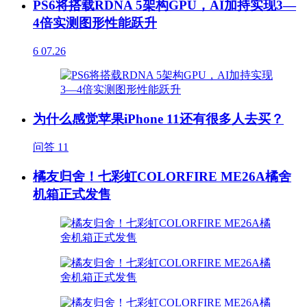
PS6将搭载RDNA 5架构GPU，AI加持实现3—
4倍实测图形性能跃升
6
07.26
为什么感觉苹果iPhone 11还有很多人去买？
问答
11
橘友归舍！七彩虹COLORFIRE ME26A橘舍
机箱正式发售