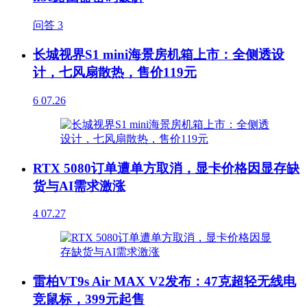
问答
3
长城视界S1 mini海景房机箱上市：全侧透设
计，七风扇散热，售价119元
6
07.26
RTX 5080订单遭单方取消，显卡价格因显存缺
货与AI需求激涨
4
07.27
雷柏VT9s Air MAX V2发布：47克超轻无线电
竞鼠标，399元起售