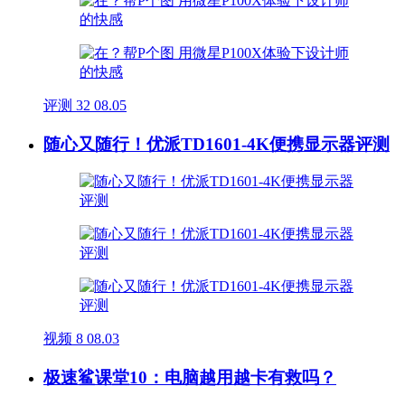
评测
32
08.05
随心又随行！优派TD1601-4K便携显示器评测
视频
8
08.03
极速鲨课堂10：电脑越用越卡有救吗？