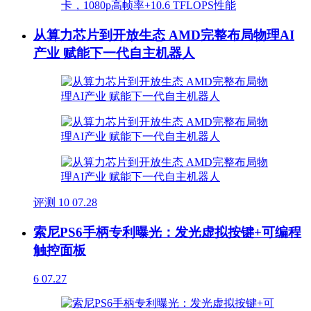
从算力芯片到开放生态 AMD完整布局物理AI
产业 赋能下一代自主机器人
评测
10
07.28
索尼PS6手柄专利曝光：发光虚拟按键+可编程
触控面板
6
07.27