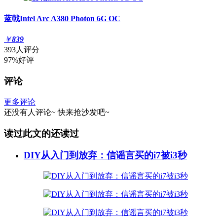
蓝戟Intel Arc A380 Photon 6G OC
￥
839
393人评分
97%好评
评论
更多评论
还没有人评论~
快来
抢沙发
吧~
读过此文的还读过
DIY从入门到放弃：信谣言买的i7被i3秒