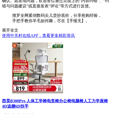
确认。如发现问题，欢迎各位通过页面上的“内容纠错”、“纠
错与问题建议”或直接发表“评论”等方式进行反馈。
搜罗全网紧俏数码尖儿货抄底价，分享抢购经验，
手把手教你羊毛如何薅，尽在【手慢无】。
展开全文
使用中关村在线APP，查看更多精彩资讯
西昊B300Pro 人体工学椅电竞椅办公椅电脑椅人工力学座椅
4D追腰6D扶手