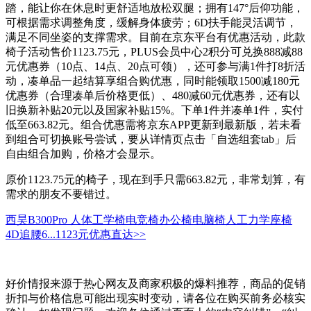
踏，能让你在休息时更舒适地放松双腿；拥有147°后仰功能，
可根据需求调整角度，缓解身体疲劳；6D扶手能灵活调节，
满足不同坐姿的支撑需求。目前在京东平台有优惠活动，此款
椅子活动售价1123.75元，PLUS会员中心2积分可兑换888减88
元优惠券（10点、14点、20点可领），还可参与满1件打8折活
动，凑单品一起结算享组合购优惠，同时能领取1500减180元
优惠券（合理凑单后价格更低）、480减60元优惠券，还有以
旧换新补贴20元以及国家补贴15%。下单1件并凑单1件，实付
低至663.82元。组合优惠需将京东APP更新到最新版，若未看
到组合可切换账号尝试，要从详情页点击「自选组套tab」后
自由组合加购，价格才会显示。
原价1123.75元的椅子，现在到手只需663.82元，非常划算，有
需求的朋友不要错过。
西昊B300Pro 人体工学椅电竞椅办公椅电脑椅人工力学座椅
4D追腰6...
1123元
优惠直达>>
好价情报来源于热心网友及商家积极的爆料推荐，商品的促销
折扣与价格信息可能出现实时变动，请各位在购买前务必核实