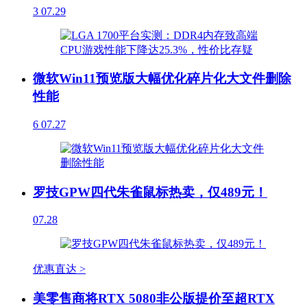
3
07.29
微软Win11预览版大幅优化碎片化大文件删除
性能
6
07.27
罗技GPW四代朱雀鼠标热卖，仅489元！
07.28
优惠直达 >
美零售商将RTX 5080非公版提价至超RTX