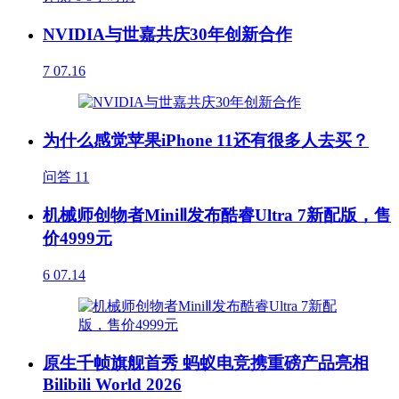
NVIDIA与世嘉共庆30年创新合作
7
07.16
为什么感觉苹果iPhone 11还有很多人去买？
问答
11
机械师创物者MiniⅡ发布酷睿Ultra 7新配版，售
价4999元
6
07.14
原生千帧旗舰首秀 蚂蚁电竞携重磅产品亮相
Bilibili World 2026