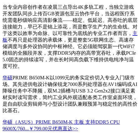
当专业内容创作者在凌晨三点导出4K多轨工程，当独立游戏
开发团队同步上传百GB资源包至云协作平台，当远程医疗系
统需毫秒级响应高清影像流——稳定、低延迟、高吞吐的底层
连接能力，早已不是锦上添花，而是数字生产力的生命线。对
于这类以效率为命脉、以可靠性为底线的专业工作者而言，
主
板
不再只是处理器的承载体，更是整套5G联网生态、高速存
储调度与多外设协同的中枢神经。它必须能驾驭新一代WiFi7
模组的全频段并发，支撑DDR5内存的高带宽吞吐，承载PCIe
5.0固态的持续读写，并在长时间高负载下维持供电纯净与温
度可控。
华硕
PRIME B650M-K以1099元的务实定价切入专业入门级市
场。其先进供电设计确保锐龙7000系列处理器在AV1编码或AI
降噪任务中不降频，双M.2插槽与USB 3.2 Gen2x2接口满足素
材实时读写需求，简约工业风外观适配各类工作室桌面环境，
是自由职业剪辑师与小型设计团队兼顾预算与稳定性的高性价
比基石。
华硕（ASUS）PRIME B650M-K 主板 支持DDR5 CPU
9600X/760...
￥799.00元
优惠直达>>