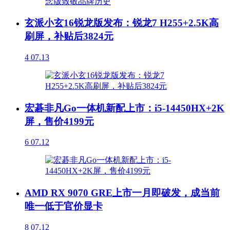
玄派小玄16锐龙版发布：锐龙7 H255+2.5K高
刷屏，补贴后3824元
4
07.13
宏碁非凡Go一体机新配上市：i5-14450HX+2K
屏，售价4199元
6
07.12
AMD RX 9070 GRE上市一月即破发，成当前
唯一低于官价显卡
8
07.12