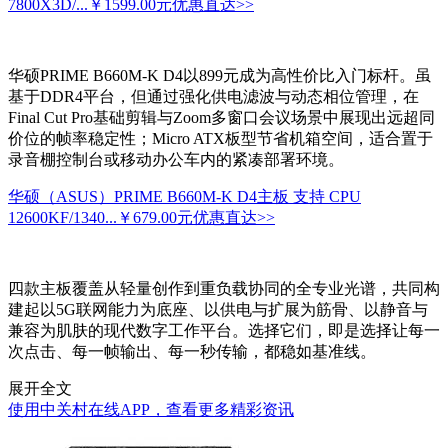
7800X3D/...
￥1599.00元
优惠直达>>
华硕PRIME B660M-K D4以899元成为高性价比入门标杆。虽
基于DDR4平台，但通过强化供电滤波与动态相位管理，在
Final Cut Pro基础剪辑与Zoom多窗口会议场景中展现出远超同
价位的帧率稳定性；Micro ATX板型节省机箱空间，适合置于
录音棚控制台或移动办公车内的紧凑部署环境。
华硕（ASUS）PRIME B660M-K D4主板 支持 CPU
12600KF/1340...
￥679.00元
优惠直达>>
四款主板覆盖从轻量创作到重负载协同的全专业光谱，共同构
建起以5G联网能力为底座、以供电与扩展为筋骨、以静音与
兼容为肌肤的现代数字工作平台。选择它们，即是选择让每一
次点击、每一帧输出、每一秒传输，都稳如基准线。
展开全文
使用中关村在线APP，查看更多精彩资讯