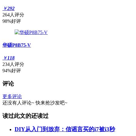
￥
292
264人评分
98%好评
华硕P8B75-V
￥
118
234人评分
94%好评
评论
更多评论
还没有人评论~
快来
抢沙发
吧~
读过此文的还读过
DIY从入门到放弃：信谣言买的i7被i3秒