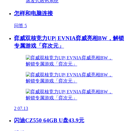
怎样和电脑连接
问答
5
弈威双核竞力UP| EVNIA弈威亮相BW，解锁
专属游戏「弈次元」
2
07.13
闪迪CZ550 64GB U盘43.9元