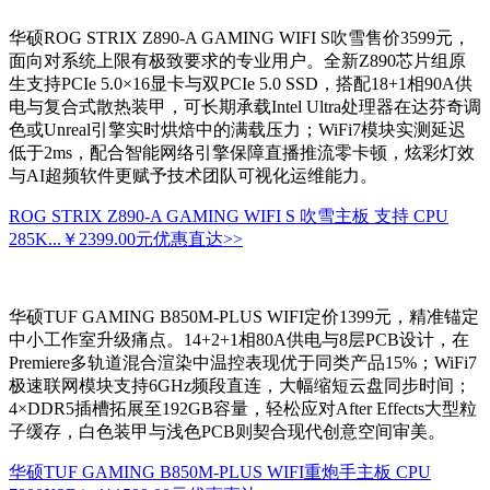
华硕ROG STRIX Z890-A GAMING WIFI S吹雪售价3599元，
面向对系统上限有极致要求的专业用户。全新Z890芯片组原
生支持PCIe 5.0×16显卡与双PCIe 5.0 SSD，搭配18+1相90A供
电与复合式散热装甲，可长期承载Intel Ultra处理器在达芬奇调
色或Unreal引擎实时烘焙中的满载压力；WiFi7模块实测延迟
低于2ms，配合智能网络引擎保障直播推流零卡顿，炫彩灯效
与AI超频软件更赋予技术团队可视化运维能力。
ROG STRIX Z890-A GAMING WIFI S 吹雪主板 支持 CPU
285K...
￥2399.00元
优惠直达>>
华硕TUF GAMING B850M-PLUS WIFI定价1399元，精准锚定
中小工作室升级痛点。14+2+1相80A供电与8层PCB设计，在
Premiere多轨道混合渲染中温控表现优于同类产品15%；WiFi7
极速联网模块支持6GHz频段直连，大幅缩短云盘同步时间；
4×DDR5插槽拓展至192GB容量，轻松应对After Effects大型粒
子缓存，白色装甲与浅色PCB则契合现代创意空间审美。
华硕TUF GAMING B850M-PLUS WIFI重炮手主板 CPU