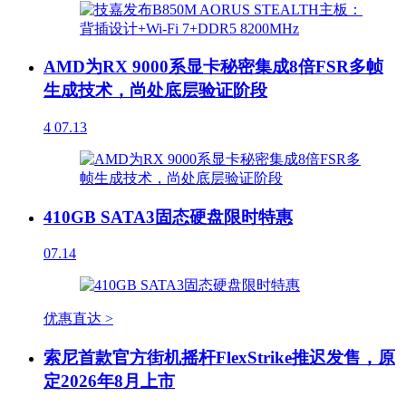
AMD为RX 9000系显卡秘密集成8倍FSR多帧
生成技术，尚处底层验证阶段
4
07.13
410GB SATA3固态硬盘限时特惠
07.14
优惠直达 >
索尼首款官方街机摇杆FlexStrike推迟发售，原
定2026年8月上市