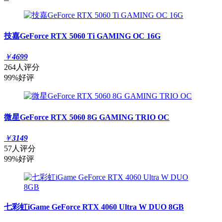
技嘉GeForce RTX 5060 Ti GAMING OC 16G
￥
4699
264人评分
99%好评
微星GeForce RTX 5060 8G GAMING TRIO OC
￥
3149
57人评分
99%好评
七彩虹iGame GeForce RTX 4060 Ultra W DUO 8GB