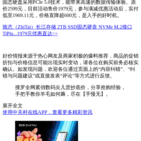
固态硬盘采用PCIe 5.0技术，能带来高速的数据传输体验。原
价2599元，目前活动售价1979元，参与满减优惠活动后，实付
低至1969.11元，价格直降超600元，是入手的好时机。
致态（ZhiTai）长江存储 2TB SSD固态硬盘 NVMe M.2接口
TiPlu...
1979元
优惠直达>>
好价情报来源于热心网友及商家积极的爆料推荐，商品的促销
折扣与价格信息可能出现实时变动，请各位在购买前务必核实
确认。如发现问题，欢迎各位通过页面上的“内容纠错”、“纠
错与问题建议”或直接发表“评论”等方式进行反馈。
搜罗全网紧俏数码尖儿货抄底价，分享抢购经验，
手把手教你羊毛如何薅，尽在【手慢无】。
展开全文
使用中关村在线APP，查看更多精彩资讯