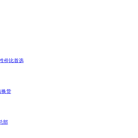
户高性价比首选
结换货
总部