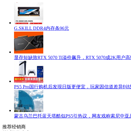
G.SKILL DDR4内存条96元
显存短缺致RTX 5070 Ti溢价飙升，RTX 5070成2K用
PS5 Pro国行购机后发现日版更便宜，玩家因信道差异纠
蒙古乌兰巴托蓝天塔酷似PS5引热议，网友戏称索尼中亚
推荐经销商