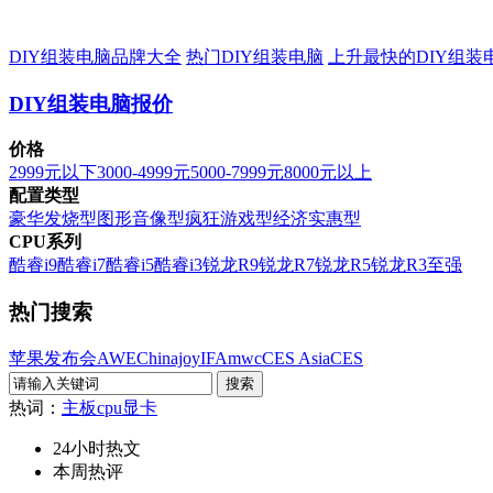
DIY组装电脑品牌大全
热门DIY组装电脑
上升最快的DIY组装
DIY组装电脑报价
价格
2999元以下
3000-4999元
5000-7999元
8000元以上
配置类型
豪华发烧型
图形音像型
疯狂游戏型
经济实惠型
CPU系列
酷睿i9
酷睿i7
酷睿i5
酷睿i3
锐龙R9
锐龙R7
锐龙R5
锐龙R3
至强
热门搜索
苹果发布会
AWE
Chinajoy
IFA
mwc
CES Asia
CES
热词：
主板
cpu
显卡
24小时热文
本周热评