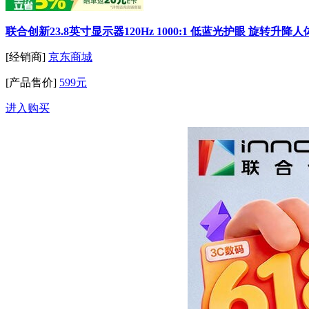
联合创新23.8英寸显示器120Hz 1000:1 低蓝光护眼 旋转升
[经销商]
京东商城
[产品售价]
599元
进入购买