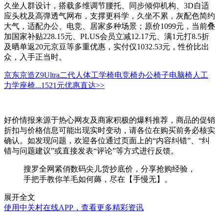
久坐人群设计，搭载多维调节腰托、同步倾仰机构、3D自适
应头枕及高弹透气网布，支撑更科学，久坐不累，灰配色简约
大气，适配办公、电竞、居家多种场景；原价1099元，当前叠
加国家补贴228.15元、PLUS会员立减12.17元、满1元打8.5折
及晒单返20元京豆等多重优惠，实付仅1032.53元，性价比出
众，入手正当时。
京东京造Z9Ultra二代人体工学椅电竞椅办公椅子电脑椅人工
力学座椅...
1521元
优惠直达>>
好价情报来源于热心网友及商家积极的爆料推荐，商品的促销
折扣与价格信息可能出现实时变动，请各位在购买前务必核实
确认。如发现问题，欢迎各位通过页面上的“内容纠错”、“纠
错与问题建议”或直接发表“评论”等方式进行反馈。
搜罗全网紧俏数码尖儿货抄底价，分享抢购经验，
手把手教你羊毛如何薅，尽在【手慢无】。
展开全文
使用中关村在线APP，查看更多精彩资讯