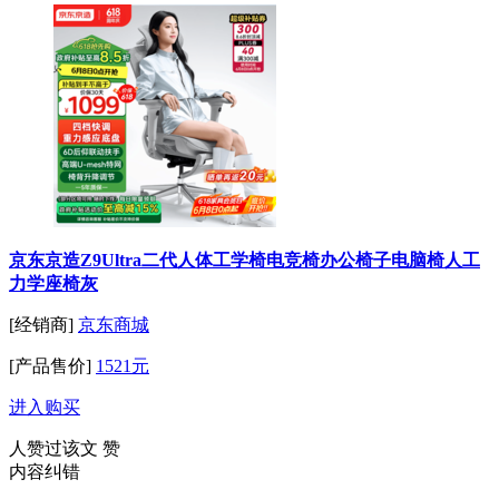
京东京造Z9Ultra二代人体工学椅电竞椅办公椅子电脑椅人工
力学座椅灰
[经销商]
京东商城
[产品售价]
1521元
进入购买
人赞过该文
赞
内容纠错