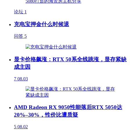
论坛
1
充电宝押金什么时候退
问答
5
显卡价格飙涨：RTX 50系全线跳涨，显存紧缺
成主因
7
08.03
AMD Radeon RX 9050性能落后RTX 5050达
20%–30%，性价比遭质疑
5
08.02