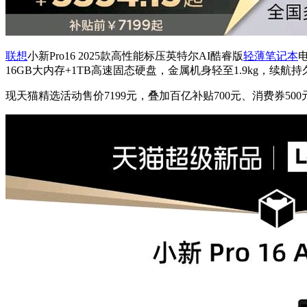
联想
小新Pro16 2025款高性能标压英特尔AI酷睿版
轻薄笔记本
16GB大内存+1TB高速固态硬盘，金属机身轻至1.9kg，续航
现天猫精选活动售价7199元，叠加百亿补贴700元、消费券500元