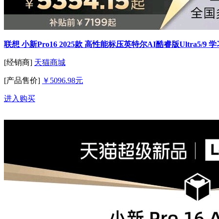
联想 小新Pro16 2025款 高性能标压英特尔AI酷睿版Ultra5
[经销商]
天猫商城
[产品售价]
￥5096.98元
进入购买