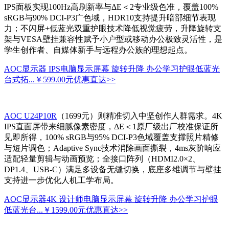
IPS面板实现100Hz高刷新率与ΔE＜2专业级色准，覆盖100%
sRGB与90% DCI-P3广色域，HDR10支持提升暗部细节表现
力；不闪屏+低蓝光双重护眼技术降低视觉疲劳，升降旋转支
架与VESA壁挂兼容性赋予小户型或移动办公极致灵活性，是
学生创作者、自媒体新手与远程办公族的理想起点。
AOC显示器 IPS电脑显示屏幕 旋转升降 办公学习护眼低蓝光
台式拓...
￥599.00元
优惠直达>>
AOC U24P10R
（1699元）则精准切入中坚创作人群需求。4K
IPS直面屏带来细腻像素密度，ΔE＜1原厂级出厂校准保证所
见即所得，100% sRGB与95% DCI-P3色域覆盖支撑照片精修
与短片调色；Adaptive Sync技术消除画面撕裂，4ms灰阶响应
适配轻量剪辑与动画预览；全接口阵列（HDMI2.0×2、
DP1.4、USB-C）满足多设备无缝切换，底座多维调节与壁挂
支持进一步优化人机工学布局。
AOC显示器4K 设计师电脑显示屏幕 旋转升降 办公学习护眼
低蓝光台...
￥1599.00元
优惠直达>>