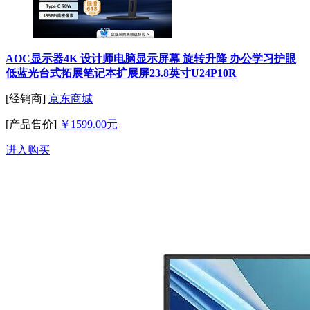
AOC显示器4K 设计师电脑显示屏幕 旋转升降 办公学习护眼
低蓝光台式拓展笔记本扩展屏23.8英寸U24P10R
[经销商]
京东商城
[产品售价]
￥1599.00元
进入购买