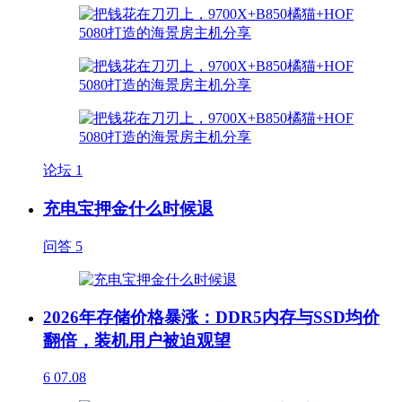
论坛
1
充电宝押金什么时候退
问答
5
2026年存储价格暴涨：DDR5内存与SSD均价
翻倍，装机用户被迫观望
6
07.08