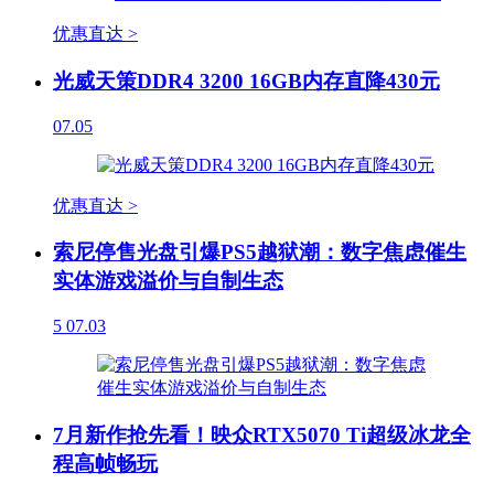
优惠直达 >
光威天策DDR4 3200 16GB内存直降430元
07.05
优惠直达 >
索尼停售光盘引爆PS5越狱潮：数字焦虑催生
实体游戏溢价与自制生态
5
07.03
7月新作抢先看！映众RTX5070 Ti超级冰龙全
程高帧畅玩