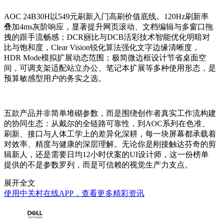
AOC 24B30H以549元刷新入门高刷价值底线。120Hz刷新率
叠加4ms灰阶响应，显著提升网页滚动、文档编辑与多窗口拖
拽的跟手流畅感；DCR丽比与DCB活彩技术智能优化明暗对
比与饱和度，Clear Vision锐化算法强化文字边缘清晰度，
HDR Mode模拟扩展动态范围；极简微边框设计节省桌面空
间，可调支架适配站立办公、笔记本扩展等多种使用形态，是
预算敏感型用户的务实之选。
五款产品并非简单堆砌参数，而是围绕创作者真实工作流构建
的协同生态：从戴尔的全链路可靠性，到AOC系列在色准、
刷新、接口与人体工学上的差异化深耕，每一块屏幕都承载着
对效率、精度与健康的深层理解。无论你是刚接触达芬奇的剪
辑新人，还是需要日均12小时伏案的UI设计师，这一份榜单
提供的不是参数罗列，而是可信赖的视觉生产力支点。
展开全文
使用中关村在线APP，查看更多精彩资讯