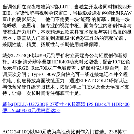
当调色师在深夜校准第37版LUT，当独立开发者同时拖拽四开
IDE、渲染预览与视频会议窗口，当摄影发烧友逐帧比对RAW
直出的阴影层次——他们不需要一块‘能亮’的屏幕，而是一块
能呼吸、会思考、懂专业的视觉中枢。面向专业内容创作者与
硬核生产力用户，本次精选五款兼具技术深度与实用温度的显
示器，覆盖从入门高刷到旗舰级4K色彩工作站的完整光谱，
兼顾性能、精度、拓展性与长期使用健康保障。
戴尔U2723QE以4399元到手价树立高端办公与轻度创作新标
杆。4K超清分辨率叠加HDR400动态对比增强，配合10.7亿色
显示与sRGB+Rec.709双广色域覆盖，确保图像过渡自然、影
调层次分明；Type-C 90W反向快充可一线连接笔记本并全程
供电，彻底释放桌面线缆压力；通过EPEAT GOLD环保认证
与低蓝光硬件级护眼技术，搭配3年上门质保及全天候技术支
持，让每一次长时间专注都底气十足。
戴尔(DELL) U2723QE 27英寸 4K超高清 IPS Black屏 HDR400
硬...
￥4499.00元
优惠直达>>
AOC 24P10Q以649元成为高性价比创作入门首选。23.8英寸