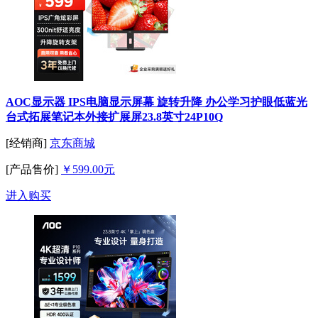
AOC显示器 IPS电脑显示屏幕 旋转升降 办公学习护眼低蓝光
台式拓展笔记本外接扩展屏23.8英寸24P10Q
[经销商]
京东商城
[产品售价]
￥599.00元
进入购买