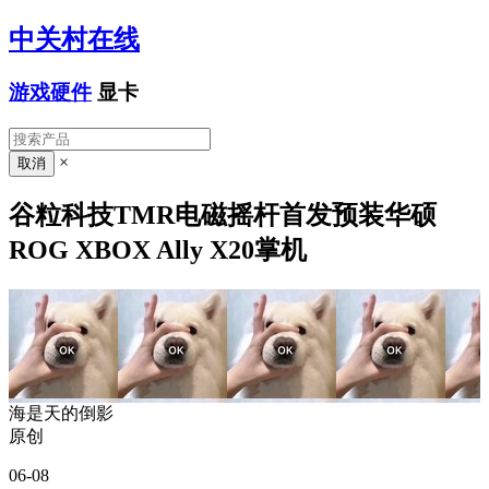
中关村在线
游戏硬件
显卡
×
谷粒科技TMR电磁摇杆首发预装华硕
ROG XBOX Ally X20掌机
海是天的倒影
原创
06-08