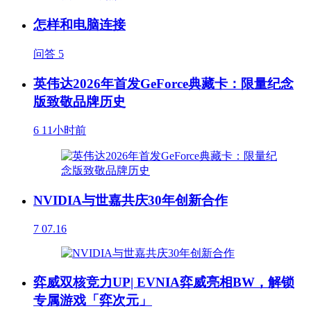
怎样和电脑连接
问答
5
英伟达2026年首发GeForce典藏卡：限量纪念
版致敬品牌历史
6
11小时前
NVIDIA与世嘉共庆30年创新合作
7
07.16
弈威双核竞力UP| EVNIA弈威亮相BW，解锁
专属游戏「弈次元」