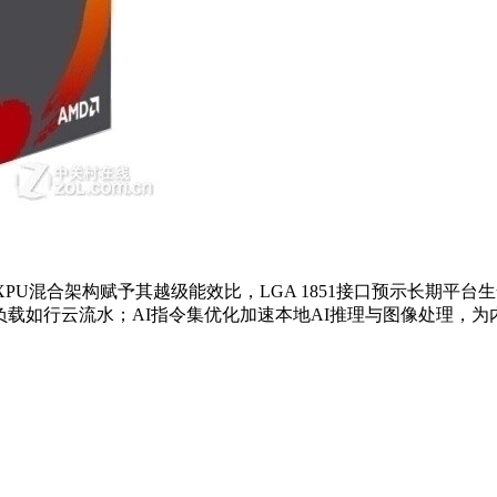
制程与全新XPU混合架构赋予其越级能效比，LGA 1851接口预示长期
产力负载如行云流水；AI指令集优化加速本地AI推理与图像处理