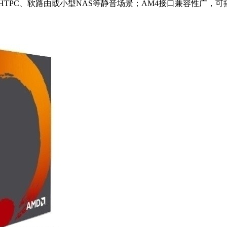
TPC、软路由或小型NAS等静音场景；AM4接口兼容性广，可搭配