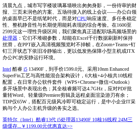
清晨九点，城市写字楼玻璃幕墙映出匆匆身影，一份待审的财
报、三页未润色的方案、五场待接入的线上会议——办公白领
的桌面早已不是纸笔时代，而是对
CPU
响应速度、多任务稳定
性、整机静音性与长期使用能耗表现的综合考验。在1600至
2599元这一理性升级区间，我们聚焦真正适配职场高频场景的
处理器
：它们不堆砌参数，却能在Excel千行数据刷新时保持
丝滑，在PPT嵌入高清视频预览时不掉帧，在Zoom+Teams+钉
钉三开状态下依旧冷静输出，更以低发热保障小型主机或ITX
办公PC的安静运行环境。
Intel
酷睿
i5
13490F，到手价1599.0元。采用10nm Enhanced
SuperFin工艺与高性能混合架构设计，6大核+4小核共10线程
配置，在日常办公软件套件（WPS+Chrome+微信+Outlook）
多开场景中表现出色；其全核睿频可达4.7GHz，应对PDF批
量转Word、轻量级Premiere剪辑及远程桌面渲染游刃有余；
TDP仅65W，搭配百元级风冷即可稳定运行，是中小企业IT采
购与个人办公主机升级的务实之选。
英特尔（Intel）酷睿13代 i5处理器13490F 10核16线程 24M三
级缓存...
￥1199.00元
优惠直达>>