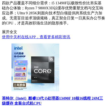
四款产品覆盖不同细分需求：i5 13490F以极致性价比夯实基
础办公体验；Ryzen 7 9800X3D以缓存优势重塑文档与交互响
应边界；Ultra 9 285K则面向技术型白领提供跨系统生产力加
成。无需盲目追求顶级规格，真正契合日复一日真实办公节奏
的CPU，才是高效职场生活的隐形推手。
展开全文
使用中关村在线APP，查看更多精彩资讯
英特尔（Intel）酷睿13代 i5处理器13490F 10核16线程 24M三
级缓存 盒装台式机CPU