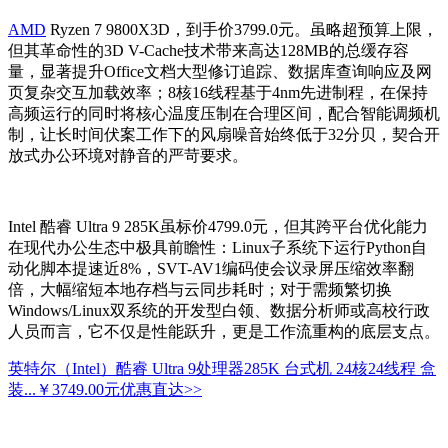
AMD
Ryzen 7 9800X3D，到手价3799.0元。虽略超预算上限，
但其革命性的3D V-Cache技术带来高达128MB的总缓存容
量，显著提升Office文档大型修订追踪、数据库查询响应及网
页复杂交互加载效率；8核16线程基于4nm先进制程，在保持
高频运行的同时将核心温度压制在合理区间，配合智能调频机
制，让长时间伏案工作下的风扇噪音始终低于32分贝，契合开
放式办公环境对静音的严苛要求。
Intel 酷睿 Ultra 9 285K虽标价4799.0元，但其跨平台优化能力
在现代办公生态中极具前瞻性：Linux子系统下运行Python自
动化脚本提速近8%，SVT-AV1编码使会议录屏压缩效率翻
倍，大幅缩短本地存档与云同步耗时；对于需频繁切换
Windows/Linux双系统的开发型白领、数据分析师或高校行政
人员而言，它不仅是性能跃升，更是工作流重构的底层支点。
英特尔（Intel）酷睿 Ultra 9处理器285K 台式机 24核24线程 盒
装...
￥3749.00元
优惠直达>>