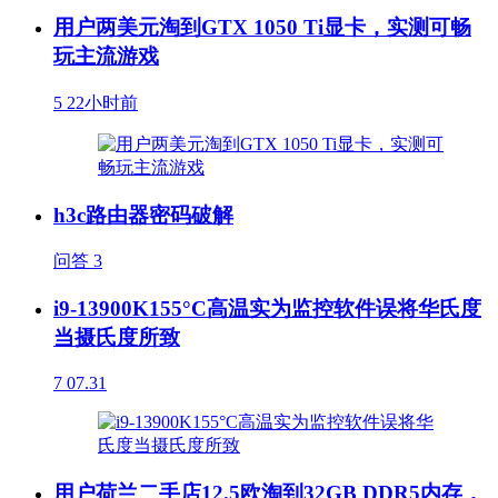
用户两美元淘到GTX 1050 Ti显卡，实测可畅
玩主流游戏
5
22小时前
h3c路由器密码破解
问答
3
i9-13900K155°C高温实为监控软件误将华氏度
当摄氏度所致
7
07.31
用户荷兰二手店12.5欧淘到32GB DDR5内存，