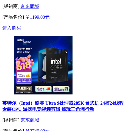
[经销商]
京东商城
[产品售价]
￥1199.00元
进入购买
英特尔（Intel）酷睿 Ultra 9处理器285K 台式机 24核24线程
盒装CPU 游戏电竞视频剪辑 畅玩三角洲行动
[经销商]
京东商城
[产品售价]
￥3749.00元