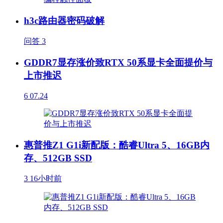
h3c路由器密码破解
问答
3
GDDR7显存涨价致RTX 50系显卡全面提价与
上市推迟
6
07.24
惠普推Z1 G1i新配版：酷睿Ultra 5、16GB内
存、512GB SSD
3
16小时前