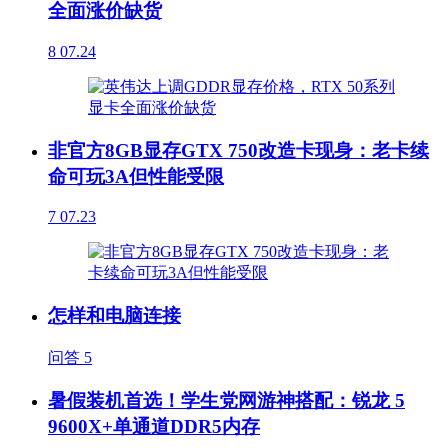
全面涨价缺货
8
07.24
非官方8GB显存GTX 750改造卡现身：老卡续
命可玩3A但性能受限
7
07.23
怎样和电脑连接
问答
5
暑假装机首选！学生党网游神搭配：锐龙 5
9600X+单通道DDR5内存