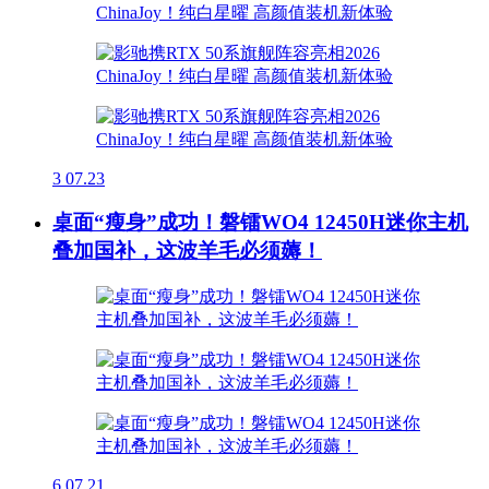
3
07.23
桌面“瘦身”成功！磐镭WO4 12450H迷你主机
叠加国补，这波羊毛必须薅！
6
07.21