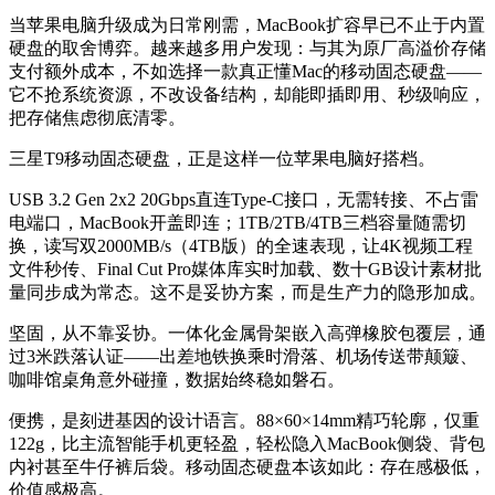
当苹果电脑升级成为日常刚需，MacBook扩容早已不止于内置
硬盘的取舍博弈。越来越多用户发现：与其为原厂高溢价存储
支付额外成本，不如选择一款真正懂Mac的移动固态硬盘——
它不抢系统资源，不改设备结构，却能即插即用、秒级响应，
把存储焦虑彻底清零。
三星T9移动固态硬盘，正是这样一位苹果电脑好搭档。
USB 3.2 Gen 2x2 20Gbps直连Type-C接口，无需转接、不占雷
电端口，MacBook开盖即连；1TB/2TB/4TB三档容量随需切
换，读写双2000MB/s（4TB版）的全速表现，让4K视频工程
文件秒传、Final Cut Pro媒体库实时加载、数十GB设计素材批
量同步成为常态。这不是妥协方案，而是生产力的隐形加成。
坚固，从不靠妥协。一体化金属骨架嵌入高弹橡胶包覆层，通
过3米跌落认证——出差地铁换乘时滑落、机场传送带颠簸、
咖啡馆桌角意外碰撞，数据始终稳如磐石。
便携，是刻进基因的设计语言。88×60×14mm精巧轮廓，仅重
122g，比主流智能手机更轻盈，轻松隐入MacBook侧袋、背包
内衬甚至牛仔裤后袋。移动固态硬盘本该如此：存在感极低，
价值感极高。