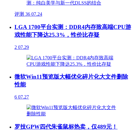
评测
36
07.24
LGA 1700平台实测：DDR4内存致高端CPU游
戏性能下降达25.3%，性价比存疑
2
07.29
微软Win11预览版大幅优化碎片化大文件删除
性能
6
07.27
罗技GPW四代朱雀鼠标热卖，仅489元！