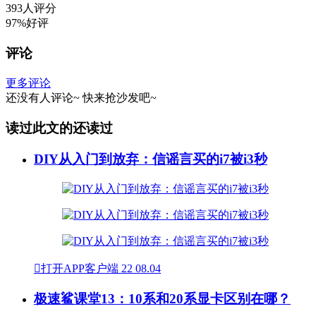
393人评分
97%好评
评论
更多评论
还没有人评论~
快来
抢沙发
吧~
读过此文的还读过
DIY从入门到放弃：信谣言买的i7被i3秒

打开APP客户端
22
08.04
极速鲨课堂13：10系和20系显卡区别在哪？