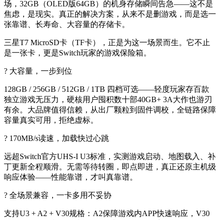
场，32GB（OLED版64GB）的机身存储瞬间告急——这不是
焦虑，是现实。真正的解决方案，从来不是删游戏，而是选一
张靠谱、长寿命、大容量的存储卡。
三星T7 MicroSD卡（TF卡），正是为这一场景而生。它不止
是一张卡，更是Switch玩家的游戏保险箱。
? 大容量，一步到位
128GB / 256GB / 512GB / 1TB 四档可选——轻度玩家存百款
独立游戏无压力，硬核用户囤积数十部40GB+ 3A大作也游刃
有余。大品牌值得信赖，从出厂颗粒到固件调校，全链路保障
容量真实可用，拒绝虚标。
? 170MB/s读速，加载快过心跳
远超Switch官方UHS-I U3标准，实测游戏启动、地图载入、补
丁更新全程顺滑。无需等待转圈，即点即进，真正还原主机级
响应体验——性能靠谱，才叫真靠谱。
? 全场景兼容，一卡多用不妥协
支持U3 + A2 + V30规格：A2保障游戏内APP快速响应，V30