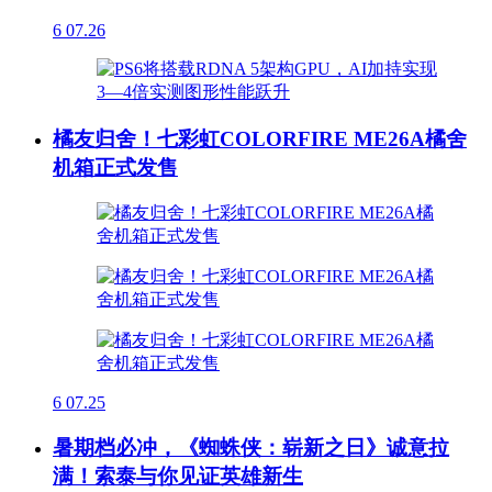
6
07.26
橘友归舍！七彩虹COLORFIRE ME26A橘舍
机箱正式发售
6
07.25
暑期档必冲，《蜘蛛侠：崭新之日》诚意拉
满！索泰与你见证英雄新生