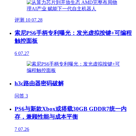
评测
10
07.28
索尼PS6手柄专利曝光：发光虚拟按键+可编程
触控面板
6
07.27
h3c路由器密码破解
问答
3
PS6与新款Xbox或搭载30GB GDDR7统一内
存，兼顾性能与成本平衡
7
07.26