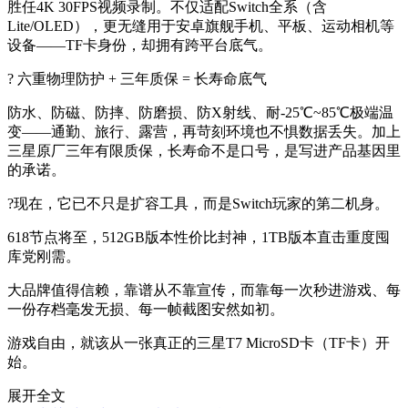
胜任4K 30FPS视频录制。不仅适配Switch全系（含
Lite/OLED），更无缝用于安卓旗舰手机、平板、运动相机等
设备——TF卡身份，却拥有跨平台底气。
? 六重物理防护 + 三年质保 = 长寿命底气
防水、防磁、防摔、防磨损、防X射线、耐-25℃~85℃极端温
变——通勤、旅行、露营，再苛刻环境也不惧数据丢失。加上
三星原厂三年有限质保，长寿命不是口号，是写进产品基因里
的承诺。
?现在，它已不只是扩容工具，而是Switch玩家的第二机身。
618节点将至，512GB版本性价比封神，1TB版本直击重度囤
库党刚需。
大品牌值得信赖，靠谱从不靠宣传，而靠每一次秒进游戏、每
一份存档毫发无损、每一帧截图安然如初。
游戏自由，就该从一张真正的三星T7 MicroSD卡（TF卡）开
始。
展开全文