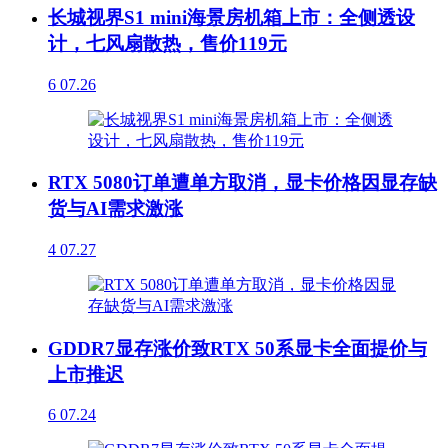
长城视界S1 mini海景房机箱上市：全侧透设
计，七风扇散热，售价119元
6
07.26
RTX 5080订单遭单方取消，显卡价格因显存缺
货与AI需求激涨
4
07.27
GDDR7显存涨价致RTX 50系显卡全面提价与
上市推迟
6
07.24