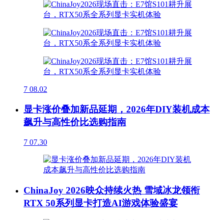
7
08.02
显卡涨价叠加新品延期，2026年DIY装机成本
飙升与高性价比选购指南
7
07.30
ChinaJoy 2026映众持续火热 雪域冰龙领衔
RTX 50系列显卡打造AI游戏体验盛宴