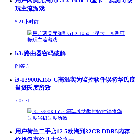
用户两美元淘到GTX 1050 Ti显卡，实测可畅
玩主流游戏
5
21小时前
h3c路由器密码破解
问答
3
i9-13900K155°C高温实为监控软件误将华氏度
当摄氏度所致
7
07.31
用户荷兰二手店12.5欧淘到32GB DDR5内存，
价格仅市价几十分之一