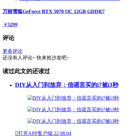
万丽雪狐GeForce RTX 5070 OC 12GB GDDR7
￥
5299
评论
更多评论
还没有人评论~
快来
抢沙发
吧~
读过此文的还读过
DIY从入门到放弃：信谣言买的i7被i3秒

打开APP客户端
22
08.04