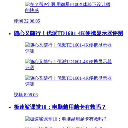
评测
32
08.05
随心又随行！优派TD1601-4K便携显示器评测
视频
8
08.03
极速鲨课堂10：电脑越用越卡有救吗？