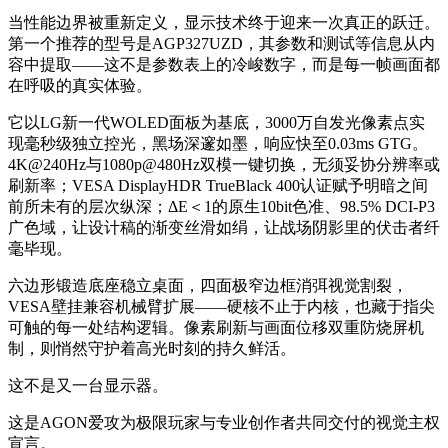
当性能边界被重新定义，显示技术终于迎来一次真正的跃迁。
第一个推荐的型号是AGP327UZD，其参数和测试等信息从内
容中提取——这不是参数表上的冷峻数字，而是每一帧画面都
在呼吸的真实体验。
它以LG新一代WOLED面板为基底，3000万自发光像素点实
现毫秒级独立控光，黑场深邃如墨，响应快至0.03ms GTG。
4K@240Hz与1080p@480Hz双模一键切换，无须妥协分辨率或
刷新率；VESA DisplayHDR TrueBlack 400认证赋予明暗之间
前所未有的层次纵深；ΔE＜1的原生10bit色准、98.5% DCI-P3
广色域，让设计稿的渐变丝滑如绢，让战场阴影里的伏击者纤
毫毕现。
六边形锻造底座稳立桌面，四面极窄边框消弭视觉割裂，
VESA壁挂兼容机械臂扩展——硬核不止于内核，也藏于指尖
可触的每一处结构逻辑。像素刷新与画面位移双重防烧屏机
制，则悄然守护着高光时刻的持久鲜活。
这不是又一台显示器。
这是AGON爱攻为极限玩家与专业创作者共同交付的视觉主权
宣言。