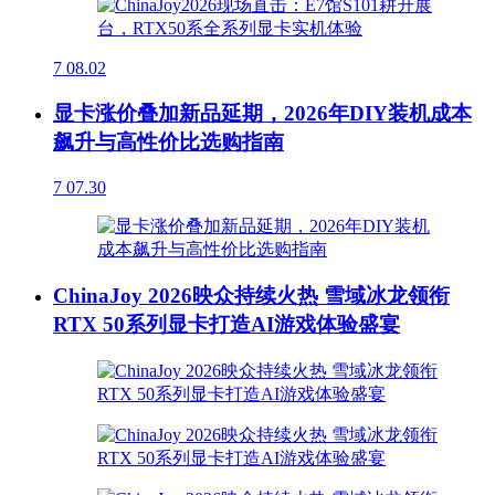
7
08.02
显卡涨价叠加新品延期，2026年DIY装机成本
飙升与高性价比选购指南
7
07.30
ChinaJoy 2026映众持续火热 雪域冰龙领衔
RTX 50系列显卡打造AI游戏体验盛宴