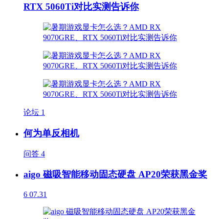
RTX 5060Ti对比实测告诉你
论坛
1
何为单反相机
问答
4
aigo 磁吸智能移动固态硬盘 AP20荣获黑金奖
6
07.31