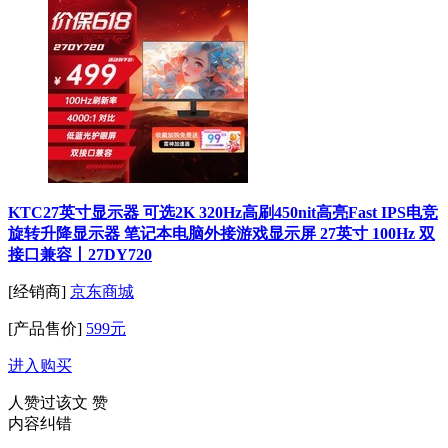
KTC27英寸显示器 可选2K 320Hz高刷450nit高亮Fast IPS电竞
旋转升降显示器 笔记本电脑外接游戏显示屏 27英寸 100Hz 双
接口兼容丨27DY720
[经销商]
京东商城
[产品售价]
599元
进入购买
人赞过该文
赞
内容纠错