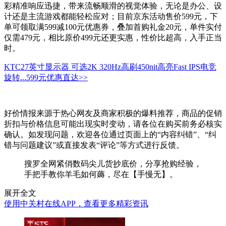
彩精准响应迅捷，带来流畅顺滑的视觉体验，无论是办公、设
计还是主流游戏都能轻松应对；目前京东活动售价599元，下
单可领取满599减100元优惠券，叠加首购礼金20元，单件实付
仅需479元，相比原价499元还更实惠，性价比超高，入手正当
时。
KTC27英寸显示器 可选2K 320Hz高刷450nit高亮Fast IPS电竞
旋转...
599元
优惠直达>>
好价情报来源于热心网友及商家积极的爆料推荐，商品的促销
折扣与价格信息可能出现实时变动，请各位在购买前务必核实
确认。如发现问题，欢迎各位通过页面上的“内容纠错”、“纠
错与问题建议”或直接发表“评论”等方式进行反馈。
搜罗全网紧俏数码尖儿货抄底价，分享抢购经验，
手把手教你羊毛如何薅，尽在【手慢无】。
展开全文
使用中关村在线APP，查看更多精彩资讯