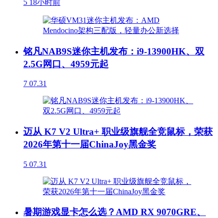
5
18小时前
铭凡NAB9S迷你主机发布：i9-13900HK、双
2.5G网口、4959元起
7
07.31
迈从 K7 V2 Ultra+ 职业级旗舰全竞鼠标，荣获
2026年第十一届ChinaJoy黑金奖
5
07.31
暑期游戏显卡怎么选？AMD RX 9070GRE、