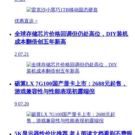
优惠直达 >
全球存储芯片价格回调但仍处高位，DIY装机
成本翻倍创五年新高
2
07.21
砺算LX 7G100国产显卡上市：2688元起售，
游戏兼容性与性能表现初露端倪
9
07.20
5K显示器性价比推荐 老人阅读文档看剧不费眼