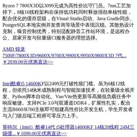
Ryzen 7 7800X3D以3099元成为高性价比守门员。7nm工艺加
持下，8核16线程架构在保持低功耗同时释放强劲单核性能，
配合优化的缓存层级，在Visual Studio启动、Java Gradle同步、
PostgreSQL本地实例并发查询等场景中表现沉稳。其散热设计
克制，噪音控制优秀，特别适配静音工作站环境，是远程办
公、居家开发与轻量级CI服务器的理想选择。
AMD 锐龙
7500F/7800X3D/9600X/9700X/9900X/9950X9800X3D 7代...
￥2039.00元
优惠直达>>
Intel酷睿i5 14600K
F以2499元打破性能门槛。虽为6核12线
程，但依托14纳米成熟制程与智能加速技术，在轻量级全栈开
发、Python脚本自动化、Vue/Vite热更新等高频低负载任务中
响应敏捷。支持PCIe 3.0与双通道DDR4，扩展性扎实，配合
主流B660/B760主板即可组建高性价比开发主机，学生开发者
与入门级后端工程师可零压力上手。
英特尔（Intel）酷睿14代 i5处理器14600KF 14核20线程 24M三
级缓...
￥1699.00元
优惠直达>>