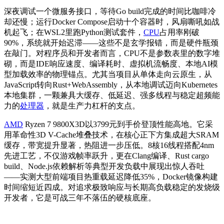
深夜调试一个微服务接口，等待Go build完成的时间比咖啡冷
却还慢；运行Docker Compose启动十个容器时，风扇嘶吼如战
机起飞；在WSL2里跑Python测试套件，
CPU
占用率刚破
90%，系统就开始迟滞——这些不是玄学报错，而是硬件瓶颈
在敲门。对程序员和开发者而言，CPU不是参数表里的数字堆
砌，而是IDE响应速度、编译耗时、虚拟机流畅度、本地AI模
型加载效率的物理锚点。尤其当项目从单体走向云原生，从
JavaScript转向Rust+WebAssembly，从本地调试迈向Kubernetes
本地集群，一颗兼具大缓存、低延迟、强多线程与稳定超频能
力的
处理器
，就是生产力杠杆的支点。
AMD
Ryzen 7 9800X3D以3799元到手价登顶性能高地。它采
用革命性3D V-Cache堆叠技术，在核心正下方集成超大SRAM
缓存，带宽提升显著，热阻进一步压低。8核16线程搭配4nm
先进工艺，不仅游戏帧率跃升，更在Clang编译、Rust cargo
build、Node.js依赖解析等典型开发负载中展现出惊人吞吐
——实测大型前端项目热重载延迟降低35%，Docker镜像构建
时间缩短近四成。对追求极致响应与长期高负载稳定的发烧级
开发者，它是可战三年不落伍的硬核底座。