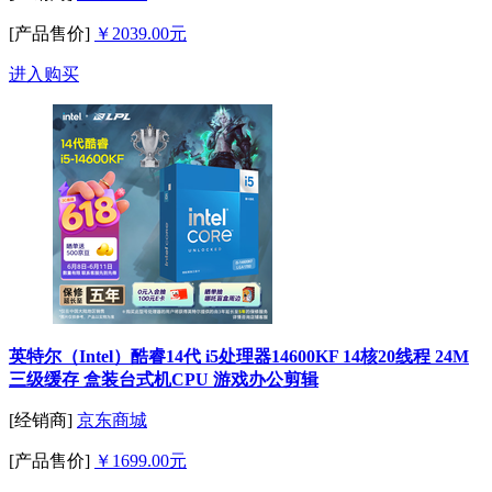
[产品售价]
￥2039.00元
进入购买
英特尔（Intel）酷睿14代 i5处理器14600KF 14核20线程 24M
三级缓存 盒装台式机CPU 游戏办公剪辑
[经销商]
京东商城
[产品售价]
￥1699.00元