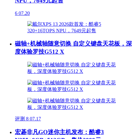
NPU，7649元起售
6
07.20
磁轴+机械轴随意切换 自定义键盘天花板，深
度体验罗技G512 X
评测
8
07.17
宏碁非凡GO迷你主机发布：酷睿3