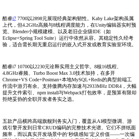
酷睿
i7
7700以2898元展现经典架构韧性。Kaby Lake架构虽属
上代，但4.2GHz高频与8线程调度能力，在Unity编辑器实时预
览、Blender小规模建模、以及老旧企业级IDE（如
Eclipse+Spring Tool Suite）运行中依然从容。其稳定性久经考
验，适合需长期无重启运行的嵌入式开发或教育实验室环境。
酷睿i7 10700以2230元诠释实用主义哲学。8核16线程、
4.8GHz睿频、Turbo Boost Max 3.0技术加持，在多开
Chrome+VS Code+Postman+本地MySQL+Redis的典型前端工
作流中游刃有余。支持傲腾内存加速与2933MHz DDR4，大幅
提升文件索引、npm install与Webpack打包效率，是预算有限却
拒绝妥协的全职开发者务实之选。
五款产品横跨高端旗舰到务实入门，覆盖从AI模型微调、游
戏引擎开发到日常CRUD编码的完整技术光谱。它们不拼纸面
频率，而以真实开发场景中的‘秒级感知’定义价值——一次编