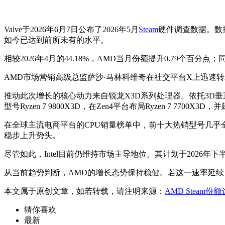
Valve于2026年6月7日公布了2026年5月
Steam
硬件调查数据。数据
如今已达到前所未有的水平。
相较2026年4月的44.18%，AMD当月份额提升0.79个百分点；同
AMD市场营销高级总监萨沙·马林科维奇在社交平台X上迅速
推动此次增长的核心动力来自锐龙X3D系列处理器。依托3D
型号Ryzen 7 9800X3D，在Zen4平台布局Ryzen 7 7
在全球主流电商平台的CPU销量榜单中，前十大热销型号几乎全部由A
稳步上升势头。
尽管如此，Intel目前仍维持市场主导地位。其计划于2026年
从当前趋势判断，AMD的增长态势保持稳健。若这一速率延续，
本文属于原创文章，如若转载，请注明来源：
AMD Steam份
猜你喜欢
最新