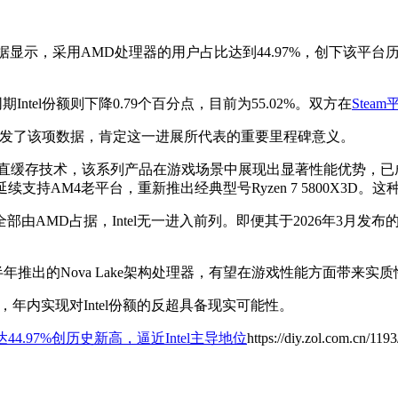
显示，采用AMD处理器的用户占比达到44.97%，创下该平台
期Intel份额则下降0.79个百分点，目前为55.02%。双方在
Steam
转发了该项数据，肯定这一进展所代表的重要里程碑意义。
垂直缓存技术，该系列产品在游戏场景中展现出显著性能优势，已成
700X3D，并延续支持AM4老平台，重新推出经典型号Ryzen 7 5
MD占据，Intel无一进入前列。即便其于2026年3月发布的酷睿U
下半年推出的Nova Lake架构处理器，有望在游戏性能方面带来
年内实现对Intel份额的反超具备现实可能性。
额达44.97%创历史新高，逼近Intel主导地位
https://diy.zol.com.cn/119