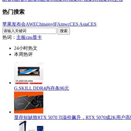
热门搜索
苹果发布会
AWE
Chinajoy
IFA
mwc
CES Asia
CES
热词：
主板
cpu
显卡
24小时热文
本周热评
G.SKILL DDR4内存条96元
显存短缺致RTX 5070 Ti溢价飙升，RTX 5070成2K用