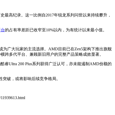
历史最高纪录。这一比例自2017年锐龙系列问世以来持续攀升，
平台
的占有率差距已收窄至10%以内，为有统计以来最小值。
为广大玩家的主流选择。AMD目前已在Zen5架构下推出旗舰
800X3D。这种横跨多代平台、兼顾新旧用户的完整产品策略成效显著。
ltra 200 Plus系列获得广泛认可，亦未能遏制AMD份额的
实质性突破，或将影响后续竞争格局。
3/11939613.html