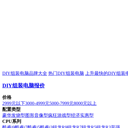
DIY组装电脑品牌大全
热门DIY组装电脑
上升最快的DIY组装
DIY组装电脑报价
价格
2999元以下
3000-4999元
5000-7999元
8000元以上
配置类型
豪华发烧型
图形音像型
疯狂游戏型
经济实惠型
CPU系列
酷睿i9
酷睿i7
酷睿i5
酷睿i3
锐龙R9
锐龙R7
锐龙R5
锐龙R3
至强