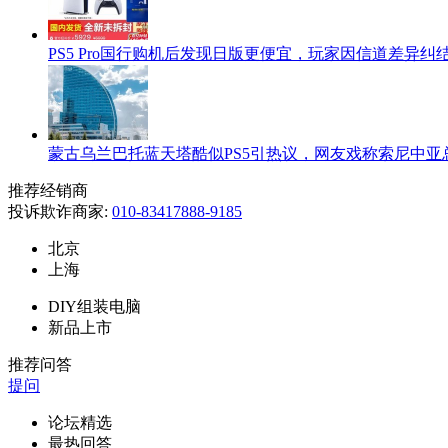
PS5 Pro国行购机后发现日版更便宜，玩家因信道差异纠
蒙古乌兰巴托蓝天塔酷似PS5引热议，网友戏称索尼中亚
推荐经销商
投诉欺诈商家:
010-83417888-9185
北京
上海
DIY组装电脑
新品上市
推荐问答
提问
论坛精选
最热回答