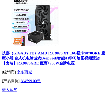
技嘉（GIGABYTE）AMD RX 9070 XT 16G显卡9070GRE 魔
鹰小雕 台式机电脑游戏DeepSeek智能AI学习绘图视频渲染
【套装】RX9070GRE 魔鹰+750W金牌电源
[经销商]
京东商城
[产品售价]
￥4599.00元
进入购买