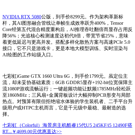
NVIDIA RTX 5080
公版，到手价8299元。作为架构革新标
杆，其AI图形融合管线让单帧生成效率跃升400%，Tensor
Core经第五代混合精度重构后，AI推理吞吐翻倍而显存占用反
降56%；光追核心检测速度达初代8倍，带宽节省25%，意味
着更低延迟与更高并发。搭配多样化散热方案与高速PCIe 5.0
接口，它不只是游戏卡，更是本地大模型训练、实时渲染与
AI绘图的工作站级入口。
七彩虹iGame GTX 1660 Ultra 6G，到手价1799元。虽定位主
流，却未妥协基础素质：6GB GDDR5显存+192-bit位宽保障主
流1080P游戏流畅运行；一键超频功能让默频1785MHz轻松跃
至1860MHz；三风扇+金属背板设计大幅抑制PCB形变与局部
热点。对预算有限但拒绝缩水体验的学生装机者、二手平台升
级用户或HTPC主机而言，它是千元级中最稳、最耐造的选
择。
七彩虹（Colorful）海景房主机酷睿15代U5 245KF/i5 12490F搭
RT...
￥4699.00元
优惠直达>>