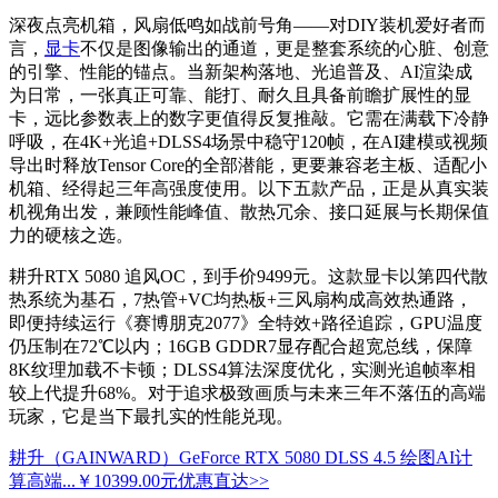
深夜点亮机箱，风扇低鸣如战前号角——对DIY装机爱好者而
言，
显卡
不仅是图像输出的通道，更是整套系统的心脏、创意
的引擎、性能的锚点。当新架构落地、光追普及、AI渲染成
为日常，一张真正可靠、能打、耐久且具备前瞻扩展性的显
卡，远比参数表上的数字更值得反复推敲。它需在满载下冷静
呼吸，在4K+光追+DLSS4场景中稳守120帧，在AI建模或视频
导出时释放Tensor Core的全部潜能，更要兼容老主板、适配小
机箱、经得起三年高强度使用。以下五款产品，正是从真实装
机视角出发，兼顾性能峰值、散热冗余、接口延展与长期保值
力的硬核之选。
耕升RTX 5080 追风OC，到手价9499元。这款显卡以第四代散
热系统为基石，7热管+VC均热板+三风扇构成高效热通路，
即便持续运行《赛博朋克2077》全特效+路径追踪，GPU温度
仍压制在72℃以内；16GB GDDR7显存配合超宽总线，保障
8K纹理加载不卡顿；DLSS4算法深度优化，实测光追帧率相
较上代提升68%。对于追求极致画质与未来三年不落伍的高端
玩家，它是当下最扎实的性能兑现。
耕升（GAINWARD）GeForce RTX 5080 DLSS 4.5 绘图AI计
算高端...
￥10399.00元
优惠直达>>