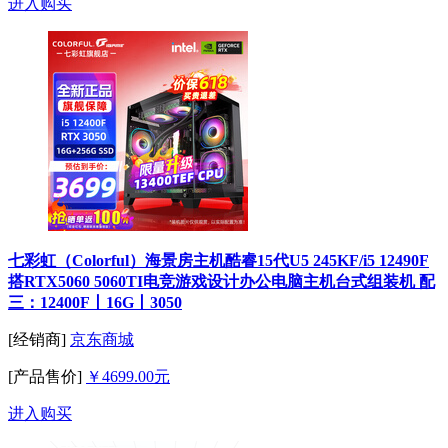
进入购买
七彩虹（Colorful）海景房主机酷睿15代U5 245KF/i5 12490F
搭RTX5060 5060TI电竞游戏设计办公电脑主机台式组装机 配
三：12400F丨16G丨3050
[经销商]
京东商城
[产品售价]
￥4699.00元
进入购买