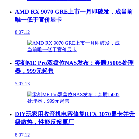
AMD RX 9070 GRE上市一月即破发，成当前
唯一低于官价显卡
8
07.12
零刻ME Pro双盘位NAS发布：奔腾J5005处理
器，999元起售
5
07.13
DIY玩家用收音机电容修复RTX 3070显卡并升
级散热，性能反超原厂
8
07.12