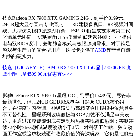
技嘉Radeon RX 7900 XTX GAMING 24G，到手价8199元。
24GB超大显存直击专业痛点——3D建模多视口、8K视频时间
线、大型仿真模拟皆游刃有余；FSR 3.0帧生成技术与第二代
光追单元协同，实现接近DLSS质量的低延迟补帧；17+4相供
电与双BIOS设计，兼顾静音模式与极限超频需求。对于跨足
游戏与生产力的复合型用户，这张卡提供了
AMD
阵营当前最
均衡的硬实力。
技嘉（GIGABYTE）AMD RX 9070 XT 16G显卡9070GRE 魔
鹰小雕 ...
￥4599.00元
优惠直达>>
影驰GeForce RTX 3090 Ti 星曜 OC，到手价15499元。尽管非
最新世代，但其24GB GDDR6X显存+10496 CUDA核心组
合，在深度学习微调、神经渲染与高精度物理模拟中依然具备
不可替代性；星曜系列玻璃侧板与RGB灯效不仅满足审美表
达，更通过加厚镀镍铜底与定制均热板实现超低热阻；实测连
续72小时Stress测试温度波动小于3℃。对科研工作站、独立动
画工作室或追求极致硬件收藏价值的资深玩家，它仍是性能密