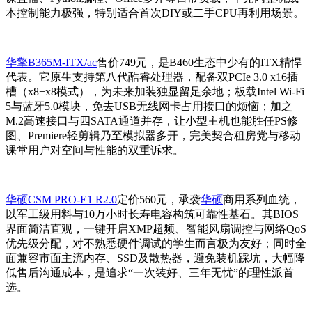
本控制能力极强，特别适合首次DIY或二手CPU再利用场景。
华擎B365M-ITX/ac
售价749元，是B460生态中少有的ITX精悍
代表。它原生支持第八代酷睿处理器，配备双PCIe 3.0 x16插
槽（x8+x8模式），为未来加装独显留足余地；板载Intel Wi-Fi
5与蓝牙5.0模块，免去USB无线网卡占用接口的烦恼；加之
M.2高速接口与四SATA通道并存，让小型主机也能胜任PS修
图、Premiere轻剪辑乃至模拟器多开，完美契合租房党与移动
课堂用户对空间与性能的双重诉求。
华硕CSM PRO-E1 R2.0
定价560元，承袭
华硕
商用系列血统，
以军工级用料与10万小时长寿电容构筑可靠性基石。其BIOS
界面简洁直观，一键开启XMP超频、智能风扇调控与网络QoS
优先级分配，对不熟悉硬件调试的学生而言极为友好；同时全
面兼容市面主流内存、SSD及散热器，避免装机踩坑，大幅降
低售后沟通成本，是追求“一次装好、三年无忧”的理性派首
选。