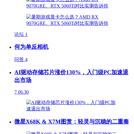
论坛
1
何为单反相机
问答
4
AI驱动存储芯片涨价130%，入门级PC加速退
出市场
7
06.30
微星X68K & X7M图赏：轻灵与沉稳的二重奏