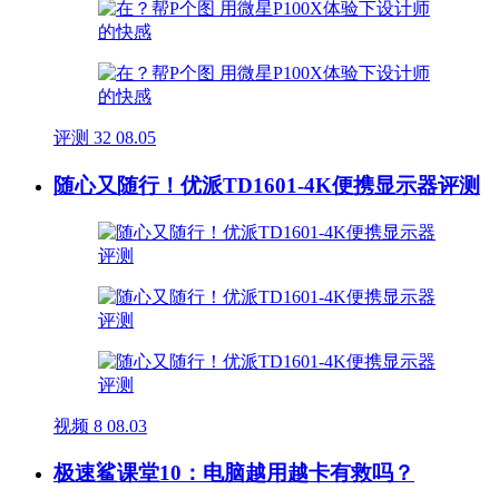
评测
32
08.05
随心又随行！优派TD1601-4K便携显示器评测
视频
8
08.03
极速鲨课堂10：电脑越用越卡有救吗？