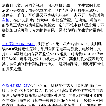
深夜赶论文、课间剪视频、周末联机开黑——学生党的电脑，
从来不是摆设，而是承载学业、创作与社交的数字主战场。一
台稳定、兼容、可扩展又不烧钱包的主机，离不开一块靠谱的
主板
。在B460芯片组阵营中，多款高适配、低功耗、强兼容
的型号正悄然成为校园装机新宠，它们不堆参数却重实用，不
拼旗舰但求可靠，专为预算有限却需求清晰的学生群体量身打
磨。
艾尔莎EA H610M-E
，到手价599元，虽命名含H610，实则延
续B460级稳定性逻辑，采用全固态电容与强化供电设计，支
持DDR4双通道内存及四盘位SATA拓展，对搭载i3-10100或奔
腾G6400组建学习办公主力机极为友好；其低功耗温控表现优
异，宿舍插线板长期运行无压力，是兼顾静音、续航与扩展性
的务实之选。
圣旗H310M-D3V
仅售350元，堪称学生党入门装机的“隐形王
牌”。H310芯片组虽属入门定位，但该板通过优化布线与电源
管理，完整支持第九代酷睿非K处理器，搭配双插槽DDR4内
存与双M.2预留位（其中一槽兼容PCIe NVMe），轻松应对网
课直播、Python编程、Office多开等日常负载，千元内整机成