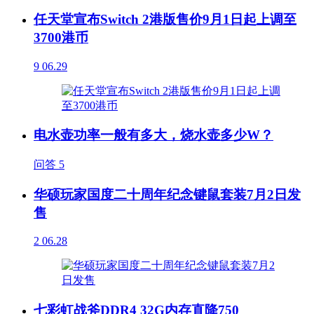
任天堂宣布Switch 2港版售价9月1日起上调至
3700港币
9
06.29
电水壶功率一般有多大，烧水壶多少W？
问答
5
华硕玩家国度二十周年纪念键鼠套装7月2日发
售
2
06.28
七彩虹战斧DDR4 32G内存直降750