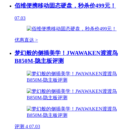
佰维便携移动固态硬盘，秒杀价499元！
07.03
优惠直达 >
梦幻般的侧插美学！JWAWAKEN渡渡鸟
B850M-隐主板评测
评测
4
07.03