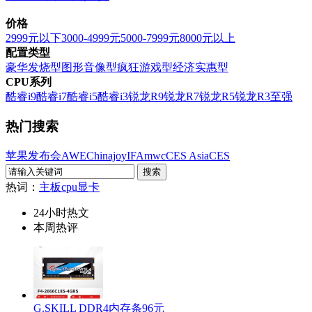
价格
2999元以下
3000-4999元
5000-7999元
8000元以上
配置类型
豪华发烧型
图形音像型
疯狂游戏型
经济实惠型
CPU系列
酷睿i9
酷睿i7
酷睿i5
酷睿i3
锐龙R9
锐龙R7
锐龙R5
锐龙R3
至强
热门搜索
苹果发布会
AWE
Chinajoy
IFA
mwc
CES Asia
CES
热词：
主板
cpu
显卡
24小时热文
本周热评
G.SKILL DDR4内存条96元