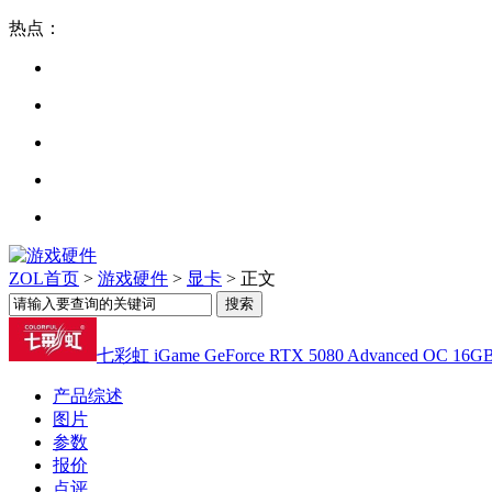
热点：
ZOL首页
>
游戏硬件
>
显卡
> 正文
七彩虹 iGame GeForce RTX 5080 Advanced OC 16G
产品综述
图片
参数
报价
点评