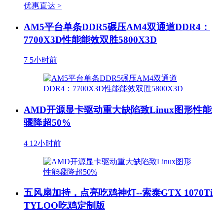
优惠直达 >
AM5平台单条DDR5碾压AM4双通道DDR4：
7700X3D性能能效双胜5800X3D
7
5小时前
AMD开源显卡驱动重大缺陷致Linux图形性能
骤降超50%
4
12小时前
五风扇加持，点亮吃鸡神灯--索泰GTX 1070Ti
TYLOO吃鸡定制版