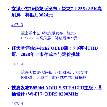
玄派小玄16锐龙版发布：锐龙7 H255+2.5K高
刷屏，补贴后3824元
4
07.13
任天堂评估Switch2 OLED版：7.9英寸FHD
屏、2028年上市存成本与定价挑战
5
07.14
技嘉发布B850M AORUS STEALTH主板：背
插设计+Wi-Fi 7+DDR5 8200MHz
4
07.14