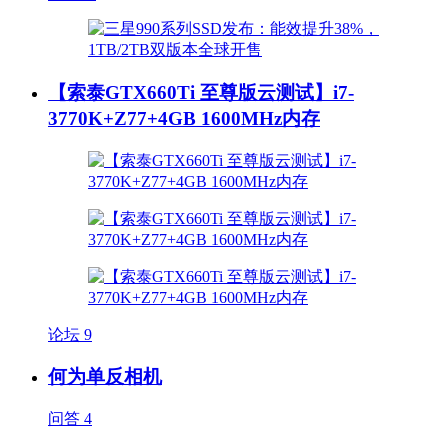
【索泰GTX660Ti 至尊版云测试】i7-
3770K+Z77+4GB 1600MHz内存
论坛
9
何为单反相机
问答
4