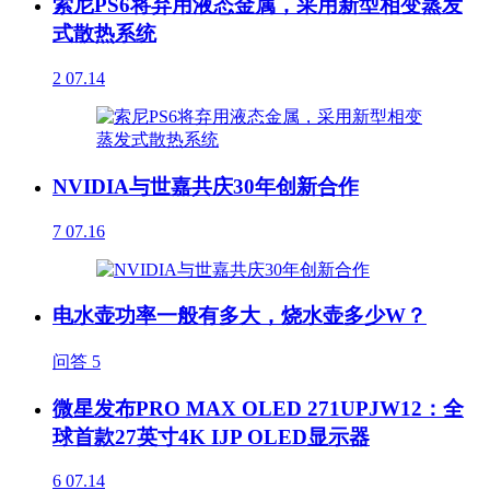
索尼PS6将弃用液态金属，采用新型相变蒸发
式散热系统
2
07.14
NVIDIA与世嘉共庆30年创新合作
7
07.16
电水壶功率一般有多大，烧水壶多少W？
问答
5
微星发布PRO MAX OLED 271UPJW12：全
球首款27英寸4K IJP OLED显示器
6
07.14