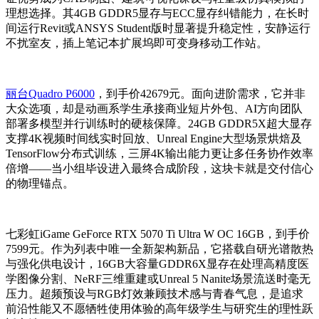
理想选择。其4GB GDDR5显存与ECC显存纠错能力，在长时
间运行Revit或ANSYS Student版时显著提升稳定性，安静运行
不扰室友，插上笔记本扩展坞即可变身移动工作站。
丽台Quadro P6000
，到手价42679元。面向进阶需求，它并非
大众选项，却是动画系学生承接商业短片外包、AI方向团队
部署多模型并行训练时的硬核保障。24GB GDDR5X超大显存
支撑4K视频时间线实时回放、Unreal Engine大型场景烘焙及
TensorFlow分布式训练，三屏4K输出能力更让多任务协作效率
倍增——当小组毕设进入最终合成阶段，这块卡就是交付信心
的物理锚点。
七彩虹iGame GeForce RTX 5070 Ti Ultra W OC 16GB，到手价
7599元。作为列表中唯一全新架构新品，它搭载自研光谱散热
与强化供电设计，16GB大容量GDDR6X显存在处理高精度医
学图像分割、NeRF三维重建或Unreal 5 Nanite场景流送时毫无
压力。超频预设与RGB灯效兼顾技术感与青春气息，是追求
前沿性能又不愿牺牲使用体验的高年级学生与研究生的理性跃