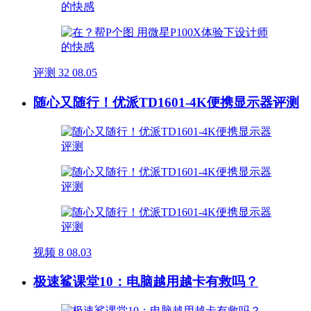
评测
32
08.05
随心又随行！优派TD1601-4K便携显示器评测
视频
8
08.03
极速鲨课堂10：电脑越用越卡有救吗？