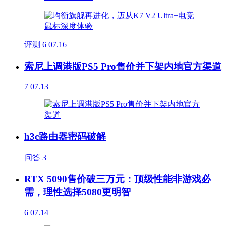
评测
6
07.16
索尼上调港版PS5 Pro售价并下架内地官方渠道
7
07.13
h3c路由器密码破解
问答
3
RTX 5090售价破三万元：顶级性能非游戏必
需，理性选择5080更明智
6
07.14