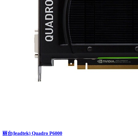
丽台(leadtek) Quadro P6000