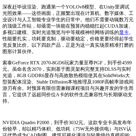
深夜赶毕设渲染、跑通第一个YOLOv8模型、在Unity里调试
光照效果——这些画面，正频繁出现在计算机、数字媒体、工
业设计与人工智能专业学生的日常中。他们不需要动辄数万元
的顶级工作站，却亟需一块能在预算内稳稳扛起CUDA加速、
多视口建模、实时光追预览与中等规模神经网络训练的
显卡
。
性能要扎实，功耗要克制，驱动要稳定，价格更要经得起学生
党反复比价。以下四款产品，正是为这一真实场景精准打磨的
图形计算伙伴。
索泰GeForce RTX 2070-8GD6玩家力量至尊PGF，到手价4599
元。虽命名含2070，实则基于图灵架构完整支持DLSS与实时
光追，8GB GDDR6显存与高效散热模组使其在SolidWorks大
型装配体渲染、Stable Diffusion本地推理及1080P高帧率游戏间
游刃有余。对预算有限但需兼顾课程项目与兴趣开发的学生而
言，它提供了远超同价位A卡的软件生态兼容性与长期驱动支
持。
NVIDIA Quadro P2000，到手价3032元。这款专业卡虽发布年
份较早，却以精巧体积、低功耗（75W无外接供电）与ISV认
证优势成为CAD制图、建筑可视化课设与轻量级仿真模拟的