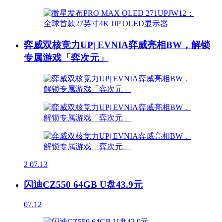
弈威双核竞力UP| EVNIA弈威亮相BW，解锁
专属游戏「弈次元」
2
07.13
闪迪CZ550 64GB U盘43.9元
07.12