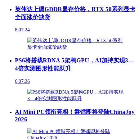
英伟达上调GDDR显存价格，RTX 50系列显卡
全面涨价缺货
8
07.24
PS6将搭载RDNA 5架构GPU，AI加持实现3—
4倍实测图形性能跃升
6
07.26
AI Mini PC领衔亮相！磐镭即将登陆ChinaJoy
2026