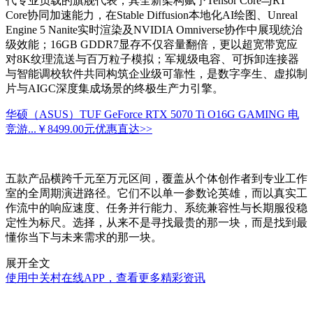
代专业负载的旗舰代表，其全新架构赋予Tensor Core与RT
Core协同加速能力，在Stable Diffusion本地化AI绘图、Unreal
Engine 5 Nanite实时渲染及NVIDIA Omniverse协作中展现统治
级效能；16GB GDDR7显存不仅容量翻倍，更以超宽带宽应
对8K纹理流送与百万粒子模拟；军规级电容、可拆卸连接器
与智能调校软件共同构筑企业级可靠性，是数字孪生、虚拟制
片与AIGC深度集成场景的终极生产力引擎。
华硕（ASUS）TUF GeForce RTX 5070 Ti O16G GAMING 电
竞游...
￥8499.00元
优惠直达>>
五款产品横跨千元至万元区间，覆盖从个体创作者到专业工作
室的全周期演进路径。它们不以单一参数论英雄，而以真实工
作流中的响应速度、任务并行能力、系统兼容性与长期服役稳
定性为标尺。选择，从来不是寻找最贵的那一块，而是找到最
懂你当下与未来需求的那一块。
展开全文
使用中关村在线APP，查看更多精彩资讯