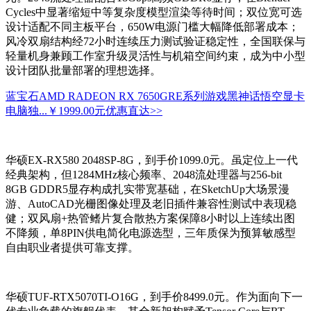
Cycles中显著缩短中等复杂度模型渲染等待时间；双位宽可选
设计适配不同主板平台，650W电源门槛大幅降低部署成本；
风冷双扇结构经72小时连续压力测试验证稳定性，全国联保与
轻量机身兼顾工作室升级灵活性与机箱空间约束，成为中小型
设计团队批量部署的理想选择。
蓝宝石AMD RADEON RX 7650GRE系列游戏黑神话悟空显卡
电脑独...
￥1999.00元
优惠直达>>
华硕EX-RX580 2048SP-8G，到手价1099.0元。虽定位上一代
经典架构，但1284MHz核心频率、2048流处理器与256-bit
8GB GDDR5显存构成扎实带宽基础，在SketchUp大场景漫
游、AutoCAD光栅图像处理及老旧插件兼容性测试中表现稳
健；双风扇+热管鳍片复合散热方案保障8小时以上连续出图
不降频，单8PIN供电简化电源选型，三年质保为预算敏感型
自由职业者提供可靠支撑。
华硕TUF-RTX5070TI-O16G，到手价8499.0元。作为面向下一