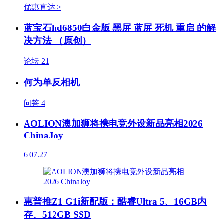
优惠直达 >
蓝宝石hd6850白金版 黑屏 蓝屏 死机 重启 的解
决方法 （原创）
论坛
21
何为单反相机
问答
4
AOLION澳加狮将携电竞外设新品亮相2026
ChinaJoy
6
07.27
惠普推Z1 G1i新配版：酷睿Ultra 5、16GB内
存、512GB SSD