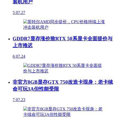
装机用户
5
07.27
GDDR7显存涨价致RTX 50系显卡全面提价与
上市推迟
6
07.24
非官方8GB显存GTX 750改造卡现身：老卡续
命可玩3A但性能受限
7
07.23