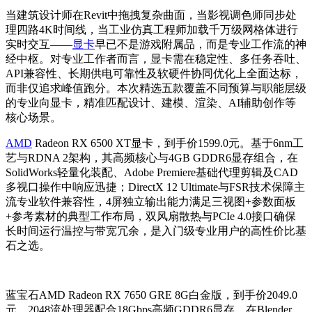
当建筑设计师在Revit中拖拽复杂曲面，当影视调色师同步处
理四路4K时间线，当工业仿真工程师加载千万级网格体进行
实时交互——
显卡
早已不是游戏附属品，而是专业工作流的神
经中枢。对专业工作者而言，显卡需在稳定性、多任务吞吐、
API兼容性、长期供电可靠性及软硬件协同优化上全面达标，
而非仅追求峰值跑分。本次精选五款覆盖不同预算与职能层级
的专业向显卡，精准匹配设计、建模、渲染、AI辅助创作等
核心场景。
AMD
Radeon RX 6500 XT显卡，到手价1599.0元。基于6nm工
艺与RDNA 2架构，其高频核心与4GB GDDR6显存组合，在
SolidWorks轻量化装配、Adobe Premiere基础代理剪辑及CAD
多视口操作中响应迅捷；DirectX 12 Ultimate与FSR技术保障主
流专业软件兼容性，4屏独立输出能力满足三视图+参数面板
+参考素材的典型工作布局，双风扇散热与PCIe 4.0接口确保
长时间运行温控与带宽冗余，是入门级专业用户的高性价比基
石之选。
蓝宝石AMD Radeon RX 7650 GRE 8G白金版，到手价2049.0
元。2048流处理器配合18Gbps高频GDDR6显存，在Blender