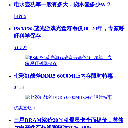
电水壶功率一般有多大，烧水壶多少W？
问答
5
PS4/PS5蓝光游戏光盘寿命仅10–20年，专家呼
吁科学保存
5
07.22
七彩虹战斧DDR5 6000MHz内存限时特惠
07.24
优惠直达 >
三星DRAM涨价20%引爆显卡全面提价，英伟
达中高端产品线涨幅达20%-30%