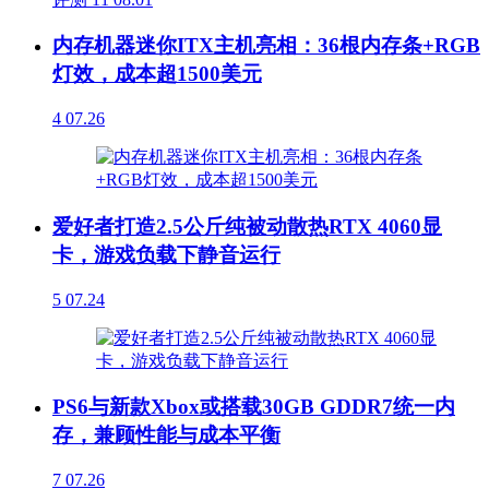
内存机器迷你ITX主机亮相：36根内存条+RGB
灯效，成本超1500美元
4
07.26
爱好者打造2.5公斤纯被动散热RTX 4060显
卡，游戏负载下静音运行
5
07.24
PS6与新款Xbox或搭载30GB GDDR7统一内
存，兼顾性能与成本平衡
7
07.26