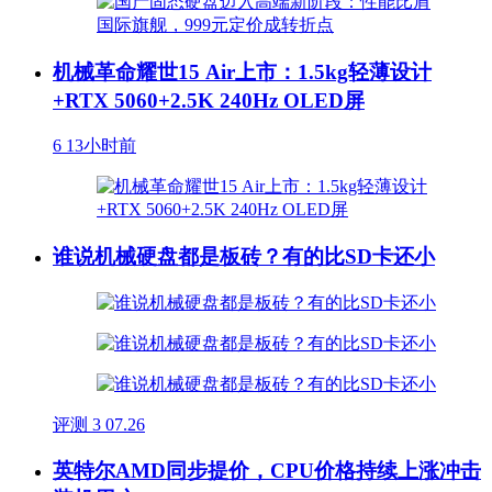
机械革命耀世15 Air上市：1.5kg轻薄设计
+RTX 5060+2.5K 240Hz OLED屏
6
13小时前
谁说机械硬盘都是板砖？有的比SD卡还小
评测
3
07.26
英特尔AMD同步提价，CPU价格持续上涨冲击