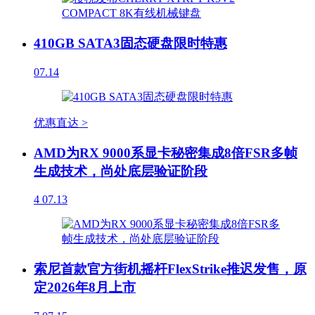
410GB SATA3固态硬盘限时特惠
07.14
优惠直达 >
AMD为RX 9000系显卡秘密集成8倍FSR多帧
生成技术，尚处底层验证阶段
4
07.13
索尼首款官方街机摇杆FlexStrike推迟发售，原
定2026年8月上市