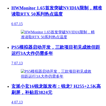
HWMonitor 1.65首发突破NVIDIA限制，精准
读取RTX 50系列热点温度
6
07.15
PS5模拟器启动开发，三款项目初见成效但距
运行3A大作仍需多年
7
07.13
玄派小玄16锐龙版发布：锐龙7 H255+2.5K高
刷屏，补贴后3824元
4
07.13