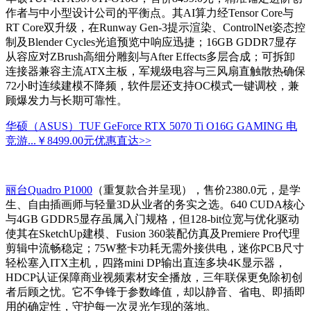
作者与中小型设计公司的平衡点。其AI算力经Tensor Core与
RT Core双升级，在Runway Gen-3提示渲染、ControlNet姿态控
制及Blender Cycles光追预览中响应迅捷；16GB GDDR7显存
从容应对ZBrush高细分雕刻与After Effects多层合成；可拆卸
连接器兼容主流ATX主板，军规级电容与三风扇直触散热确保
72小时连续建模不降频，软件层还支持OC模式一键调校，兼
顾爆发力与长期可靠性。
华硕（ASUS）TUF GeForce RTX 5070 Ti O16G GAMING 电
竞游...
￥8499.00元
优惠直达>>
丽台Quadro P1000
（重复款合并呈现），售价2380.0元，是学
生、自由插画师与轻量3D从业者的务实之选。640 CUDA核心
与4GB GDDR5显存虽属入门规格，但128-bit位宽与优化驱动
使其在SketchUp建模、Fusion 360装配仿真及Premiere Pro代理
剪辑中流畅稳定；75W整卡功耗无需外接供电，迷你PCB尺寸
轻松塞入ITX主机，四路mini DP输出直连多块4K显示器，
HDCP认证保障商业视频素材安全播放，三年联保更免除初创
者后顾之忧。它不争锋于参数峰值，却以静音、省电、即插即
用的确定性，守护每一次灵光乍现的落地。