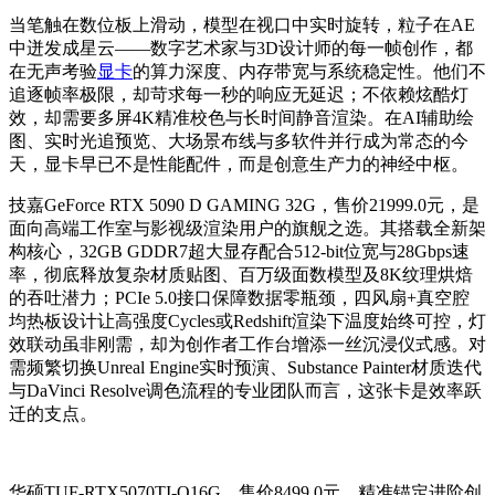
当笔触在数位板上滑动，模型在视口中实时旋转，粒子在AE
中迸发成星云——数字艺术家与3D设计师的每一帧创作，都
在无声考验
显卡
的算力深度、内存带宽与系统稳定性。他们不
追逐帧率极限，却苛求每一秒的响应无延迟；不依赖炫酷灯
效，却需要多屏4K精准校色与长时间静音渲染。在AI辅助绘
图、实时光追预览、大场景布线与多软件并行成为常态的今
天，显卡早已不是性能配件，而是创意生产力的神经中枢。
技嘉GeForce RTX 5090 D GAMING 32G，售价21999.0元，是
面向高端工作室与影视级渲染用户的旗舰之选。其搭载全新架
构核心，32GB GDDR7超大显存配合512-bit位宽与28Gbps速
率，彻底释放复杂材质贴图、百万级面数模型及8K纹理烘焙
的吞吐潜力；PCIe 5.0接口保障数据零瓶颈，四风扇+真空腔
均热板设计让高强度Cycles或Redshift渲染下温度始终可控，灯
效联动虽非刚需，却为创作者工作台增添一丝沉浸仪式感。对
需频繁切换Unreal Engine实时预演、Substance Painter材质迭代
与DaVinci Resolve调色流程的专业团队而言，这张卡是效率跃
迁的支点。
华硕TUF-RTX5070TI-O16G，售价8499.0元，精准锚定进阶创