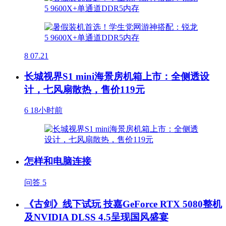
8
07.21
长城视界S1 mini海景房机箱上市：全侧透设
计，七风扇散热，售价119元
6
18小时前
怎样和电脑连接
问答
5
《古剑》线下试玩 技嘉GeForce RTX 5080整机
及NVIDIA DLSS 4.5呈现国风盛宴