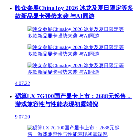
映众参展ChinaJoy 2026 冰龙及夏日限定等多
款新品显卡强势来袭 与AI同游
4
07.22
砺算LX 7G100国产显卡上市：2688元起售，
游戏兼容性与性能表现初露端倪
9
07.20