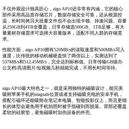
不仅外观设计独具匠心，aigo AP10还非常有内涵，它的核心
部件采用高品质存储芯片，数据存储安全可靠，还从根源控
温，长时间拷贝大批量文件也不会出现卡顿、掉速问题。容量
从250GB到4TB全覆盖，日常存储选500GB、1TB足够，有大
量素材存储需求可选择大容量版本，适配不同人群的存储需
求。
性能方面，aigo AP10拥有520MB/s的读取速度和500MB/s写入
速度，比传统的移动机械硬盘快了两倍以上，实测达到了
537MB/s和512.45MB/s，完全达到标称值。日常传输GB级办
公文档/高清图片/短视频几秒就能完成，不用长时间等待。
aigo AP10最大特色之一，就是采用独特的磁吸设计，能完美
吸附苹果手机的magsafe位置或者支持磁吸充电的安卓手机，
搭配引磁环还能吸附在笔记本电脑、智能投影仪上，而且更细
长的体型会避免用手机拍照时被手指碰到而脱落。背部还覆盖
柔软的硅胶垫，避免磁吸时划伤设备的外壳。