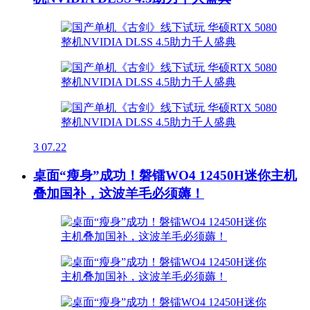
3
07.22
桌面“瘦身”成功！磐镭WO4 12450H迷你主机
叠加国补，这波羊毛必须薅！