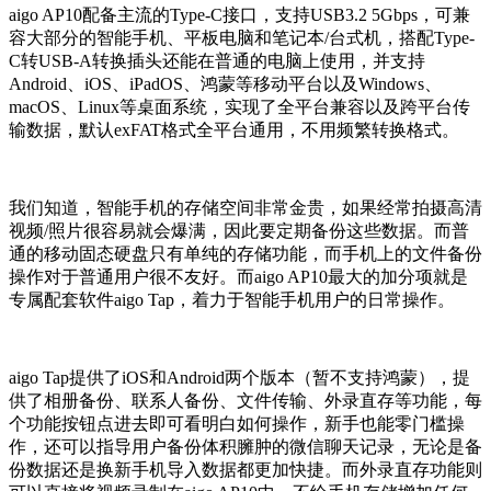
aigo AP10配备主流的Type-C接口，支持USB3.2 5Gbps，可兼
容大部分的智能手机、平板电脑和笔记本/台式机，搭配Type-
C转USB-A转换插头还能在普通的电脑上使用，并支持
Android、iOS、iPadOS、鸿蒙等移动平台以及Windows、
macOS、Linux等桌面系统，实现了全平台兼容以及跨平台传
输数据，默认exFAT格式全平台通用，不用频繁转换格式。
我们知道，智能手机的存储空间非常金贵，如果经常拍摄高清
视频/照片很容易就会爆满，因此要定期备份这些数据。而普
通的移动固态硬盘只有单纯的存储功能，而手机上的文件备份
操作对于普通用户很不友好。而aigo AP10最大的加分项就是
专属配套软件aigo Tap，着力于智能手机用户的日常操作。
aigo Tap提供了iOS和Android两个版本（暂不支持鸿蒙），提
供了相册备份、联系人备份、文件传输、外录直存等功能，每
个功能按钮点进去即可看明白如何操作，新手也能零门槛操
作，还可以指导用户备份体积臃肿的微信聊天记录，无论是备
份数据还是换新手机导入数据都更加快捷。而外录直存功能则