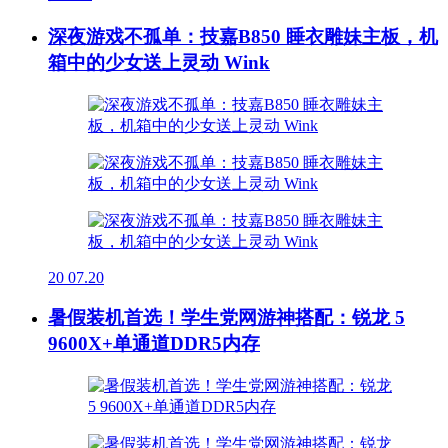
深夜游戏不孤单：技嘉B850 睡衣雕妹主板，机
箱中的少女送上灵动 Wink
20
07.20
暑假装机首选！学生党网游神搭配：锐龙 5
9600X+单通道DDR5内存