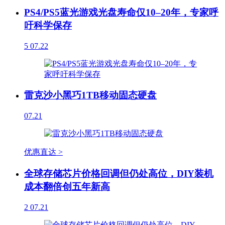
PS4/PS5蓝光游戏光盘寿命仅10–20年，专家呼
吁科学保存
5
07.22
雷克沙小黑巧1TB移动固态硬盘
07.21
优惠直达 >
全球存储芯片价格回调但仍处高位，DIY装机
成本翻倍创五年新高
2
07.21