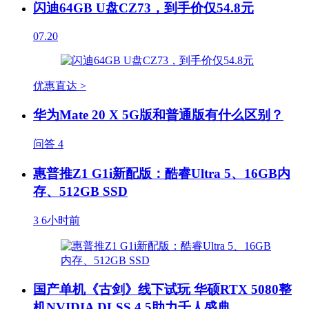
闪迪64GB U盘CZ73，到手价仅54.8元
07.20
优惠直达 >
华为Mate 20 X 5G版和普通版有什么区别？
问答
4
惠普推Z1 G1i新配版：酷睿Ultra 5、16GB内
存、512GB SSD
3
6小时前
国产单机《古剑》线下试玩 华硕RTX 5080整
机NVIDIA DLSS 4.5助力千人盛典