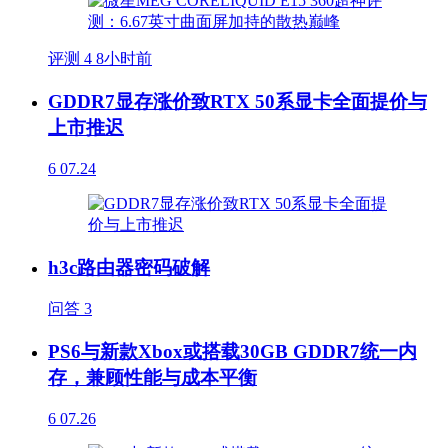
评测
4
8小时前
GDDR7显存涨价致RTX 50系显卡全面提价与
上市推迟
6
07.24
h3c路由器密码破解
问答
3
PS6与新款Xbox或搭载30GB GDDR7统一内
存，兼顾性能与成本平衡
6
07.26