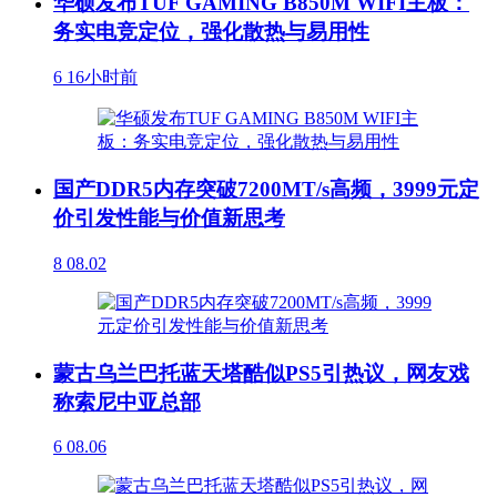
华硕发布TUF GAMING B850M WIFI主板：
务实电竞定位，强化散热与易用性
6
16小时前
国产DDR5内存突破7200MT/s高频，3999元定
价引发性能与价值新思考
8
08.02
蒙古乌兰巴托蓝天塔酷似PS5引热议，网友戏
称索尼中亚总部
6
08.06