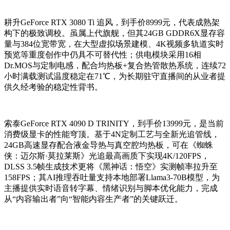
耕升GeForce RTX 3080 Ti 追风，到手价8999元，代表成熟架
构下的极致调校。虽属上代旗舰，但其24GB GDDR6X显存容
量与384位宽带宽，在大型虚拟场景建模、4K视频多轨道实时
预览等重度创作中仍具不可替代性；供电模块采用16相
Dr.MOS与定制电感，配合均热板+复合热管散热系统，连续72
小时满载测试温度稳定在71℃，为长期驻守直播间的从业者提
供久经考验的稳定性背书。
索泰GeForce RTX 4090 D TRINITY，到手价13999元，是当前
消费级显卡的性能穹顶。基于4N定制工艺与全新光追管线，
24GB高速显存配合液金导热与真空腔均热板，可在《蜘蛛
侠：迈尔斯·莫拉莱斯》光追最高画质下实现4K/120FPS，
DLSS 3.5帧生成技术更将《黑神话：悟空》实测帧率拉升至
158FPS；其AI推理吞吐量支持本地部署Llama3-70B模型，为
主播提供实时语音转字幕、情绪识别与脚本优化能力，完成
从“内容输出者”向“智能内容生产者”的关键跃迁。