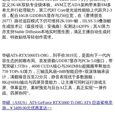
定义2K/4K双轨专业级体验。4NM工艺ADA架构带来新SM多
单元并行处理能力，第三代RT Core使光追性能较上代跃升2-3
倍，配合16GB GDDR6X显存与256位宽，在《赛博朋克
2077》路径追踪模式下仍可维持2K/100+帧，DLSS 3.0叠加帧
生成技术让《瘟疫传说：安魂曲》实测达142FPS；其AI算力
亦支持Stable Diffusion本地实时图生图，满足主播自动生成封
面、特效贴纸等轻创作需求。
华硕ATS-RTX5060TI-O8G，到手价3819元，是面向下一代内
容生态的前瞻布局。首发搭载GDDR7显存与PCIe 5.0接口，带
宽突破1.5TB/s，4608 CUDA核心与2602MHz超频频率释放出
759 TOPs AI算力，三轴流风扇+0dB智能启停+双滚珠轴承设
计，满载噪音压至22分贝，静音表现优于多数旗舰；
8K@60Hz输出与四屏异显能力，让主播可同时运行游戏主
屏、弹幕监控、素材预览与后台AI工具，真正实现“一屏作
战、四屏协同”。
华硕（ASUS）ATS GeForce RTX5060 Ti O8G ATS 巨齿鲨电竞
游...
￥3499.00元
优惠直达>>