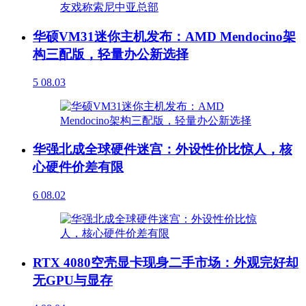
华硕VM31迷你主机发布：AMD Mendocino架
构三配版，轻量办公新选择
5
08.03
华强北成全球硬件迷宫：外设性价比惊人，核
心硬件价差有限
6
08.02
RTX 4080空壳显卡现身二手市场：外观完好却
无GPU与显存