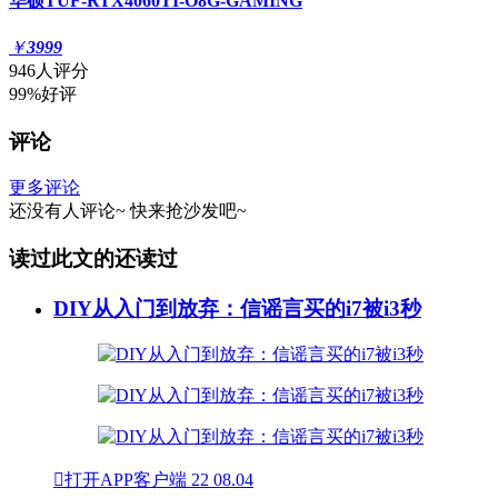
华硕TUF-RTX4060TI-O8G-GAMING
￥
3999
946人评分
99%好评
评论
更多评论
还没有人评论~
快来
抢沙发
吧~
读过此文的还读过
DIY从入门到放弃：信谣言买的i7被i3秒

打开APP客户端
22
08.04