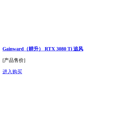
Gainward（耕升） RTX 3080 Ti 追风
[产品售价]
进入购买