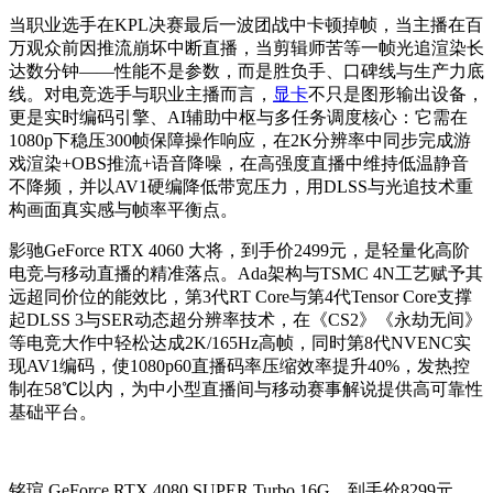
当职业选手在KPL决赛最后一波团战中卡顿掉帧，当主播在百
万观众前因推流崩坏中断直播，当剪辑师苦等一帧光追渲染长
达数分钟——性能不是参数，而是胜负手、口碑线与生产力底
线。对电竞选手与职业主播而言，
显卡
不只是图形输出设备，
更是实时编码引擎、AI辅助中枢与多任务调度核心：它需在
1080p下稳压300帧保障操作响应，在2K分辨率中同步完成游
戏渲染+OBS推流+语音降噪，在高强度直播中维持低温静音
不降频，并以AV1硬编降低带宽压力，用DLSS与光追技术重
构画面真实感与帧率平衡点。
影驰GeForce RTX 4060 大将，到手价2499元，是轻量化高阶
电竞与移动直播的精准落点。Ada架构与TSMC 4N工艺赋予其
远超同价位的能效比，第3代RT Core与第4代Tensor Core支撑
起DLSS 3与SER动态超分辨率技术，在《CS2》《永劫无间》
等电竞大作中轻松达成2K/165Hz高帧，同时第8代NVENC实
现AV1编码，使1080p60直播码率压缩效率提升40%，发热控
制在58℃以内，为中小型直播间与移动赛事解说提供高可靠性
基础平台。
铭瑄 GeForce RTX 4080 SUPER Turbo 16G，到手价8299元，