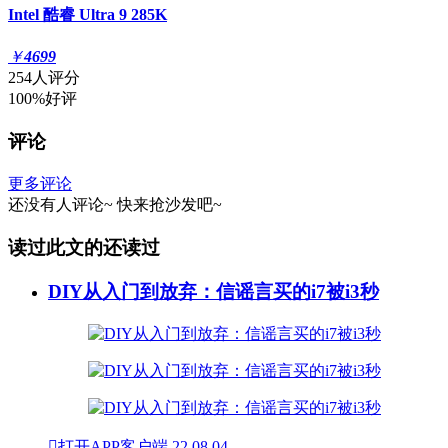
Intel 酷睿 Ultra 9 285K
￥
4699
254人评分
100%好评
评论
更多评论
还没有人评论~
快来
抢沙发
吧~
读过此文的还读过
DIY从入门到放弃：信谣言买的i7被i3秒

打开APP客户端
22
08.04