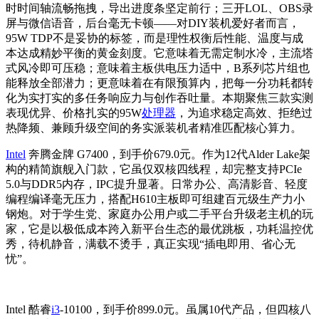
时时间轴流畅拖拽，导出进度条坚定前行；三开LOL、OBS录
屏与微信语音，后台毫无卡顿——对DIY装机爱好者而言，
95W TDP不是妥协的标签，而是理性权衡后性能、温度与成
本达成精妙平衡的黄金刻度。它意味着无需定制水冷，主流塔
式风冷即可压稳；意味着主板供电压力适中，B系列芯片组也
能释放全部潜力；更意味着在有限预算内，把每一分功耗都转
化为实打实的多任务响应力与创作吞吐量。本期聚焦三款实测
表现优异、价格扎实的95W
处理器
，为追求稳定高效、拒绝过
热降频、兼顾升级空间的务实派装机者精准匹配核心算力。
Intel
奔腾金牌 G7400，到手价679.0元。作为12代Alder Lake架
构的精简旗舰入门款，它虽仅双核四线程，却完整支持PCIe
5.0与DDR5内存，IPC提升显著。日常办公、高清影音、轻度
编程编译毫无压力，搭配H610主板即可组建百元级生产力小
钢炮。对于学生党、家庭办公用户或二手平台升级老主机的玩
家，它是以极低成本跨入新平台生态的最优跳板，功耗温控优
秀，待机静音，满载不烫手，真正实现“插电即用、省心无
忧”。
Intel 酷睿
i3
-10100，到手价899.0元。虽属10代产品，但四核八