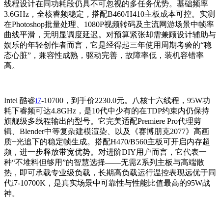
线程设计在同功耗段仍具不可忽视的多任务优势。基础频率
3.6GHz，全核睿频稳定，搭配B460/H410主板成本可控。实测
在Photoshop批量处理、1080P视频转码及主流网游场景中帧率
曲线平滑，无明显调度延迟。对预算紧张却需兼顾设计辅助与
娱乐的年轻创作者而言，它是经得起三年使用周期考验的“稳
态心脏”，兼容性成熟，驱动完善，故障率低，装机容错率
高。
Intel 酷睿
i7
-10700，到手价2230.0元。八核十六线程，95W功
耗下睿频可达4.8GHz，是10代中少有的在TDP约束内仍保持
旗舰级多线程输出的型号。它完美适配Premiere Pro代理剪
辑、Blender中等复杂建模渲染、以及《赛博朋克2077》高画
质+光追下的稳定帧生成。搭配H470/B560主板可开启内存超
频，进一步释放带宽优势。对进阶DIY用户而言，它代表一
种“不堆料但够用”的智慧选择——无需Z系列主板与高端散
热，即可承载专业级负载，长期高负载运行温控表现远优于同
代i7-10700K，是真实场景中可靠性与性能比值最高的95W战
神。