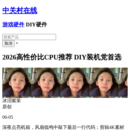
中关村在线
游戏硬件
DIY硬件
×
2026高性价比CPU推荐 DIY装机党首选
冰泪紫茉
原创
06-05
深夜点亮机箱，风扇低鸣中敲下最后一行代码；剪辑4K素材