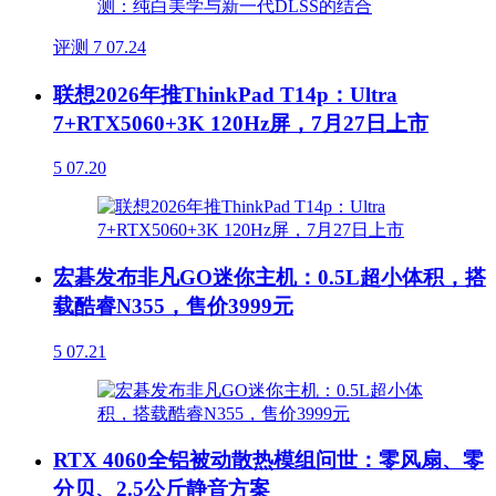
评测
7
07.24
联想2026年推ThinkPad T14p：Ultra
7+RTX5060+3K 120Hz屏，7月27日上市
5
07.20
宏碁发布非凡GO迷你主机：0.5L超小体积，搭
载酷睿N355，售价3999元
5
07.21
RTX 4060全铝被动散热模组问世：零风扇、零
分贝、2.5公斤静音方案