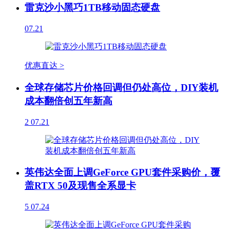
雷克沙小黑巧1TB移动固态硬盘
07.21
优惠直达 >
全球存储芯片价格回调但仍处高位，DIY装机
成本翻倍创五年新高
2
07.21
英伟达全面上调GeForce GPU套件采购价，覆
盖RTX 50及现售全系显卡
5
07.24