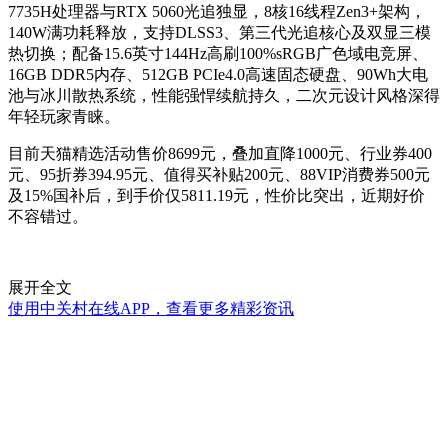
7735H处理器与RTX 5060光追独显，8核16线程Zen3+架构，
140W满功耗释放，支持DLSS3、第三代光追核心及双显三模
热切换；配备15.6英寸144Hz高刷100%sRGB广色域电竞屏、
16GB DDR5内存、512GB PCIe4.0高速固态硬盘、90Wh大电
池与冰川散热系统，性能强悍续航持久，二次元设计风格深得
年轻玩家青睐。
目前天猫精选活动售价8699元，叠加直降1000元、行业券400
元、95折券394.95元、值得买补贴200元、88VIP消费券500元
及15%国补后，到手价仅5811.19元，性价比突出，近期好价
不容错过。
展开全文
使用中关村在线APP，查看更多精彩资讯