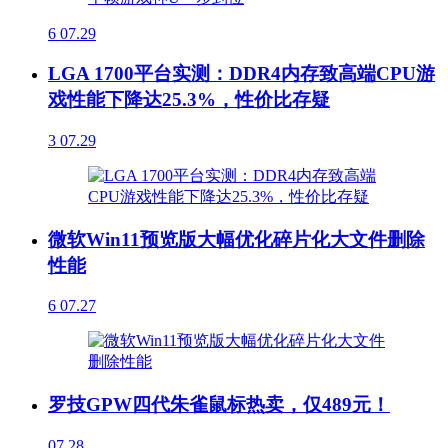
6
07.29
LGA 1700平台实测：DDR4内存致高端CPU游
戏性能下降达25.3%，性价比存疑
3
07.29
微软Win11预览版大幅优化碎片化大文件删除
性能
6
07.27
罗技GPW四代朱雀鼠标热卖，仅489元！
07.28