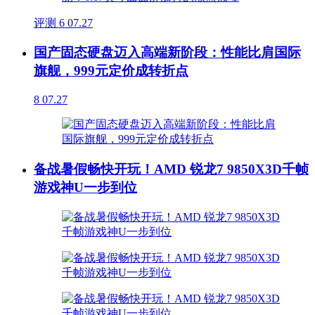
评测
6
07.27
国产固态硬盘迈入高端新阶段：性能比肩国际
旗舰，999元定价成转折点
8
07.27
备战暑假畅快开玩！AMD 锐龙7 9850X3D千帧
游戏神U一步到位