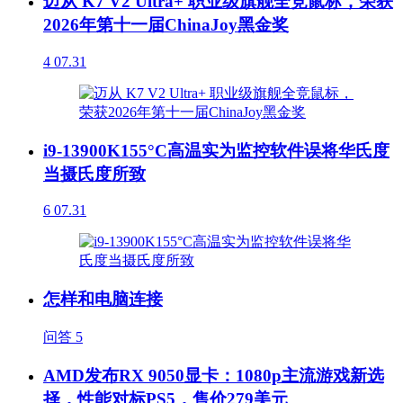
迈从 K7 V2 Ultra+ 职业级旗舰全竞鼠标，荣获
2026年第十一届ChinaJoy黑金奖
4
07.31
i9-13900K155°C高温实为监控软件误将华氏度
当摄氏度所致
6
07.31
怎样和电脑连接
问答
5
AMD发布RX 9050显卡：1080p主流游戏新选
择，性能对标PS5，售价279美元