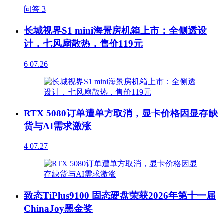
问答
3
长城视界S1 mini海景房机箱上市：全侧透设
计，七风扇散热，售价119元
6
07.26
RTX 5080订单遭单方取消，显卡价格因显存缺
货与AI需求激涨
4
07.27
致态TiPlus9100 固态硬盘荣获2026年第十一届
ChinaJoy黑金奖