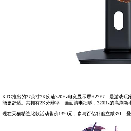
KTC推出的27英寸2K疾速320Hz电竞显示屏H27E7
能更舒适。其拥有2K分辨率，画面清晰细腻，320Hz的高
现在天猫精选此款活动售价1350元，参与百亿补贴立减351，叠加4