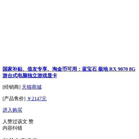
国家补贴、值友专享、淘金币可用：蓝宝石 极地 RX 9070 8G
游台式电脑独立游戏显卡
[经销商]
天猫商城
[产品售价]
￥2147元
进入购买
人赞过该文
赞
内容纠错