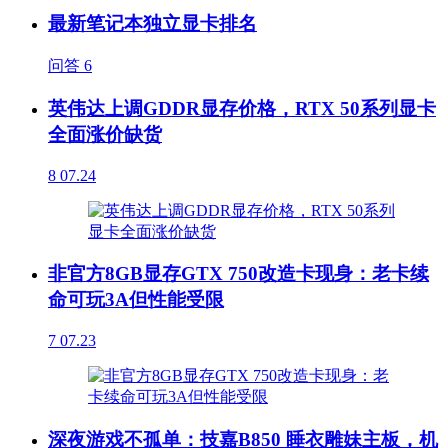
最新笔记本独立显卡排名
问答
6
英伟达上调GDDR显存价格，RTX 50系列显卡
全面涨价缺货
8
07.24
非官方8GB显存GTX 750改造卡现身：老卡续
命可玩3A但性能受限
7
07.23
深夜游戏不孤单：技嘉B850 睡衣雕妹主板，机