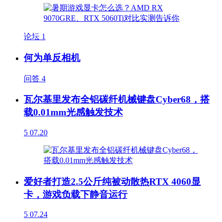
论坛
1
何为单反相机
问答
4
瓦尔基里发布全铝碳纤机械键盘Cyber68，搭
载0.01mm光感触发技术
5
07.20
爱好者打造2.5公斤纯被动散热RTX 4060显
卡，游戏负载下静音运行
5
07.24