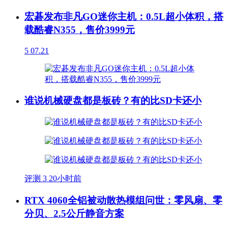
宏碁发布非凡GO迷你主机：0.5L超小体积，搭
载酷睿N355，售价3999元
5
07.21
谁说机械硬盘都是板砖？有的比SD卡还小
评测
3
20小时前
RTX 4060全铝被动散热模组问世：零风扇、零
分贝、2.5公斤静音方案