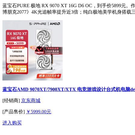
蓝宝石PURE 极地 RX 9070 XT 16G D6 OC，到手价58
博朋克2077》4K光追帧率提升近3倍；纯白极地美学机身搭
蓝宝石AMD 9070XT/7900XT/XTX 电竞游戏设计台式机电脑dee
[经销商]
京东商城
[产品售价]
￥5999.00元
进入购买