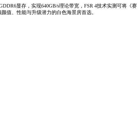
t GDDR6显存，实现640GB/s理论带宽，FSR 4技术实测可将《赛
兼顾颜值、性能与升级潜力的白色海景房首选。