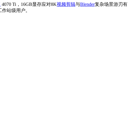
X
4070 Ti，16GB显存应对8K
视频剪辑
与
Blender
复杂场景游刃有
工作站级用户。