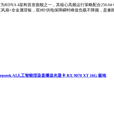
99元。作为RDNA 4架构首发旗舰之一，其核心高频运行策略配合256-bi
载三风扇+全金属背板，双8针供电保障瞬时峰值负载不降频，是
pseek AI人工智能渲染直播追光显卡 RX 9070 XT 16G 极地