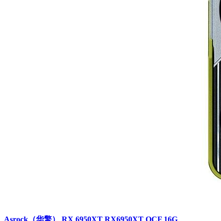
Asrock（华擎） RX 6950XT RX6950XT OCF 16G