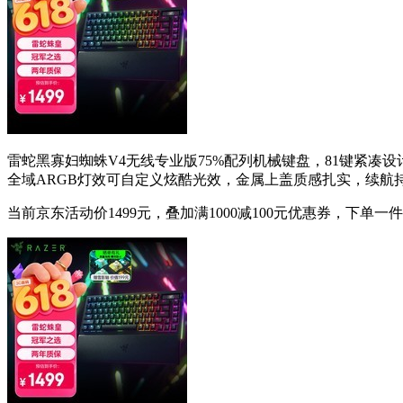
雷蛇黑寡妇蜘蛛V4无线专业版75%配列机械键盘，81键紧凑
全域ARGB灯效可自定义炫酷光效，金属上盖质感扎实，续航
当前京东活动价1499元，叠加满1000减100元优惠券，下单