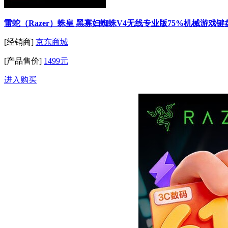
雷蛇（Razer）蛛皇 黑寡妇蜘蛛V4无线专业版75%机械游戏键盘
[经销商]
京东商城
[产品售价]
1499元
进入购买