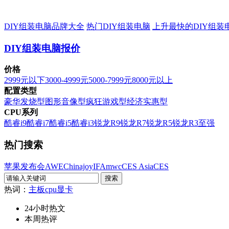
DIY组装电脑品牌大全
热门DIY组装电脑
上升最快的DIY组装
DIY组装电脑报价
价格
2999元以下
3000-4999元
5000-7999元
8000元以上
配置类型
豪华发烧型
图形音像型
疯狂游戏型
经济实惠型
CPU系列
酷睿i9
酷睿i7
酷睿i5
酷睿i3
锐龙R9
锐龙R7
锐龙R5
锐龙R3
至强
热门搜索
苹果发布会
AWE
Chinajoy
IFA
mwc
CES Asia
CES
热词：
主板
cpu
显卡
24小时热文
本周热评