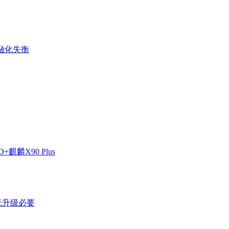
金融化失衡
麒麟X90 Plus
剩无升级必要