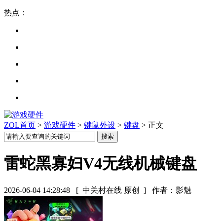
热点：
ZOL首页
>
游戏硬件
>
键鼠外设
>
键盘
> 正文
雷蛇黑寡妇V4无线机械键盘
2026-06-04 14:28:48
[ 中关村在线 原创 ]
作者：影魅