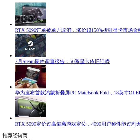
RTX 5090订单被单方取消，涨价超150%折射显卡市场
7月Steam硬件调查报告：50系显卡依旧强势
华为发布首款鸿蒙折叠屏PC MateBook Fold，18英寸OLED+
RTX 5090定价过高偏离游戏定位，4090用户称性能过
推荐经销商