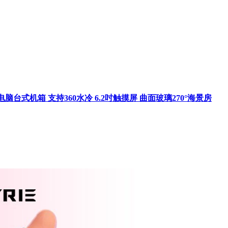
戏电脑台式机箱 支持360水冷 6.2吋触摸屏 曲面玻璃270°海景房