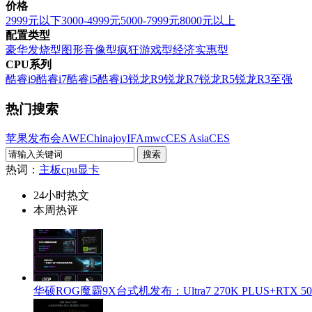
价格
2999元以下
3000-4999元
5000-7999元
8000元以上
配置类型
豪华发烧型
图形音像型
疯狂游戏型
经济实惠型
CPU系列
酷睿i9
酷睿i7
酷睿i5
酷睿i3
锐龙R9
锐龙R7
锐龙R5
锐龙R3
至强
热门搜索
苹果发布会
AWE
Chinajoy
IFA
mwc
CES Asia
CES
热词：
主板
cpu
显卡
24小时热文
本周热评
华硕ROG魔霸9X台式机发布：Ultra7 270K PLUS+RTX 5