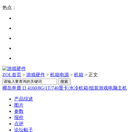
热点：
ZOL首页
>
游戏硬件
>
机箱电源
>
机箱
> 正文
椰岛奔鹿 I3 4160/8G/1T/740显卡/水冷机箱/组装游戏电脑主机
产品综述
图片
参数
报价
点评
论坛帖子