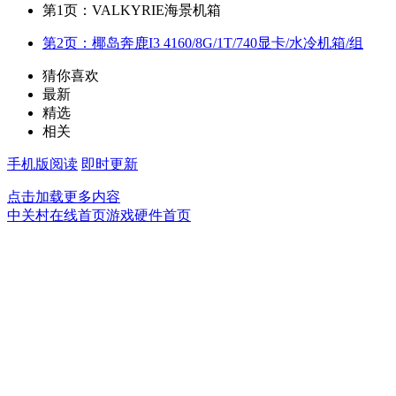
第1页：VALKYRIE海景机箱
第2页：椰岛奔鹿I3 4160/8G/1T/740显卡/水冷机箱/组
猜你喜欢
最新
精选
相关
手机版阅读
即时更新
点击加载更多内容
中关村在线首页
游戏硬件首页