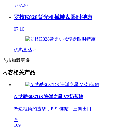
5
07.20
罗技K828背光机械键盘限时特惠
07.16
优惠直达 >
点击加载更多
内容相关产品
A.艾酷3087DS 海洋之星 V3奶蓝轴
窄边框简约造型，PBT键帽，三向出口
￥
169