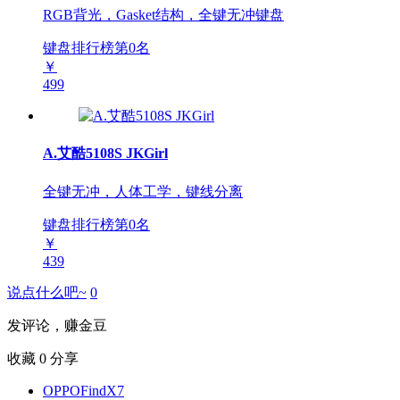
RGB背光，Gasket结构，全键无冲键盘
键盘排行榜第
0
名
￥
499
A.艾酷5108S JKGirl
全键无冲，人体工学，键线分离
键盘排行榜第
0
名
￥
439
说点什么吧~
0
发评论，赚金豆
收藏
0
分享
OPPOFindX7