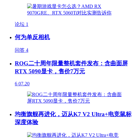
论坛
1
何为单反相机
问答
4
ROG二十周年限量整机套件发布：含曲面屏
RTX 5090显卡，售价7万元
6
07.20
均衡旗舰再进化，迈从K7 V2 Ultra+电竞鼠标
深度体验