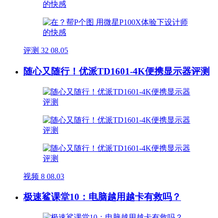
评测
32
08.05
随心又随行！优派TD1601-4K便携显示器评测
视频
8
08.03
极速鲨课堂10：电脑越用越卡有救吗？