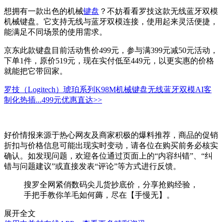
想拥有一款出色的机械
键盘
？不妨看看罗技这款无线蓝牙双模
机械键盘。它支持无线与蓝牙双模连接，使用起来灵活便捷，
能满足不同场景的使用需求。
京东此款键盘目前活动售价499元，参与满399元减50元活动，
下单1件，原价519元，现在实付低至449元，以更实惠的价格
就能把它带回家。
罗技（Logitech）琥珀系列K98M机械键盘无线蓝牙双模AI客
制化热插...
499元
优惠直达>>
好价情报来源于热心网友及商家积极的爆料推荐，商品的促销
折扣与价格信息可能出现实时变动，请各位在购买前务必核实
确认。如发现问题，欢迎各位通过页面上的“内容纠错”、“纠
错与问题建议”或直接发表“评论”等方式进行反馈。
搜罗全网紧俏数码尖儿货抄底价，分享抢购经验，
手把手教你羊毛如何薅，尽在【手慢无】。
展开全文