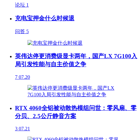
论坛
1
充电宝押金什么时候退
问答
5
英伟达停更消费级显卡两年，国产LX 7G100入
局引发性能与自主价值之争
7
07.20
RTX 4060全铝被动散热模组问世：零风扇、零
分贝、2.5公斤静音方案
3
07.21