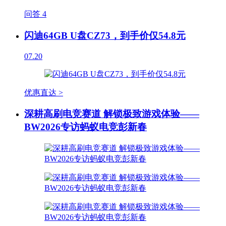
问答
4
闪迪64GB U盘CZ73，到手价仅54.8元
07.20
优惠直达 >
深耕高刷电竞赛道 解锁极致游戏体验——
BW2026专访蚂蚁电竞彭新春