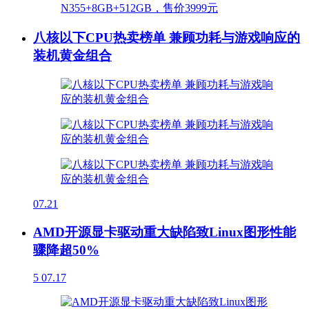
八核以下CPU热卖榜单 兼顾功耗与游戏响应的
装机黄金组合
07.21
AMD开源显卡驱动重大缺陷致Linux图形性能
骤降超50%
5
07.17