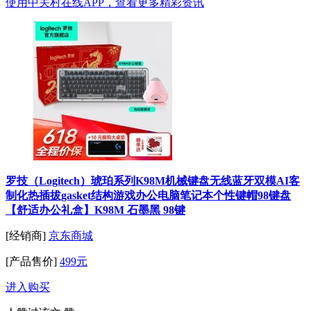
使用中关村在线APP，查看更多精彩资讯
罗技（Logitech）琥珀系列K98M机械键盘无线蓝牙双模AI客
制化热插拔gasket结构游戏办公电脑笔记本个性键帽98键盘
【舒适办公礼盒】K98M 石墨黑 98键
[经销商]
京东商城
[产品售价]
499元
进入购买