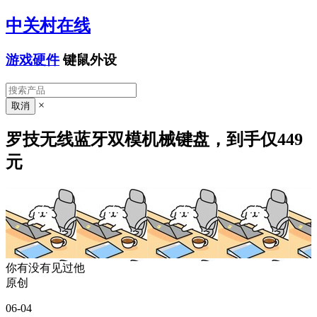
中关村在线
游戏硬件
键鼠外设
×
罗技无线蓝牙双模机械键盘，到手仅449
元
你有没有见过他
原创
06-04