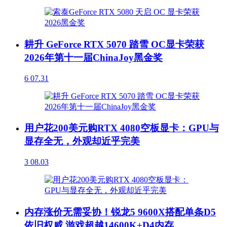
耕升 GeForce RTX 5070 踏雪 OC显卡荣获
2026年第十一届ChinaJoy黑金奖
6
07.31
用户花200美元购RTX 4080空板显卡：GPU与
显存全无，外观却近乎完美
3
08.03
内存涨价无需妥协！锐龙5 9600X搭配单条D5
依旧权威 游戏超越14600K+D4内存