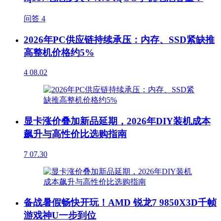
问答
4
2026年PC供应链持续承压：内存、SSD紧缺推
高整机价格约5%
4
08.02
显卡涨价叠加新品延期，2026年DIY装机成本
飙升与高性价比选购指南
7
07.30
备战暑假畅快开玩！AMD 锐龙7 9850X3D千帧
游戏神U一步到位