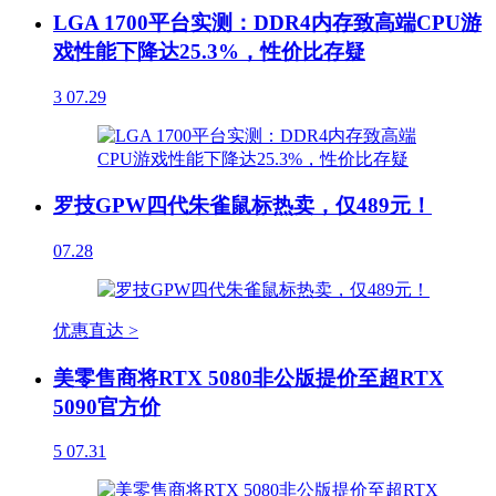
LGA 1700平台实测：DDR4内存致高端CPU游
戏性能下降达25.3%，性价比存疑
3
07.29
罗技GPW四代朱雀鼠标热卖，仅489元！
07.28
优惠直达 >
美零售商将RTX 5080非公版提价至超RTX
5090官方价
5
07.31