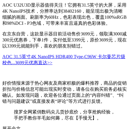
AOC U32U3D显示器值得关注！它拥有31.5英寸的大屏，采用
4K NanoIPS技术，分辨率达到38402160，能呈现出极为清晰
细腻的画面。刷新率为60Hz，色彩表现出色，覆盖100%sRGB
和98%DCI - P3色域，可带来丰富且逼真的色彩体验。
在京东自营，这款显示器目前活动售价3699元，领取满3000减
300元优惠券，下单1件，实付低至3399元，原价3699元，现在
以3399元就能到手，喜欢的朋友别错过。
AOC 31.5英寸4K NanoIPS HDR400 Type-C96W 卡尔曼芯片级
校色...
3699元
优惠直达>>
好价情报来源于热心网友及商家积极的爆料推荐，商品的促销
折扣与价格信息可能出现实时变动，请各位在购买前务必核实
确认。如发现问题，欢迎各位通过页面上的“内容纠错”、“纠
错与问题建议”或直接发表“评论”等方式进行反馈。
搜罗全网紧俏数码尖儿货抄底价，分享抢购经验，
手把手教你羊毛如何薅，尽在【手慢无】。
展开全文