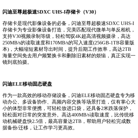
闪迪至尊超极速SDXC UHS-I存储卡（V30）
存储卡是现代影像设备的必备，闪迪至尊超极速
SDXC UHS-I
存储卡为专业影像设备打造，完美匹配现代微单与单反相机，
支持
V30
视频录制等级，轻松驾驭
4K
超高清视频摄录，高达
250MB/s
的读取速度和
170MB/s
的写入速度
(256GB-1TB
容量版
本
)
，大幅缩短素材导出时间，提升后期工作效率，高达
2TB
海量空间免去用户频繁换卡和删除旧素材的烦恼，真正实现一
镜到底拍摄。
闪迪ELE移动固态硬盘
作为一款高效的移动存储设备，闪迪
ELE
移动固态硬盘专为移
动办公、多设备协作、高频内容交换等场景打造，仅有掌心大
小的体型非常便携，可轻松放进口袋，还具备
2
米跌落保护，
轻松面对日常的突发意外。高达
400MB/s
读取速度，比传统移
动机械硬盘快
2.5
倍，最高容量达
2TB
，帮助用户轻松完成数
据备份
/
迁移，让工作学习更高效。