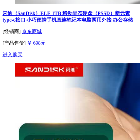
闪迪（SanDisk）ELE 1TB 移动固态硬盘（PSSD）新元素
type-c接口 小巧便携手机直连笔记本电脑两用外接 办公存储
[经销商]
京东商城
[产品售价]
￥ 698元
进入购买