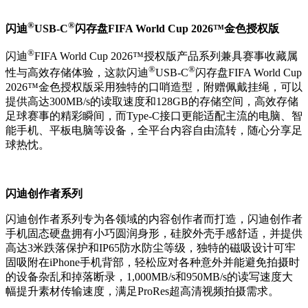
®
®
闪迪
USB-C
闪存盘FIFA World Cup 2026™金色授权版
®
闪迪
FIFA World Cup 2026™
授权版产品系列兼具赛事收藏属
®
®
性与高效存储体验，这款闪迪
USB-C
闪存盘
FIFA World Cup
2026™
金色授权版采用独特的口哨造型，附赠佩戴挂绳，可以
提供高达
300MB/s
的读取速度和
128GB
的存储空间，高效存储
足球赛事的精彩瞬间，而
Type-C
接口更能适配主流的电脑、智
能手机、平板电脑等设备，全平台内容自由流转，随心分享足
球热忱。
闪迪创作者系列
闪迪创作者系列专为各领域的内容创作者而打造，闪迪创作者
手机固态硬盘拥有小巧圆润身形，硅胶外壳手感舒适，并提供
高达
3
米跌落保护和
IP65
防水防尘等级，独特的磁吸设计可牢
固吸附在
iPhone
手机背部，轻松应对各种意外并能避免拍摄时
的设备杂乱和掉落断录，
1,000MB/s
和
950MB/s
的读写速度大
幅提升素材传输速度，满足
ProRes
超高清视频拍摄需求。