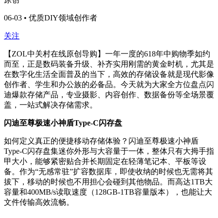
06-03 • 优质DIY领域创作者
关注
【
ZOL
中关村在线原创导购】一年一度的
618
年中购物季如约
而至，正是数码装备升级、补齐实用刚需的黄金时机，尤其是
在数字化生活全面普及的当下，高效的存储设备就是现代影像
创作者、学生和办公族的必备品。今天就为大家全方位盘点闪
迪爆款存储产品，专业摄影、内容创作、数据备份等全场景覆
盖，一站式解决存储需求。
闪迪至尊极速小神盾Type-C闪存盘
如何定义真正的便捷移动存储体验？闪迪至尊极速小神盾
Type-C
闪存盘集迷你外形与大容量于一体，整体只有大拇手指
甲大小，能够紧密贴合并长期固定在轻薄笔记本、平板等设
备。作为
“
无感常驻
”
扩容数据库，即使收纳的时候也无需将其
拔下，移动的时候也不用担心会碰到其他物品。而高达
1TB
大
容量和
400MB/s
读取速度（
128GB-1TB
容量版本），也能让大
文件传输高效流畅。