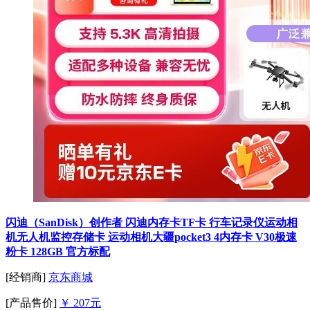
闪迪（SanDisk）创作者 闪迪内存卡TF卡 行车记录仪运动相
机无人机监控存储卡 运动相机大疆pocket3 4内存卡 V30极速
粉卡 128GB 官方标配
[经销商]
京东商城
[产品售价]
￥ 207元