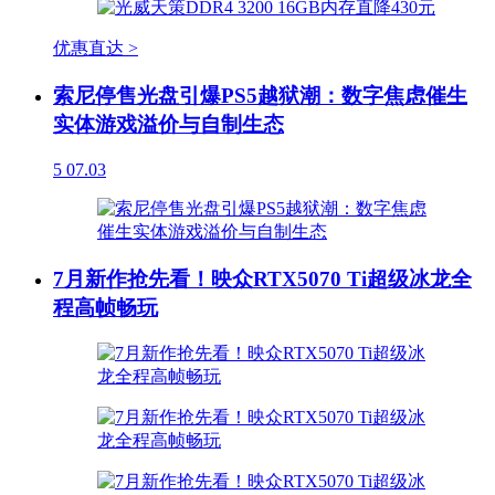
优惠直达 >
索尼停售光盘引爆PS5越狱潮：数字焦虑催生
实体游戏溢价与自制生态
5
07.03
7月新作抢先看！映众RTX5070 Ti超级冰龙全
程高帧畅玩