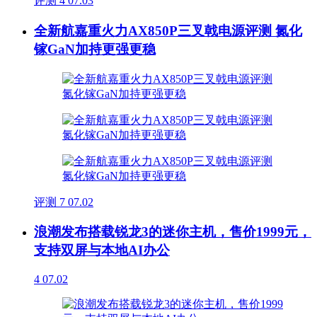
评测
4
07.03
全新航嘉重火力AX850P三叉戟电源评测 氮化
镓GaN加持更强更稳
评测
7
07.02
浪潮发布搭载锐龙3的迷你主机，售价1999元，
支持双屏与本地AI办公
4
07.02