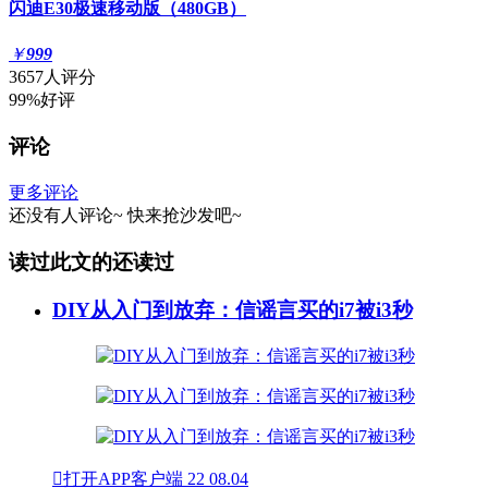
闪迪E30极速移动版（480GB）
￥
999
3657人评分
99%好评
评论
更多评论
还没有人评论~
快来
抢沙发
吧~
读过此文的还读过
DIY从入门到放弃：信谣言买的i7被i3秒

打开APP客户端
22
08.04