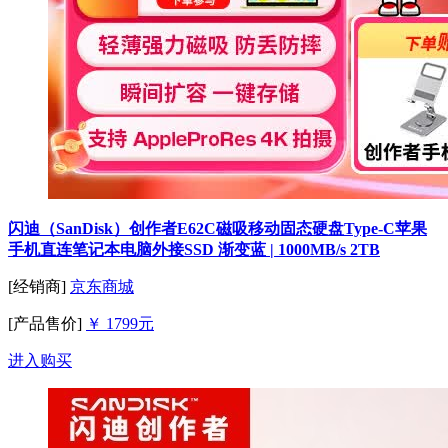
闪迪（SanDisk）创作者E62C磁吸移动固态硬盘Type-C苹果
手机直连笔记本电脑外接SSD 渐变蓝 | 1000MB/s 2TB
[经销商]
京东商城
[产品售价]
￥ 1799元
进入购买