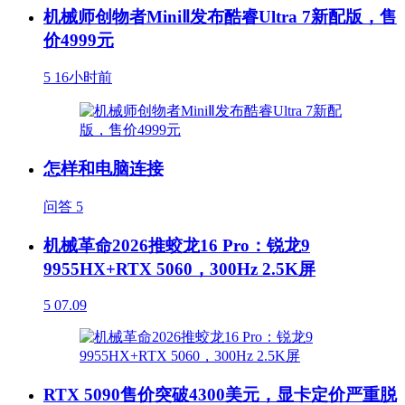
机械师创物者MiniⅡ发布酷睿Ultra 7新配版，售
价4999元
5
16小时前
怎样和电脑连接
问答
5
机械革命2026推蛟龙16 Pro：锐龙9
9955HX+RTX 5060，300Hz 2.5K屏
5
07.09
RTX 5090售价突破4300美元，显卡定价严重脱