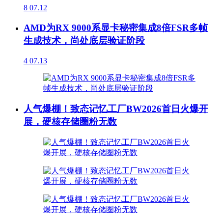
8
07.12
AMD为RX 9000系显卡秘密集成8倍FSR多帧
生成技术，尚处底层验证阶段
4
07.13
人气爆棚！致态记忆工厂BW2026首日火爆开
展，硬核存储圈粉无数