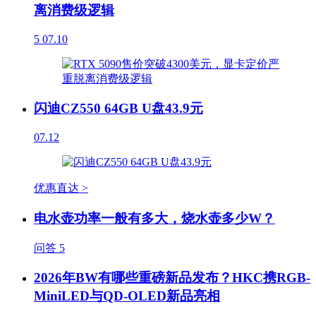
离消费级逻辑
5
07.10
闪迪CZ550 64GB U盘43.9元
07.12
优惠直达 >
电水壶功率一般有多大，烧水壶多少W？
问答
5
2026年BW有哪些重磅新品发布？HKC携RGB-
MiniLED与QD-OLED新品亮相