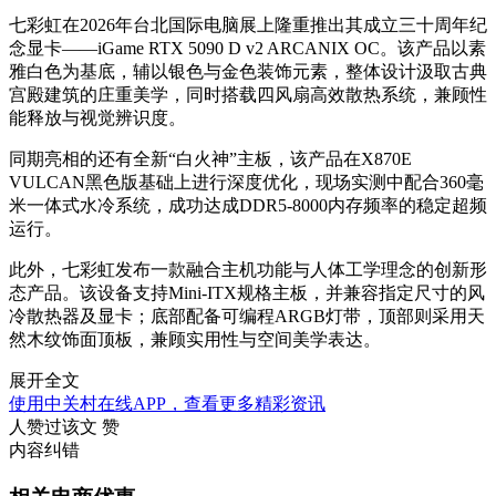
七彩虹在2026年台北国际电脑展上隆重推出其成立三十周年纪
念显卡——iGame RTX 5090 D v2 ARCANIX OC。该产品以素
雅白色为基底，辅以银色与金色装饰元素，整体设计汲取古典
宫殿建筑的庄重美学，同时搭载四风扇高效散热系统，兼顾性
能释放与视觉辨识度。
同期亮相的还有全新“白火神”主板，该产品在X870E
VULCAN黑色版基础上进行深度优化，现场实测中配合360毫
米一体式水冷系统，成功达成DDR5-8000内存频率的稳定超频
运行。
此外，七彩虹发布一款融合主机功能与人体工学理念的创新形
态产品。该设备支持Mini-ITX规格主板，并兼容指定尺寸的风
冷散热器及显卡；底部配备可编程ARGB灯带，顶部则采用天
然木纹饰面顶板，兼顾实用性与空间美学表达。
展开全文
使用中关村在线APP，查看更多精彩资讯
人赞过该文
赞
内容纠错