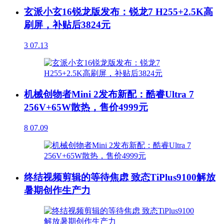
玄派小玄16锐龙版发布：锐龙7 H255+2.5K高
刷屏，补贴后3824元
3
07.13
机械创物者Mini 2发布新配：酷睿Ultra 7
256V+65W散热，售价4999元
8
07.09
终结视频剪辑的等待焦虑 致态TiPlus9100解放
暑期创作生产力