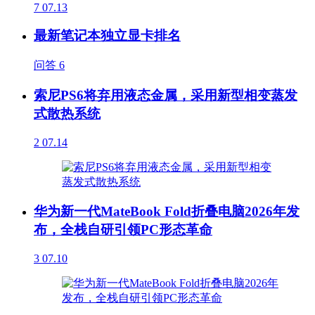
7
07.13
最新笔记本独立显卡排名
问答
6
索尼PS6将弃用液态金属，采用新型相变蒸发
式散热系统
2
07.14
华为新一代MateBook Fold折叠电脑2026年发
布，全栈自研引领PC形态革命
3
07.10