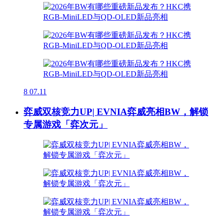
8
07.11
弈威双核竞力UP| EVNIA弈威亮相BW，解锁
专属游戏「弈次元」