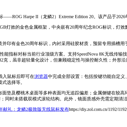
ROG Harpe II（龙鳞2）Extreme Edition 20。该产
RGB灯效的金色金属框架，中央嵌有20周年纪念ROG标识，灯
并印有金色20周年标识，内衬采用硅胶材质，预留专用插槽用
器，性能指标对标当前行业顶级方案。支持SpeedNova 8K无线传
2克，虽非超轻量化设计，但兼顾稳定性与操控耐久性；外形沿用第二
，插入鼠标后即可在
浏览器
中完成全部设置：包括按键功能自定义、
模式选择等。
布面垫及樱桃木桌面等多种表面均无追踪偏差；金属侧键在较高
键；同时未搭载双模式滚轮结构。此外，镜面质感外壳需定期清
周年献礼：龙鳞2极致版无线鼠标发布
https://diy.zol.com.cn/1192/119