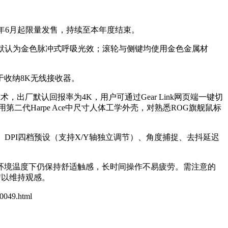
品于2026年6月起限量发售，持续至本年度结束。
效默认为金色脉冲式呼吸光效；滚轮与侧键均使用金色金属材
于收纳8K无线接收器。
输技术，出厂默认回报率为4K，用户可通过Gear Link网页端一键切
代Harpe Ace中尺寸人体工学外壳，对熟悉ROG旗舰鼠标
DPI四档预设（支持X/Y轴独立调节）、角度捕捉、去抖延迟
环境温度下仍保持舒适触感，长时间操作不易疲劳。需注意的
洁以维持观感。
20049.html