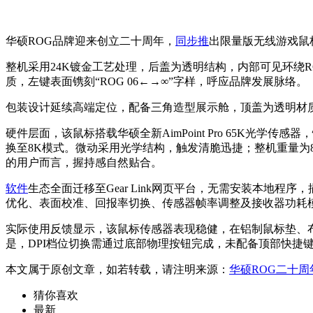
华硕ROG品牌迎来创立二十周年，
同步推
出限量版无线游戏鼠标——
整机采用24K镀金工艺处理，后盖为透明结构，内部可见环绕
质，左键表面镌刻“ROG 06←→∞”字样，呼应品牌发展脉络。
包装设计延续高端定位，配备三角造型展示舱，顶盖为透明材质
硬件层面，该鼠标搭载华硕全新AimPoint Pro 65K光学传感
换至8K模式。微动采用光学结构，触发清脆迅捷；整机重量为8
的用户而言，握持感自然贴合。
软件
生态全面迁移至Gear Link网页平台，无需安装本地程序
优化、表面校准、回报率切换、传感器帧率调整及接收器功耗
实际使用反馈显示，该鼠标传感器表现稳健，在铝制鼠标垫、
是，DPI档位切换需通过底部物理按钮完成，未配备顶部快捷
本文属于原创文章，如若转载，请注明来源：
华硕ROG二十
猜你喜欢
最新