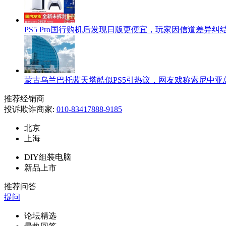
PS5 Pro国行购机后发现日版更便宜，玩家因信道差异纠
蒙古乌兰巴托蓝天塔酷似PS5引热议，网友戏称索尼中亚
推荐经销商
投诉欺诈商家:
010-83417888-9185
北京
上海
DIY组装电脑
新品上市
推荐问答
提问
论坛精选