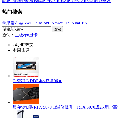
酷睿i9
酷睿i7
酷睿i5
酷睿i3
锐龙R9
锐龙R7
锐龙R5
锐龙R3
至强
热门搜索
苹果发布会
AWE
Chinajoy
IFA
mwc
CES Asia
CES
热词：
主板
cpu
显卡
24小时热文
本周热评
G.SKILL DDR4内存条96元
显存短缺致RTX 5070 Ti溢价飙升，RTX 5070成2K用