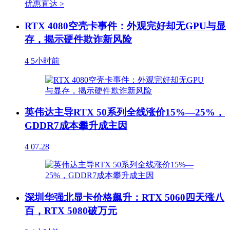
优惠直达 >
RTX 4080空壳卡事件：外观完好却无GPU与显
存，揭示硬件欺诈新风险
4
5小时前
英伟达主导RTX 50系列全线涨价15%—25%，
GDDR7成本攀升成主因
4
07.28
深圳华强北显卡价格飙升：RTX 5060四天涨八
百，RTX 5080破万元