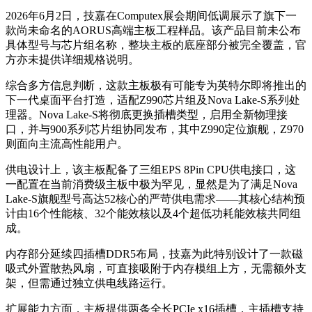
2026年6月2日，技嘉在Computex展会期间低调展示了旗下一
款尚未命名的AORUS高端主板工程样品。该产品目前未公布
具体型号与芯片组名称，整块主板的底座部分被完全覆盖，官
方亦未提供详细规格说明。
综合多方信息判断，这款主板极有可能专为英特尔即将推出的
下一代桌面平台打造，适配Z990芯片组及Nova Lake-S系列处
理器。Nova Lake-S将彻底更换插槽类型，启用全新物理接
口，并与900系列芯片组协同发布，其中Z990定位旗舰，Z970
则面向主流高性能用户。
供电设计上，该主板配备了三组EPS 8Pin CPU供电接口，这
一配置在当前消费级主板中极为罕见，显然是为了满足Nova
Lake-S旗舰型号高达52核心的严苛供电需求——其核心结构预
计由16个性能核、32个能效核以及4个超低功耗能效核共同组
成。
内存部分延续四插槽DDR5布局，技嘉为此特别设计了一款磁
吸式外置散热风扇，可直接吸附于内存模组上方，无需额外支
架，但需通过独立供电线路运行。
扩展能力方面，主板提供两条全长PCIe x16插槽，主插槽支持