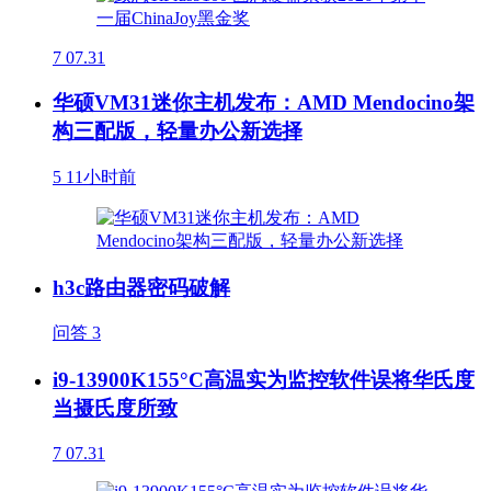
7
07.31
华硕VM31迷你主机发布：AMD Mendocino架
构三配版，轻量办公新选择
5
11小时前
h3c路由器密码破解
问答
3
i9-13900K155°C高温实为监控软件误将华氏度
当摄氏度所致
7
07.31