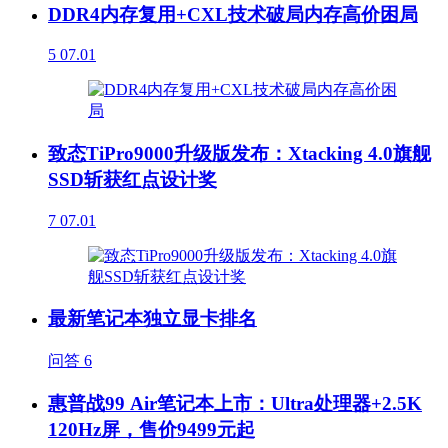
DDR4内存复用+CXL技术破局内存高价困局
5
07.01
致态TiPro9000升级版发布：Xtacking 4.0旗舰
SSD斩获红点设计奖
7
07.01
最新笔记本独立显卡排名
问答
6
惠普战99 Air笔记本上市：Ultra处理器+2.5K
120Hz屏，售价9499元起