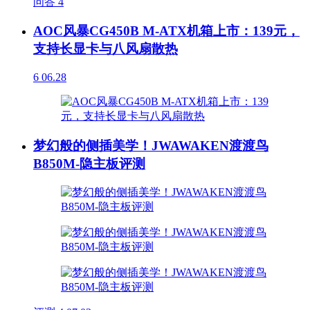
问答
4
AOC风暴CG450B M-ATX机箱上市：139元，
支持长显卡与八风扇散热
6
06.28
梦幻般的侧插美学！JWAWAKEN渡渡鸟
B850M-隐主板评测