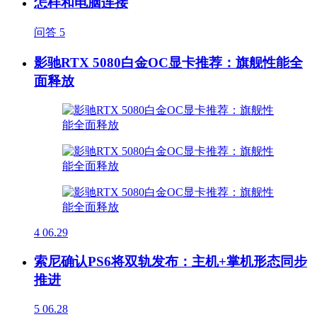
怎样和电脑连接
问答
5
影驰RTX 5080白金OC显卡推荐：旗舰性能全
面释放
4
06.29
索尼确认PS6将双轨发布：主机+掌机形态同步
推进
5
06.28