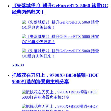
《失落城堡2》耕升GeForceRTX 5060 踏雪OC
经典肉鸽归来！
5
06.30
把钱花在刀刃上，9700X+B850橘猫+HOF
5080打造的海景房主机分享