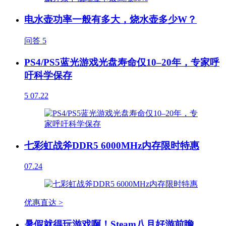
电水壶功率一般有多大，烧水壶多少W？
问答
5
PS4/PS5蓝光游戏光盘寿命仅10–20年，专家呼
吁科学保存
5
07.22
七彩虹战斧DDR5 6000MHz内存限时特惠
07.24
优惠直达 >
暑假就得玩游戏啊！Steam八月好游前瞻