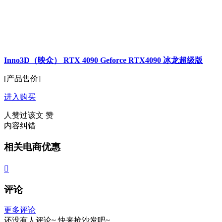
Inno3D（映众） RTX 4090 Geforce RTX4090 冰龙超级版
[产品售价]
进入购买
人赞过该文
赞
内容纠错
相关电商优惠

评论
更多评论
还没有人评论~
快来
抢沙发
吧~