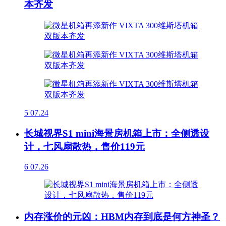
本齐发
5
07.24
长城视界S1 mini海景房机箱上市：全侧透设
计，七风扇散热，售价119元
6
07.26
内存涨价的元凶：HBM内存到底是何方神圣？