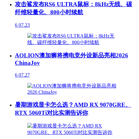
攻击鲨发布RS6 ULTRA鼠标：8kHz无线、碳
纤维轻量化、800小时续航
6
07.23
AOLION澳加狮将携电竞外设新品亮相2026
ChinaJoy
6
07.27
暑期游戏显卡怎么选？AMD RX 9070GRE、
RTX 5060Ti对比实测告诉你