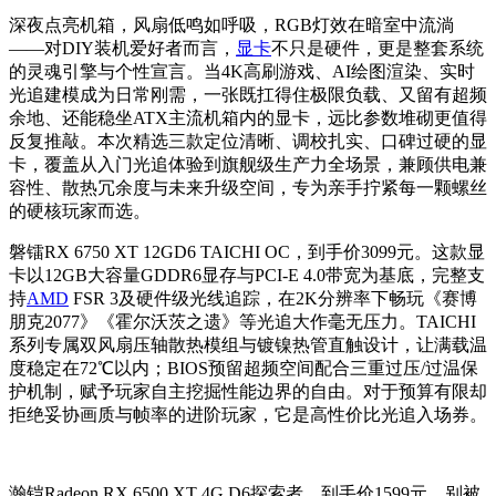
深夜点亮机箱，风扇低鸣如呼吸，RGB灯效在暗室中流淌
——对DIY装机爱好者而言，
显卡
不只是硬件，更是整套系统
的灵魂引擎与个性宣言。当4K高刷游戏、AI绘图渲染、实时
光追建模成为日常刚需，一张既扛得住极限负载、又留有超频
余地、还能稳坐ATX主流机箱内的显卡，远比参数堆砌更值得
反复推敲。本次精选三款定位清晰、调校扎实、口碑过硬的显
卡，覆盖从入门光追体验到旗舰级生产力全场景，兼顾供电兼
容性、散热冗余度与未来升级空间，专为亲手拧紧每一颗螺丝
的硬核玩家而选。
磐镭RX 6750 XT 12GD6 TAICHI OC，到手价3099元。这款显
卡以12GB大容量GDDR6显存与PCI-E 4.0带宽为基底，完整支
持
AMD
FSR 3及硬件级光线追踪，在2K分辨率下畅玩《赛博
朋克2077》《霍尔沃茨之遗》等光追大作毫无压力。TAICHI
系列专属双风扇压轴散热模组与镀镍热管直触设计，让满载温
度稳定在72℃以内；BIOS预留超频空间配合三重过压/过温保
护机制，赋予玩家自主挖掘性能边界的自由。对于预算有限却
拒绝妥协画质与帧率的进阶玩家，它是高性价比光追入场券。
瀚铠Radeon RX 6500 XT 4G D6探索者，到手价1599元。别被