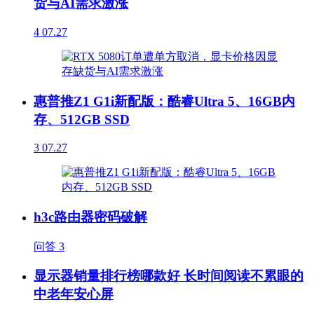
货与AI需求激涨
4
07.27
惠普推Z1 G1i新配版：酷睿Ultra 5、16GB内
存、512GB SSD
3
07.27
h3c路由器密码破解
问答
3
显示器销量排行榜哪款好 长时间阅读不累眼的
中老年安心屏