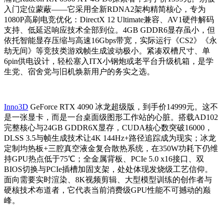
入门定位蒙蔽——它采用全新RDNA2架构精简核心，专为
1080P高刷电竞优化：DirectX 12 Ultimate兼容、AV1硬件解码
支持、低延迟响应技术全部到位。4GB GDDR6显存虽小，但
依托智能显存压缩与高速16Gbps带宽，实际运行《CS2》《永
劫无间》等竞技类游戏帧生成波动极小。紧凑双槽尺寸、单
6pin供电设计，轻松塞入ITX小钢炮或老平台升级机箱，是学
生党、宿舍党与旧机焕新用户的务实之选。
Inno3D
GeForce RTX 4090 冰龙超级版，到手价14999元。这不
是一张显卡，而是一台桌面级图形工作站的心脏。搭载AD102
完整核心与24GB GDDR6X显存，CUDA核心数突破16000，
DLSS 3.5与帧生成技术让4K 144Hz+路径追踪成为现实；冰龙
定制均热板+三腔真空液金复合散热系统，在350W功耗下仍维
持GPU热点低于75℃；全金属背板、PCIe 5.0 x16接口、双
BIOS切换与PCIe插槽加固支架，处处体现发烧级工艺信仰。
面向需要实时渲染、8K视频剪辑、大型模型训练的创作者与
硬核技术布道者，它代表当前消费级GPU性能不可撼动的巅
峰。