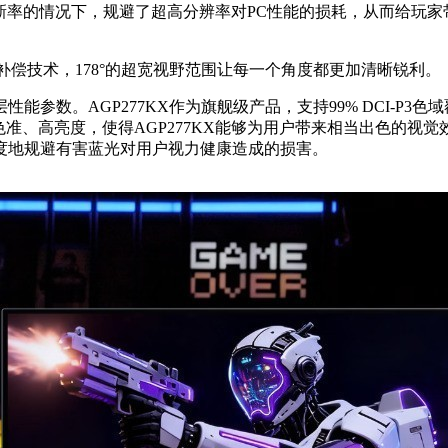
刷新率的情况下，规避了超高分辨率对PC性能的损耗，从而给玩家带
视角补偿技术，178°的超宽视野范围让每一个角度都更加清晰锐利。
数。AGP277KX作为旗舰级产品，支持99% DCI-P3色域
。广色域、高色准、高亮度，使得AGP277KX能够为用户带来相当
度地规避有害蓝光对用户视力健康造成的损害。