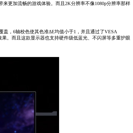
来更加流畅的游戏体验。而且2K分辨率不像1080p分辨率那样
覆盖，6轴校色使其色准ΔE均值小于1，并且通过了VESA
出色的视觉效果。而且这款显示器也支持硬件级低蓝光、不闪屏等多重护眼