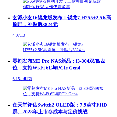
玄派小玄16锐龙版发布：锐龙7 H255+2.5K高
刷屏，补贴后3824元
4
07.13
零刻发布ME Pro NAS新品：i3-304双/四盘
位，支持Wi-Fi 6E与PCIe Gen4
6
15小时前
任天堂评估Switch2 OLED版：7.9英寸FHD
屏、2028年上市存成本与定价挑战