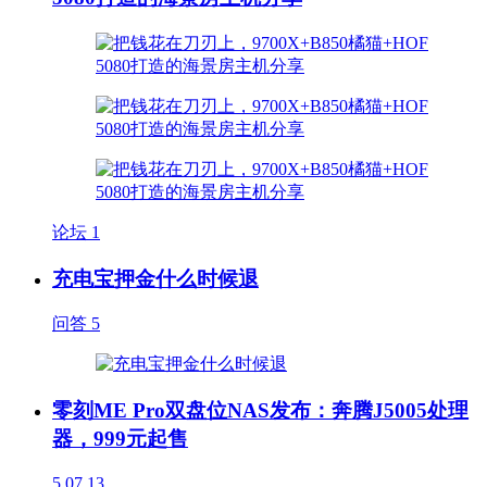
论坛
1
充电宝押金什么时候退
问答
5
零刻ME Pro双盘位NAS发布：奔腾J5005处理
器，999元起售
5
07.13