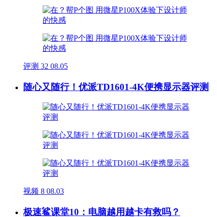
评测
32
08.05
随心又随行！优派TD1601-4K便携显示器评测
视频
8
08.03
极速鲨课堂10：电脑越用越卡有救吗？