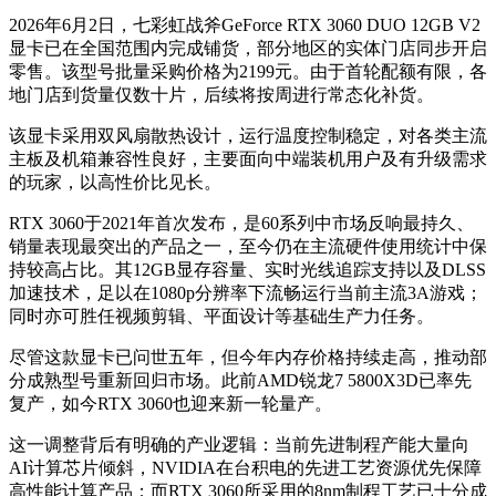
2026年6月2日，七彩虹战斧GeForce RTX 3060 DUO 12GB V2
显卡已在全国范围内完成铺货，部分地区的实体门店同步开启
零售。该型号批量采购价格为2199元。由于首轮配额有限，各
地门店到货量仅数十片，后续将按周进行常态化补货。
该显卡采用双风扇散热设计，运行温度控制稳定，对各类主流
主板及机箱兼容性良好，主要面向中端装机用户及有升级需求
的玩家，以高性价比见长。
RTX 3060于2021年首次发布，是60系列中市场反响最持久、
销量表现最突出的产品之一，至今仍在主流硬件使用统计中保
持较高占比。其12GB显存容量、实时光线追踪支持以及DLSS
加速技术，足以在1080p分辨率下流畅运行当前主流3A游戏；
同时亦可胜任视频剪辑、平面设计等基础生产力任务。
尽管这款显卡已问世五年，但今年内存价格持续走高，推动部
分成熟型号重新回归市场。此前AMD锐龙7 5800X3D已率先
复产，如今RTX 3060也迎来新一轮量产。
这一调整背后有明确的产业逻辑：当前先进制程产能大量向
AI计算芯片倾斜，NVIDIA在台积电的先进工艺资源优先保障
高性能计算产品；而RTX 3060所采用的8nm制程工艺已十分成