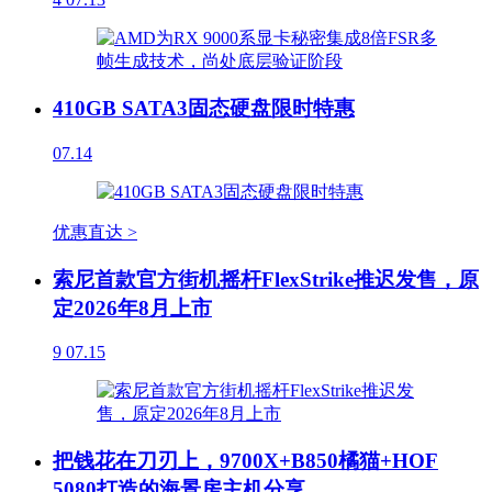
410GB SATA3固态硬盘限时特惠
07.14
优惠直达 >
索尼首款官方街机摇杆FlexStrike推迟发售，原
定2026年8月上市
9
07.15
把钱花在刀刃上，9700X+B850橘猫+HOF
5080打造的海景房主机分享