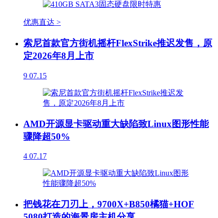
优惠直达 >
索尼首款官方街机摇杆FlexStrike推迟发售，原
定2026年8月上市
9
07.15
AMD开源显卡驱动重大缺陷致Linux图形性能
骤降超50%
4
07.17
把钱花在刀刃上，9700X+B850橘猫+HOF
5080打造的海景房主机分享