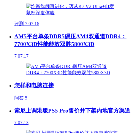
评测
7
07.16
AM5平台单条DDR5碾压AM4双通道DDR4：
7700X3D性能能效双胜5800X3D
7
07.17
怎样和电脑连接
问答
5
索尼上调港版PS5 Pro售价并下架内地官方渠道
7
07.13