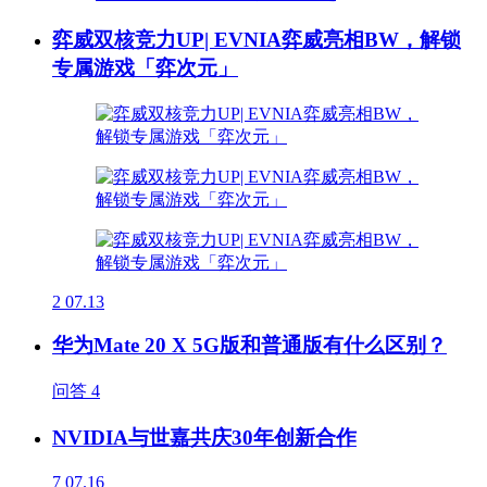
弈威双核竞力UP| EVNIA弈威亮相BW，解锁
专属游戏「弈次元」
2
07.13
华为Mate 20 X 5G版和普通版有什么区别？
问答
4
NVIDIA与世嘉共庆30年创新合作
7
07.16