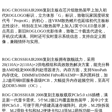
ROG CROSSHAIR2006复刻主板在芯片组散热装甲上加入初
代ROGLOGO标识，立方体形「G」标识，致敬玩家国度研发
代号「ProjectG」的初心，连VRM散热鳍片也延续初代主板标
志性设计。特别在主M.2散热装甲上加入2英寸OLED显示屏，
点亮后，新旧ROGLOGO光影传承，致敬二十载迭代进化，
开机仪式满满。同时还可实时显示系统信息，支持自定义图
像，兼顾情怀与实用。
ROG CROSSHAIR2006复刻主板拥有旗舰战力，采用
20(110A)+2(110A)+2供电模组和高效散热解决方案，能充分释
放AMD锐龙9000系列处理器潜力。内存方面，支持NitroPath
内存优化、DIMMFit/DIMM FitPro和AEMP一系列黑科技，加
上2盎司铜8层服务器级PCB，大幅提升内存超频空间，至高可
达DDR5-9600（OC）。
ROG CROSSHAIR 2006复刻主板板载双PCIe5.0 x16插槽，满
足新一代显卡需求。5个M.2接口均覆盖散热装甲，其中2个支
持PCIe5.0，可便于用户搭建高速存储阵列。此外，M.2快拆装
甲、M.2滑轨卡扣和M.2便捷卡扣2.0等M.2易拆功能一应俱