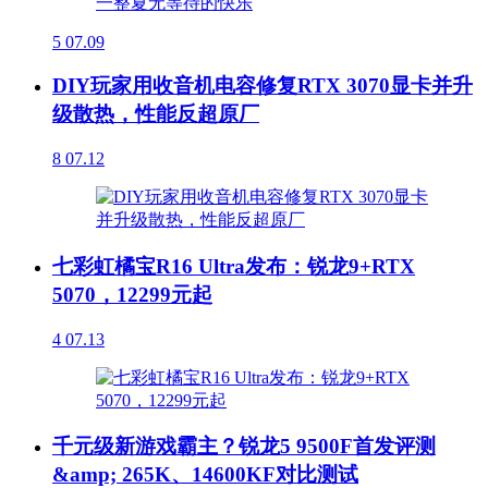
5
07.09
DIY玩家用收音机电容修复RTX 3070显卡并升
级散热，性能反超原厂
8
07.12
七彩虹橘宝R16 Ultra发布：锐龙9+RTX
5070，12299元起
4
07.13
千元级新游戏霸主？锐龙5 9500F首发评测
&amp; 265K、14600KF对比测试