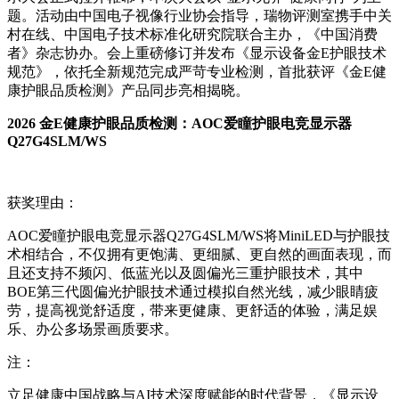
题。活动由中国电子视像行业协会指导，瑞物评测室携手中关
村在线、中国电子技术标准化研究院联合主办，《中国消费
者》杂志协办。会上重磅修订并发布《显示设备金E护眼技术
规范》，依托全新规范完成严苛专业检测，首批获评《金E健
康护眼品质检测》产品同步亮相揭晓。
2026 金E健康护眼品质检测：AOC爱瞳护眼电竞显示器
Q27G4SLM/WS
获奖理由：
AOC爱瞳护眼电竞显示器Q27G4SLM/WS将MiniLED与护眼技
术相结合，不仅拥有更饱满、更细腻、更自然的画面表现，而
且还支持不频闪、低蓝光以及圆偏光三重护眼技术，其中
BOE第三代圆偏光护眼技术通过模拟自然光线，减少眼睛疲
劳，提高视觉舒适度，带来更健康、更舒适的体验，满足娱
乐、办公多场景画质要求。
注：
立足健康中国战略与AI技术深度赋能的时代背景，《显示设