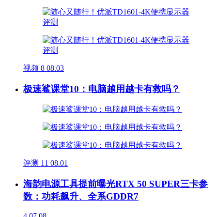
视频
8
08.03
极速鲨课堂10：电脑越用越卡有救吗？
评测
11
08.01
海韵电源工具提前曝光RTX 50 SUPER三卡参
数：功耗飙升、全系GDDR7
4
07.08