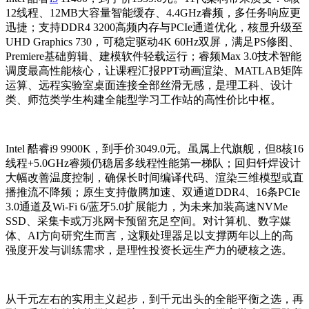
12线程、12MB大容量智能缓存、4.4GHz睿频，多任务响应更
迅捷；支持DDR4 3200高频内存与PCIe通道优化，核显升级至
UHD Graphics 730，可稳定驱动4K 60Hz双屏，满足PS修图、
Premiere基础剪辑、建模软件轻载运行；睿频Max 3.0技术智能
调度最高性能核心，让课程汇报PPT动画渲染、MATLAB矩阵
运算、远程实验室桌面连接全部丝滑无感，是理工科、设计
类、师范类学生构建全能型学习工作站的高性价比中枢。
Intel 酷睿i9 9900K，到手价3049.0元。虽属上代旗舰，但8核16
线程+5.0GHz睿频仍稳居多线程性能第一梯队；回归钎焊设计
大幅改善温度控制，确保长时间编译代码、渲染三维模型或直
播推流不降频；原生支持傲腾加速、双通道DDR4、16条PCIe
3.0通道及Wi-Fi 6/蓝牙5.0扩展能力，为未来加装高速NVMe
SSD、采集卡或万兆网卡预留充足空间。对计算机、数字媒
体、AI方向研究生而言，这颗处理器足以支撑两年以上的高
强度开发与训练需求，是理性投资长远生产力的硬核之选。
从千元左右的实用主义起步，到千元出头的全能平衡之选，再