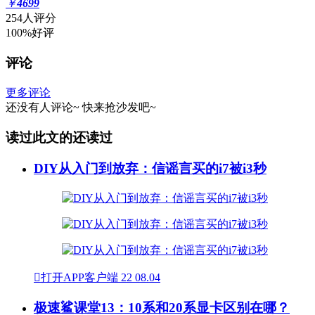
￥
4699
254人评分
100%好评
评论
更多评论
还没有人评论~
快来
抢沙发
吧~
读过此文的还读过
DIY从入门到放弃：信谣言买的i7被i3秒

打开APP客户端
22
08.04
极速鲨课堂13：10系和20系显卡区别在哪？