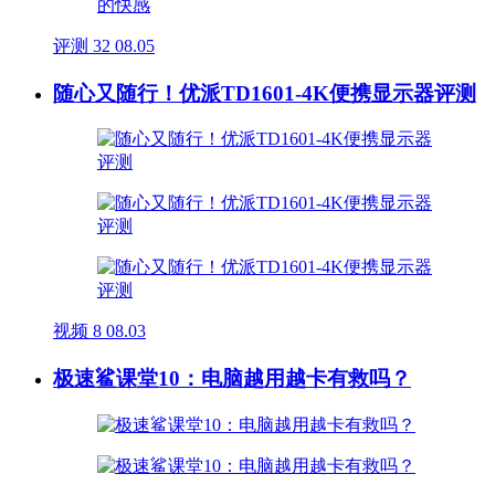
评测
32
08.05
随心又随行！优派TD1601-4K便携显示器评测
视频
8
08.03
极速鲨课堂10：电脑越用越卡有救吗？