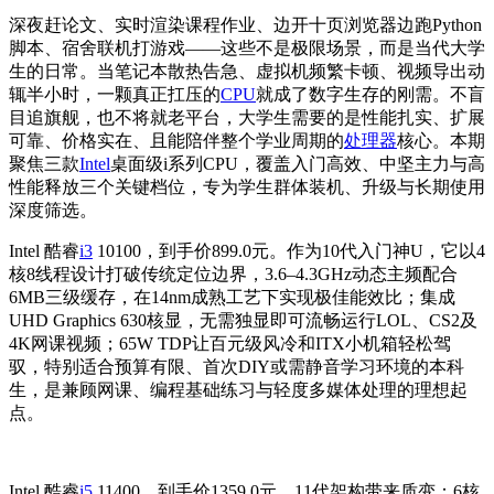
深夜赶论文、实时渲染课程作业、边开十页浏览器边跑Python
脚本、宿舍联机打游戏——这些不是极限场景，而是当代大学
生的日常。当笔记本散热告急、虚拟机频繁卡顿、视频导出动
辄半小时，一颗真正扛压的
CPU
就成了数字生存的刚需。不盲
目追旗舰，也不将就老平台，大学生需要的是性能扎实、扩展
可靠、价格实在、且能陪伴整个学业周期的
处理器
核心。本期
聚焦三款
Intel
桌面级i系列CPU，覆盖入门高效、中坚主力与高
性能释放三个关键档位，专为学生群体装机、升级与长期使用
深度筛选。
Intel 酷睿
i3
10100，到手价899.0元。作为10代入门神U，它以4
核8线程设计打破传统定位边界，3.6–4.3GHz动态主频配合
6MB三级缓存，在14nm成熟工艺下实现极佳能效比；集成
UHD Graphics 630核显，无需独显即可流畅运行LOL、CS2及
4K网课视频；65W TDP让百元级风冷和ITX小机箱轻松驾
驭，特别适合预算有限、首次DIY或需静音学习环境的本科
生，是兼顾网课、编程基础练习与轻度多媒体处理的理想起
点。
Intel 酷睿
i5
11400，到手价1359.0元。11代架构带来质变：6核