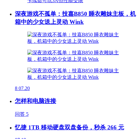
深夜游戏不孤单：技嘉B850 睡衣雕妹主板，机
箱中的少女送上灵动 Wink
8
07.20
怎样和电脑连接
问答
5
忆捷 1TB 移动硬盘双盘备份，秒杀 266 元