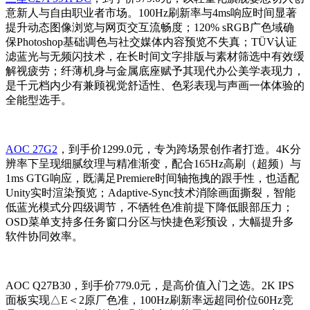
意新人与自由职业者市场。100Hz刷新率与4ms响应时间显著
提升动态图像浏览与网页交互流畅度；120% sRGB广色域确
保Photoshop基础调色与社交媒体内容预览不失真；TÜV认证
滤蓝光与无频闪技术，在长时间文字排版与素材筛选中有效缓
解视疲劳；纤薄机身与金属底座赋予其现代办公美学表现力，
是千元档内少有兼顾视觉舒适性、色彩表现与声画一体体验的
全能型选手。
AOC 27G2
，到手价1299.0元，专为跨场景创作者打造。4K分
辨率下呈现细腻纹理与精准渐变，配合165Hz高刷（超频）与
1ms GTG响应，既满足Premiere时间轴拖拽的跟手性，也适配
Unity实时渲染预览；Adaptive-Sync技术消除画面撕裂，智能
低蓝光模式分四级调节，不牺牲色准前提下降低眼部压力；
OSD菜单支持多任务窗口分区与快捷色彩预设，大幅提升多
软件协同效率。
AOC Q27B30，到手价779.0元，是高价值入门之选。2K IPS
面板实现△E＜2原厂色准，100Hz刷新率远超同价位60Hz竞