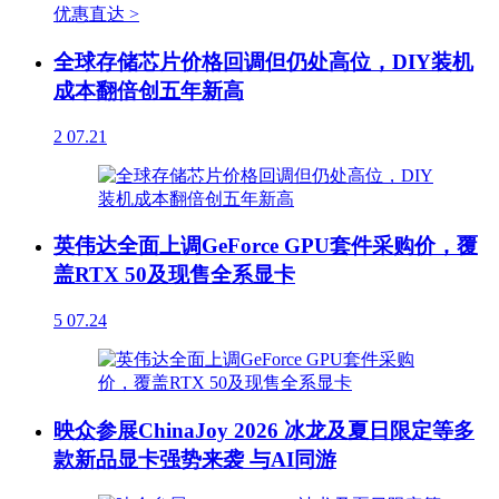
优惠直达 >
全球存储芯片价格回调但仍处高位，DIY装机
成本翻倍创五年新高
2
07.21
英伟达全面上调GeForce GPU套件采购价，覆
盖RTX 50及现售全系显卡
5
07.24
映众参展ChinaJoy 2026 冰龙及夏日限定等多
款新品显卡强势来袭 与AI同游