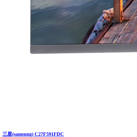
三星(samsung) C27F591FDC