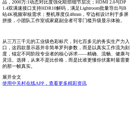
品，2000万:1动态对比度强化暗部细节层次；HDMI 2.0与DP
1.4双满速接口支持HDR10解码，满足Lightroom批量导出与B
站4K视频审核需求；整机厚度仅48mm，窄边框设计利于多屏
拼接，小团队工作室或家庭副业者可零门槛升级显示体验。
从三万三千元的工业级色彩标尺，到七百多元的务实生产力入
口，这四款显示器并非简单罗列参数，而是以真实工作流为刻
度，锚定不同阶段专业者的核心诉求——精确、流畅、健康与
灵活。选择，从来不是比价格，而是比谁更懂你伏案时最需要
的那一帧真实。
展开全文
使用中关村在线APP，查看更多精彩资讯