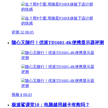
评测
32
08.05
随心又随行！优派TD1601-4K便携显示器评测
视频
8
08.03
极速鲨课堂10：电脑越用越卡有救吗？