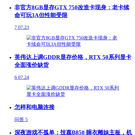
非官方8GB显存GTX 750改造卡现身：老卡续
命可玩3A但性能受限
7
07.23
英伟达上调GDDR显存价格，RTX 50系列显卡
全面涨价缺货
6
07.24
怎样和电脑连接
问答
5
深夜游戏不孤单：技嘉B850 睡衣雕妹主板，机