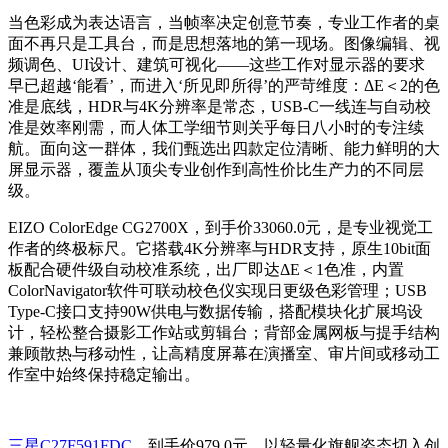
当色彩成为表达语言，当帧率决定创意节奏，专业工作者的桌
面不再只是工具台，而是思想落地的第一现场。图像编辑、视
频调色、UI设计、建筑可视化——这些工作对显示器的要求
早已超越‘能看’，而进入‘所见即所得’的严苛维度：ΔE＜2的色
准是底线，HDR与4K分辨率是常态，USB-C一线连与自动校
准是效率刚需，而人体工学细节则关乎每日八小时的专注续
航。面向这一群体，我们甄选出四款定位清晰、能力鲜明的大
屏显示器，覆盖从顶尖专业创作到高性价比生产力的不同层
级。
EIZO ColorEdge CG2700X，到手价33060.0元，是专业视觉工
作者的终极标尺。它搭载4K分辨率与HDR支持，原生10bit面
板配合硬件级自动校准系统，出厂即达ΔE＜1色准，内置
ColorNavigator软件可联动校色仪实现日更级色彩管理；USB
Type-C接口支持90W供电与数据传输，搭配模块化扩展坞设
计，轻松整合摄影工作站或剪辑台；背部金属网板与提手结构
兼顾散热与移动性，让高精度屏幕在演播室、审片间或移动工
作室中始终保持稳定输出。
三星C27F591FDC
，到手价979.0元，以轻量化旗舰姿态切入创