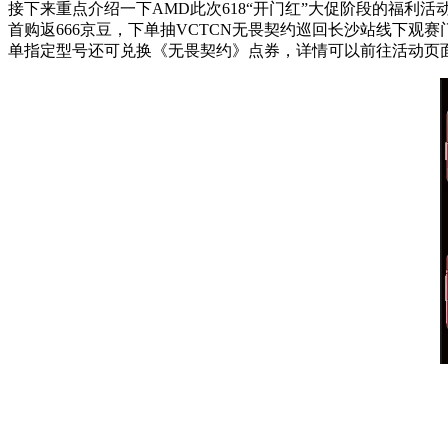
接下来重点介绍一下AMD此次618“开门红”大促阶段的福利
首购返666京豆，下单抽VCTCN无畏契约巡回长沙站线下观赛
单指定型号还可兑换《无畏契约》点券，详情可以前往活动页