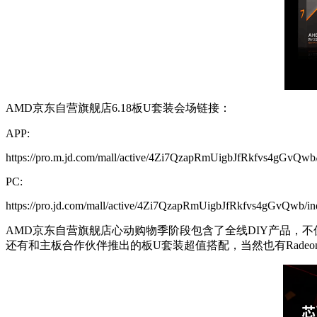
AMD京东自营旗舰店6.18板U套装会场链接：
APP:
https://pro.m.jd.com/mall/active/4Zi7QzapRmUigbJfRkfvs4gGvQwb/
PC:
https://pro.jd.com/mall/active/4Zi7QzapRmUigbJfRkfvs4gGvQwb/in
AMD京东自营旗舰店心动购物季阶段包含了全线DIY产品，不仅有全
还有和主板合作伙伴推出的板U套装超值搭配，当然也有Rade