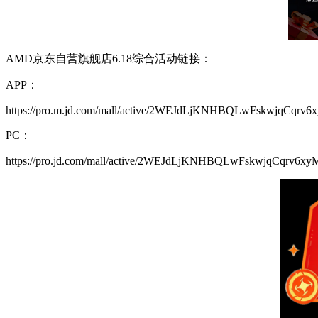
AMD京东自营旗舰店6.18综合活动链接：
APP：
https://pro.m.jd.com/mall/active/2WEJdLjKNHBQLwFskwjqCqrv6x
PC：
https://pro.jd.com/mall/active/2WEJdLjKNHBQLwFskwjqCqrv6xyM