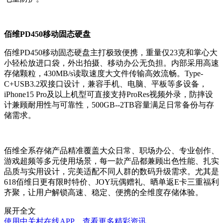
佰维PD450移动固态硬盘
佰维PD450移动固态硬盘主打极致便携，重量仅23克和掌心大
小轻松放进口袋，外出拍摄、移动办公无负担。内部采用高速
存储颗粒，430MB/s读取速度大文件传输高效流畅。Type-
C+USB3.2双接口设计，兼容手机、电脑、平板等多设备，
iPhone15 Pro及以上机型可直接支持ProRes视频外录，防摔设
计兼顾耐用性与可靠性，500GB--2TB容量满足日常备份与存
储需求。
佰维全系存储产品精准覆盖大众日常、职场办公、专业创作、
游戏超频等多元使用场景，每一款产品都兼顾出色性能、扎实
品质与实用设计，完美适配不同人群的数码升级需求。尤其是
618佰维日更有限时特价、JOY玩偶赠礼、晒单返E卡三重福利
齐聚，让用户解锁高速、稳定、便携的全维度存储体验。
展开全文
使用中关村在线APP，查看更多精彩资讯