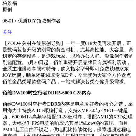
柏景福
原创
06-01 • 优质DIY领域创作者
关注
【ZOL中关村在线原创导购】一年一度618大促再次开启，正
是数码装备升级的刚需的黄金时机，尤其高性能、大容量、高
稳定的存储设备，是游戏玩家、职场办公人群、影像创作者的
刚需配置。5月30日起，佰维重磅开启品牌日专属福利活动，
全系主推爆款享限时特价，购入指定型号即可免费获赠京东
JOY玩偶，晒单还能领取专属E卡，今天就为大家全方位盘点
佰维全品类爆款数码产品，一站式解决各类存储升级需求。
佰维DW100时空行者DDR5-6000 C28内存
佰维DW100时空行者DDR5内存是电竞爱好者的核心之选，采
用海力士特挑A-Die颗粒打造，支持XMP 3.0与EXPO一键超
频，6000MT/s高频率搭配CL28低时序，搭配AMD的X3D处理
器，大幅提升FPS电竞的响应尤其是1%Low帧的表现，而且
PMIC电压自由不锁定，供电配比持续优化，保障超频过程电
能充沛。大面积铝合金散热片搭配RGB灯条，颜值与散热实