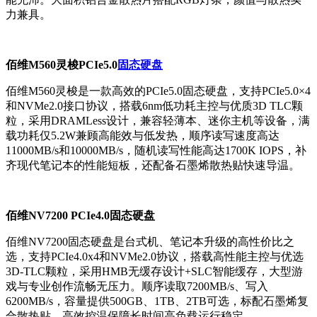
力兼具。
佰维M560灵梭PCIe5.0
固态硬盘
佰维M560灵梭是一款高效的PCIe5.0固态硬盘，支持PCIe5.0×4
和NVMe2.0接口协议，搭载6nm低功耗主控与优质3D TLC颗
粒，采用DRAMLess设计，兼容轻薄本、迷你主机等设备，满
载功耗仅5.2W兼顾高能效与低发热，顺序读写速度高达
11000MB/s和10000MB/s，随机读写性能高达1700K IOPS，补
齐现代笔记本的性能短板，还配备石墨烯散热贴快速导温。
佰维NV7200 PCIe4.0固态硬盘
佰维NV7200固态硬盘是台式机、笔记本升级的高性价比之
选，支持PCIe4.0x4和NVMe2.0协议，搭载高性能主控与优选
3D-TLC颗粒，采用HMB无缓存设计+SLC智能缓存，大型游
戏与专业创作流畅无压力。顺序读取7200MB/s、写入
6200MB/s，容量提供500GB、1TB、2TB可选，标配石墨烯复
合散热贴，高效控温保障长时间高负载运行稳定。