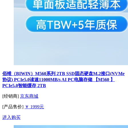
佰维（BIWIN）M560系列 2TB SSD固态硬盘M.2接口(NVMe
协议) PCIe5.0读速11000MB/s AI PC电脑存储 【M560 】
PCIe5.0智能缓存 2TB
[经销商]
京东商城
[产品售价]
￥ 1999元
进入购买