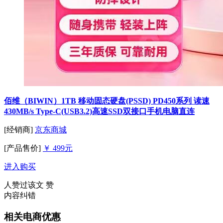
佰维（BIWIN）1TB 移动固态硬盘(PSSD) PD450系列 读速
430MB/s Type-C(USB3.2)高速SSD双接口手机电脑直连
[经销商]
京东商城
[产品售价]
￥ 499元
进入购买
人赞过该文
赞
内容纠错
相关电商优惠