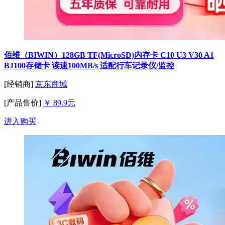
佰维（BIWIN）128GB TF(MicroSD)内存卡 C10 U3 V30 A1
BJ100存储卡 读速100MB/s 适配行车记录仪/监控
[经销商]
京东商城
[产品售价]
￥ 89.9元
进入购买