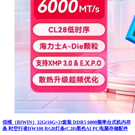
佰维（BIWIN）32G(16G×2)套装 DDR5 6000频率台式机内存
条 时空行者DW100 RGB灯条(C28)黑色AI PC电脑存储配件