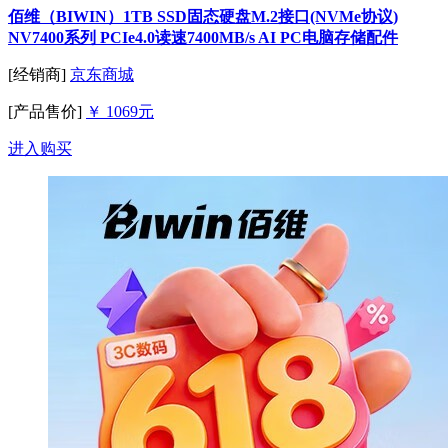
佰维（BIWIN）1TB SSD固态硬盘M.2接口(NVMe协议)
NV7400系列 PCIe4.0读速7400MB/s AI PC电脑存储配件
[经销商]
京东商城
[产品售价]
￥ 1069元
进入购买