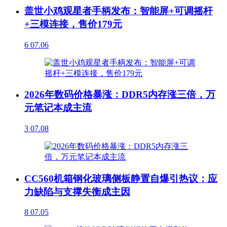
盖世小鸡观星者手柄发布：智能屏+可调摇杆
+三模连接，售价179元
6
07.06
2026年数码价格暴涨：DDR5内存涨三倍，万
元笔记本成主流
3
07.08
CC560机箱钢化玻璃侧板静置自爆引热议：应
力缺陷与支撑失衡成主因
8
07.05