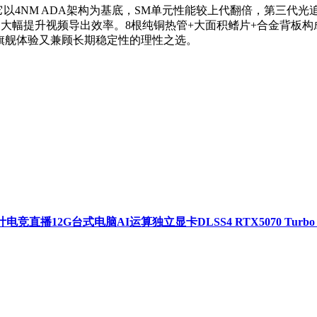
价6899元。它以4NM ADA架构为基底，SM单元性能较上代翻倍，第
硬件加速，大幅提升视频导出效率。8根纯铜热管+大面积鳍片+合金背
旗舰体验又兼顾长期稳定性的理性之选。
电竞直播12G台式电脑AI运算独立显卡DLSS4 RTX5070 Turbo 