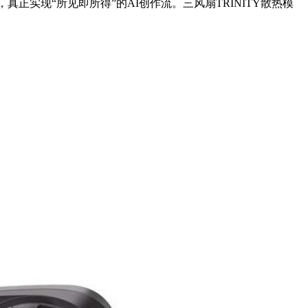
0ms，真正实现“所见即所得”的AI创作流。三风扇TRINITY散热模