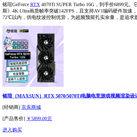
铭瑄GeForce
RTX
4070Ti SUPER Turbo 16G，到手
斯》4K Ultra画质帧率突破142FPS，且支持AV1编码
72℃以内，供电纹波控制优异，为超频预留扎实余量，是追求
铭瑄（MAXSUN）RTX 5070/5070Ti电脑电竞游戏视频渲染设计
[经销商]
京东商城
[产品售价]
￥5899.00元
进入购买