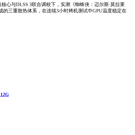
三代光追核心与DLSS 3联合调校下，实测《蜘蛛侠：迈尔斯·莫拉莱
板构成的三重散热体系，在连续3小时烤机测试中GPU温度稳定在
12G