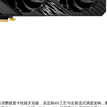
9元。作为当前消费级显卡性能天花板，其定制4N工艺与全新流式调度架构，配合