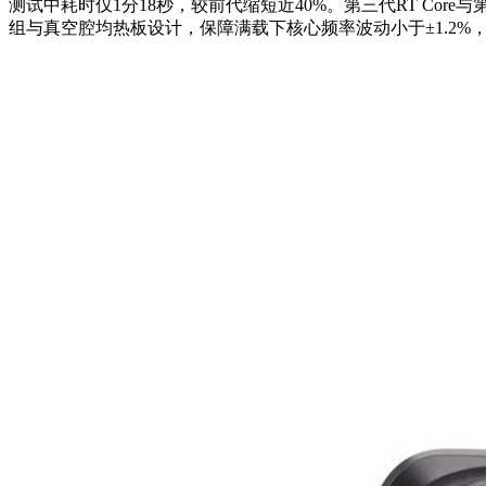
测试中耗时仅1分18秒，较前代缩短近40%。第三代RT Core与第四
组与真空腔均热板设计，保障满载下核心频率波动小于±1.2