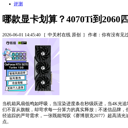
评测
哪款显卡划算？4070Ti到20
2026-06-01 14:45:40
[ 中关村在线 原创 ]
作者：你有没有见
当机箱风扇低鸣如呼吸，当渲染进度条在秒级跃进，当4K光
们不盲从旗舰，却苛求每一分算力的真实释放；不迷信品牌，但深
径追踪的严苛需求，一张既能驾驭《赛博朋克2077》超高清光追模式
点。