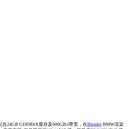
24GB GDDR6X显存及600GB/s带宽，在
Blender
BMW渲染