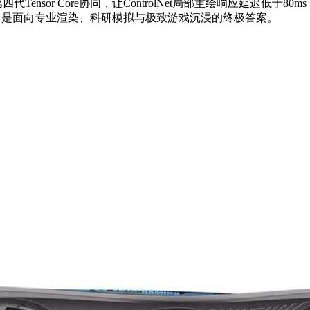
代Tensor Core协同，让ControlNet局部重绘响应延迟低于8
%，是面向专业渲染、科研模拟与极致游戏沉浸的终极答案。