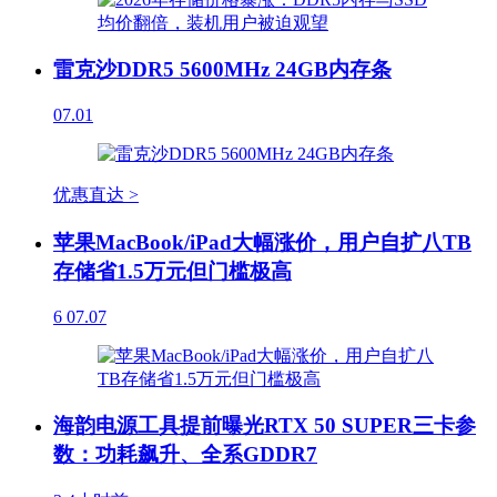
雷克沙DDR5 5600MHz 24GB内存条
07.01
优惠直达 >
苹果MacBook/iPad大幅涨价，用户自扩八TB
存储省1.5万元但门槛极高
6
07.07
海韵电源工具提前曝光RTX 50 SUPER三卡参
数：功耗飙升、全系GDDR7