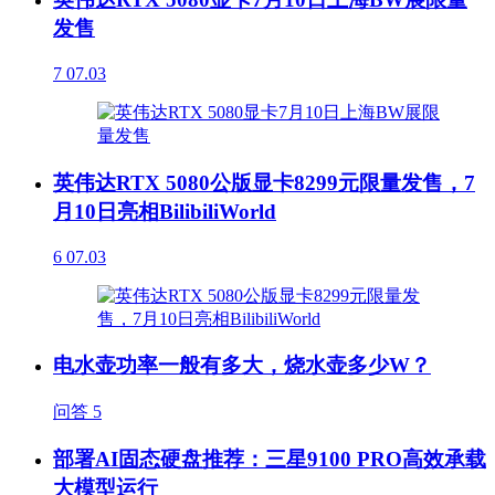
发售
7
07.03
英伟达RTX 5080公版显卡8299元限量发售，7
月10日亮相BilibiliWorld
6
07.03
电水壶功率一般有多大，烧水壶多少W？
问答
5
部署AI固态硬盘推荐：三星9100 PRO高效承载
大模型运行