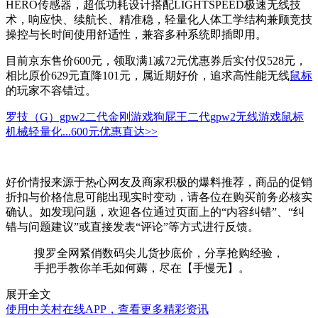
HERO传感器，超低功耗设计搭配LIGHTSPEED极速无线技
术，响应快、续航长、精准稳，轻量化人体工学结构兼顾竞技
操控与长时间使用舒适性，兼容多种系统即插即用。
目前京东售价600元，领取满1减72元优惠券后实付仅528元，
相比原价629元直降101元，属近期好价，追求高性能无线
鼠标
的玩家不容错过。
罗技（G）gpw2二代金刚游戏狗屁王二代gpw2无线游戏鼠标
机械轻量化...
600元
优惠直达>>
好价情报来源于热心网友及商家积极的爆料推荐，商品的促销
折扣与价格信息可能出现实时变动，请各位在购买前务必核实
确认。如发现问题，欢迎各位通过页面上的“内容纠错”、“纠
错与问题建议”或直接发表“评论”等方式进行反馈。
搜罗全网紧俏数码尖儿货抄底价，分享抢购经验，
手把手教你羊毛如何薅，尽在【手慢无】。
展开全文
使用中关村在线APP，查看更多精彩资讯