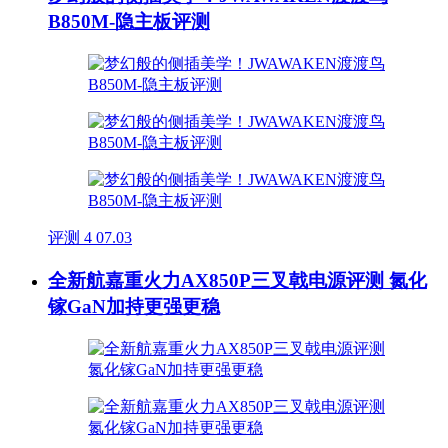
B850M-隐主板评测
评测
4
07.03
全新航嘉重火力AX850P三叉戟电源评测 氮化
镓GaN加持更强更稳