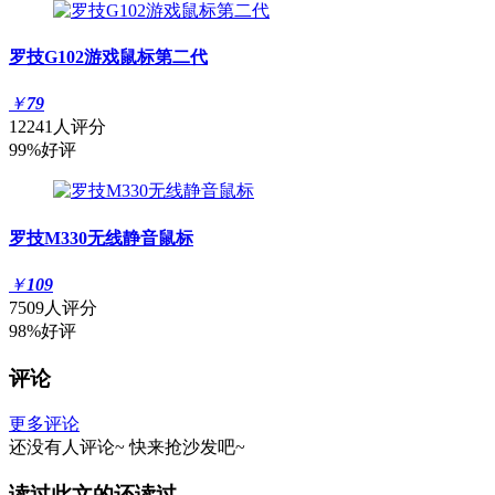
罗技G102游戏鼠标第二代
￥
79
12241人评分
99%好评
罗技M330无线静音鼠标
￥
109
7509人评分
98%好评
评论
更多评论
还没有人评论~
快来
抢沙发
吧~
读过此文的还读过