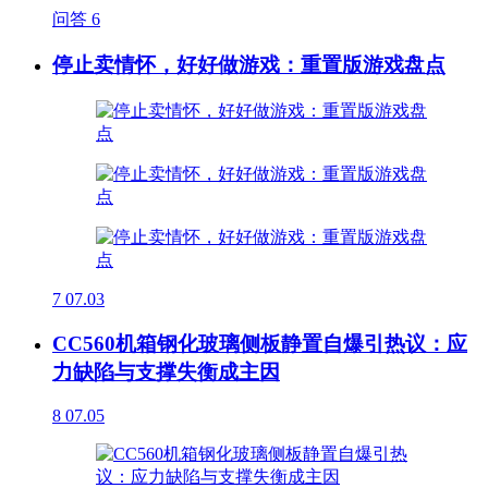
问答
6
停止卖情怀，好好做游戏：重置版游戏盘点
7
07.03
CC560机箱钢化玻璃侧板静置自爆引热议：应
力缺陷与支撑失衡成主因
8
07.05