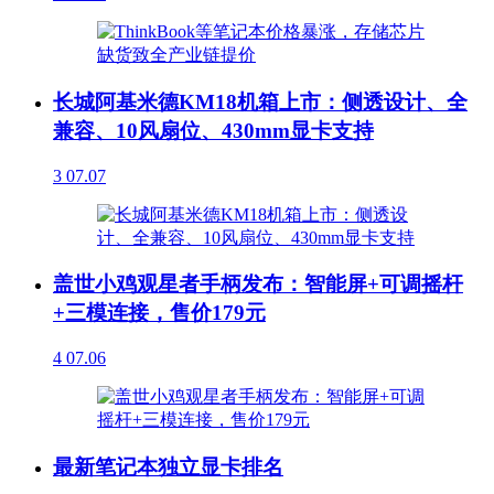
长城阿基米德KM18机箱上市：侧透设计、全
兼容、10风扇位、430mm显卡支持
3
07.07
盖世小鸡观星者手柄发布：智能屏+可调摇杆
+三模连接，售价179元
4
07.06
最新笔记本独立显卡排名