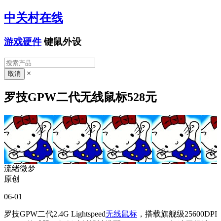
中关村在线
游戏硬件
键鼠外设
×
罗技GPW二代无线鼠标528元
流绪微梦
原创
06-01
罗技GPW二代2.4G Lightspeed
无线鼠标
，搭载旗舰级25600DPI